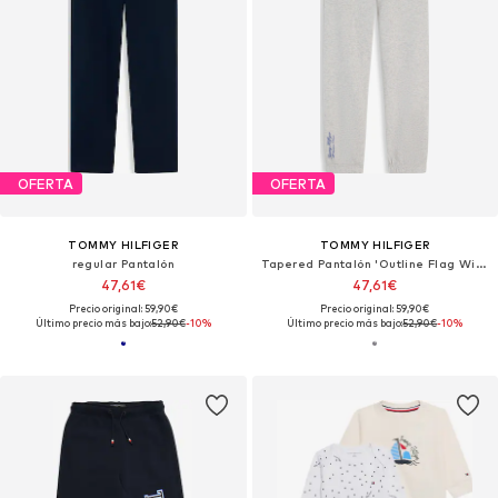
OFERTA
OFERTA
TOMMY HILFIGER
TOMMY HILFIGER
regular Pantalón
Tapered Pantalón 'Outline Flag Wide Cuffed Leg'
47,61€
47,61€
Precio original: 59,90€
Precio original: 59,90€
Último precio más bajo:
52,90€
-10%
Último precio más bajo:
52,90€
-10%