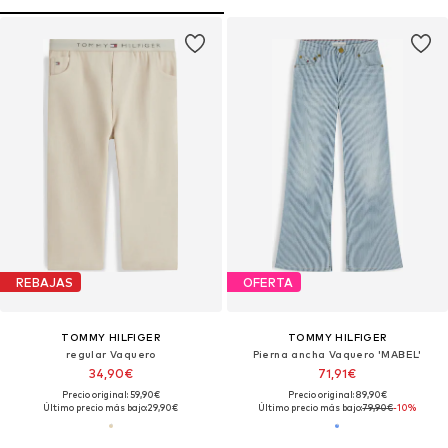
REBAJAS
OFERTA
TOMMY HILFIGER
TOMMY HILFIGER
regular Vaquero
Pierna ancha Vaquero 'MABEL'
34,90€
71,91€
Precio original: 59,90€
Precio original: 89,90€
Último precio más bajo:
29,90€
Último precio más bajo:
79,90€
-10%