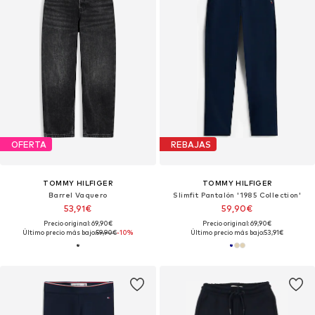
OFERTA
REBAJAS
TOMMY HILFIGER
TOMMY HILFIGER
Barrel Vaquero
Slimfit Pantalón '1985 Collection'
53,91€
59,90€
Precio original: 69,90€
Precio original: 69,90€
Último precio más bajo:
59,90€
-10%
Último precio más bajo:
53,91€