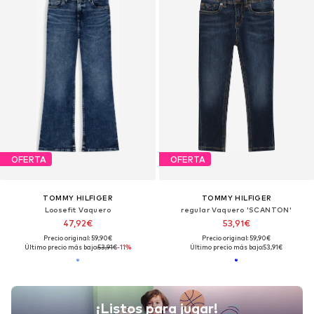
OFERTA
OFERTA
TOMMY HILFIGER
TOMMY HILFIGER
Loosefit Vaquero
regular Vaquero 'SCANTON'
47,92€
53,91€
Precio original: 59,90€
Precio original: 59,90€
Último precio más bajo:
53,91€
-11%
Último precio más bajo:
53,91€
¡Listos para jugar!