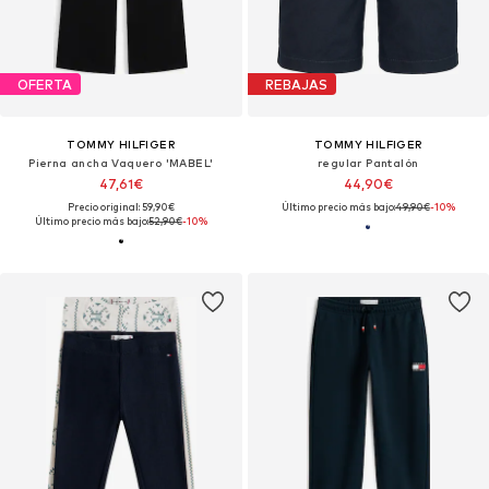
OFERTA
REBAJAS
TOMMY HILFIGER
TOMMY HILFIGER
Pierna ancha Vaquero 'MABEL'
regular Pantalón
47,61€
44,90€
Precio original: 59,90€
Último precio más bajo:
49,90€
-10%
Último precio más bajo:
52,90€
-10%