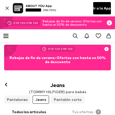
ABOUT YOU App
Ir a la App
(152.700)
Rebajas de fin de verano: Ofertas con
01
D
12
H
21
M
15
S
hasta un 50% de descuento
01
D
12
H
21
M
15
S
Rebajas de fin de verano: Ofertas con hasta un 50%
de descuento
Jeans
(TOMMY HILFIGER) para bebés
Pantalones
Jeans
Pantalón corto
Todos los artículos
Tus ofertas
7