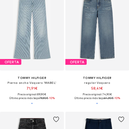
OFERTA
OFERTA
TOMMY HILFIGER
TOMMY HILFIGER
Pierna ancha Vaquero 'MABEL'
regular Vaquero
71,91€
58,41€
Precio original: 89,90€
Precio original: 74,90€
Último precio más bajo:
79,90€
-10%
Último precio más bajo:
64,90€
-10%