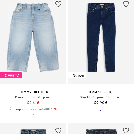
OFERTA
Nuevo
TOMMY HILFIGER
TOMMY HILFIGER
Pierna ancha Vaquero
Slimfit Vaquero 'Scanton'
58,41€
59,90€
Último precio más bajo:
64,90€
-10%