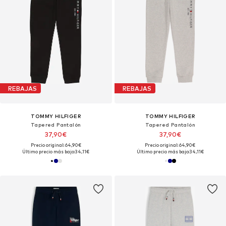
REBAJAS
REBAJAS
TOMMY HILFIGER
TOMMY HILFIGER
Tapered Pantalón
Tapered Pantalón
37,90€
37,90€
Precio original: 64,90€
Precio original: 64,90€
Último precio más bajo:
34,11€
Último precio más bajo:
34,11€