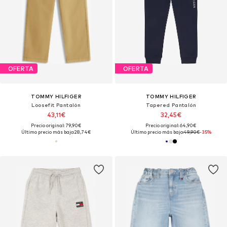
OFERTA
OFERTA
TOMMY HILFIGER
TOMMY HILFIGER
Loosefit Pantalón
Tapered Pantalón
43,11€
32,45€
Precio original: 79,90€
Precio original: 64,90€
Último precio más bajo:
28,74€
Último precio más bajo:
49,90€
-35%