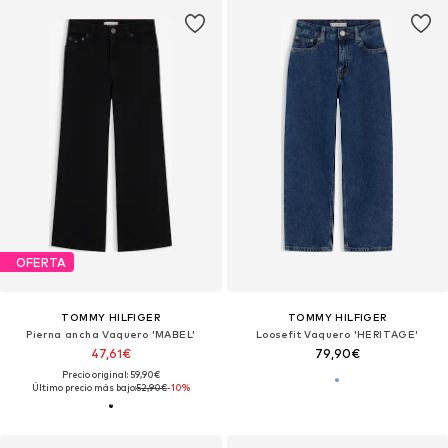
OFERTA
TOMMY HILFIGER
TOMMY HILFIGER
Pierna ancha Vaquero 'MABEL'
Loosefit Vaquero 'HERITAGE'
47,61€
79,90€
Precio original: 59,90€
Último precio más bajo:
52,90€
-10%