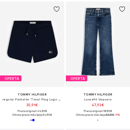
OFERTA
OFERTA
TOMMY HILFIGER
TOMMY HILFIGER
regular Pantalón 'Tonal Flag Logo Sweat'
Loosefit Vaquero
35,91€
47,92€
Precio original: 44,90€
Precio original: 59,90€
Último precio más bajo:
34,90€
Último precio más bajo:
53,91€
-11%