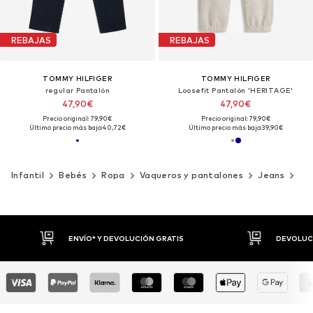
REBAJAS
REBAJAS
TOMMY HILFIGER
TOMMY HILFIGER
regular Pantalón
Loosefit Pantalón 'HERITAGE'
47,90€
47,90€
Precio original: 79,90€
Precio original: 79,90€
Último precio más bajo:
40,72€
Último precio más bajo:
39,90€
Infantil
Bebés
Ropa
Vaqueros y pantalones
Jeans
TO
DEVOLUCIONES HASTA 30 DÍAS
P