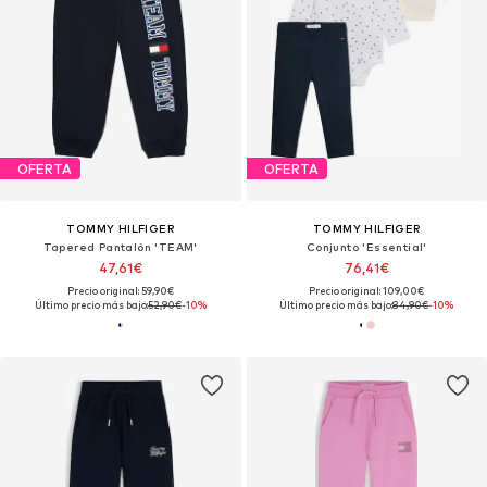
OFERTA
OFERTA
TOMMY HILFIGER
TOMMY HILFIGER
Tapered Pantalón 'TEAM'
Conjunto 'Essential'
47,61€
76,41€
Precio original: 59,90€
Precio original: 109,00€
Último precio más bajo:
52,90€
-10%
Último precio más bajo:
84,90€
-10%