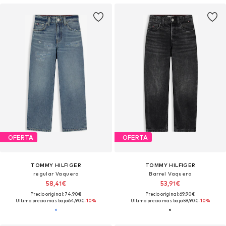
OFERTA
OFERTA
TOMMY HILFIGER
TOMMY HILFIGER
regular Vaquero
Barrel Vaquero
58,41€
53,91€
Precio original: 74,90€
Precio original: 69,90€
Último precio más bajo:
64,90€
-10%
Último precio más bajo:
59,90€
-10%