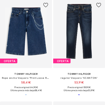
OFERTA
OFERTA
TOMMY HILFIGER
TOMMY HILFIGER
Ropa ancha Vaquero 'Print Loose Relaxed'
regular Vaquero 'SCANTON'
58,41€
53,91€
Precio original: 64,90€
Precio original: 59,90€
Último precio más bajo:
58,41€
Último precio más bajo:
53,91€