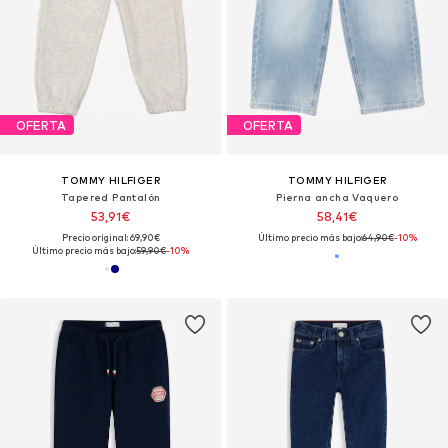
OFERTA
OFERTA
TOMMY HILFIGER
TOMMY HILFIGER
Tapered Pantalón
Pierna ancha Vaquero
53,91€
58,41€
Precio original: 69,90€
Último precio más bajo:
64,90€
-10%
Último precio más bajo:
59,90€
-10%