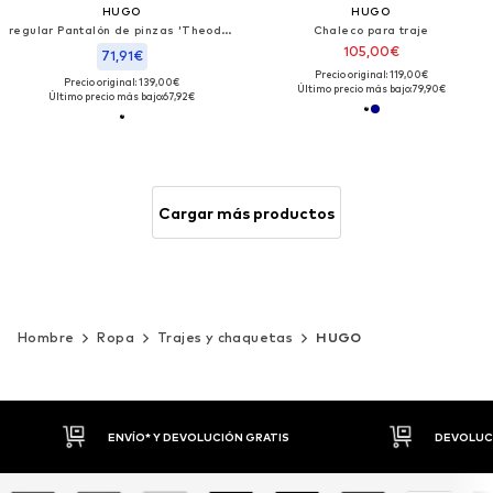
HUGO
HUGO
regular Pantalón de pinzas 'Theodor'
Chaleco para traje
105,00€
71,91€
Precio original: 119,00€
Precio original: 139,00€
Último precio más bajo:
79,90€
Último precio más bajo:
67,92€
Cargar más productos
Hombre
Ropa
Trajes y chaquetas
HUGO
DEVOLUCIONES HASTA 30 DÍAS
P