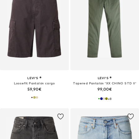
LEVI'S ®
LEVI'S ®
Loosefit Pantalón cargo
Tapered Pantalón 'XX CHINO STD II'
59,90€
99,00€
+
8