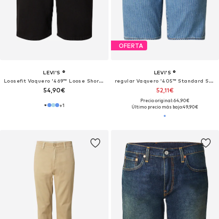
OFERTA
LEVI'S ®
LEVI'S ®
Loosefit Vaquero '469™ Loose Shorts'
regular Vaquero '405™ Standard Shorts'
54,90€
52,11€
Precio original: 64,90€
+
1
Último precio más bajo:
49,90€