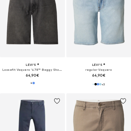
LEVI'S ®
LEVI'S ®
Loosefit Vaquero '478™ Baggy Shorts'
regular Vaquero
64,90€
64,90€
+
3