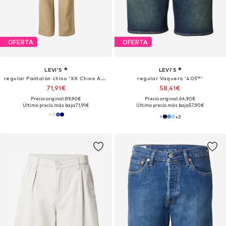
OFERTA
OFERTA
LEVI'S ®
LEVI'S ®
regular Pantalón chino 'XX Chino Authentic Relaxed'
regular Vaquero '405™'
71,91€
58,41€
Precio original: 89,90€
Precio original: 64,90€
Último precio más bajo:
71,91€
Último precio más bajo:
57,90€
+
3