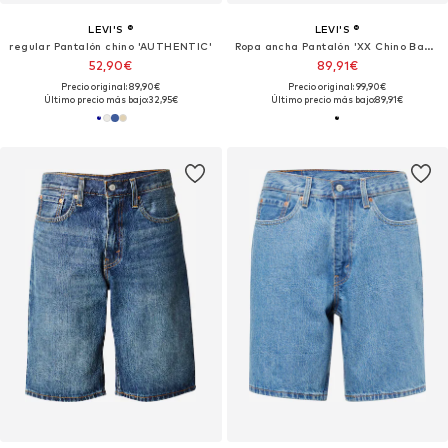
LEVI'S ®
LEVI'S ®
regular Pantalón chino 'AUTHENTIC'
Ropa ancha Pantalón 'XX Chino Baggy'
52,90€
89,91€
Precio original: 89,90€
Precio original: 99,90€
Último precio más bajo:
32,95€
Último precio más bajo:
89,91€