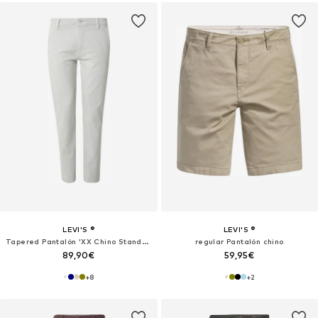
LEVI'S ®
LEVI'S ®
Tapered Pantalón 'XX Chino Standard'
regular Pantalón chino
89,90€
59,95€
+
8
+
2