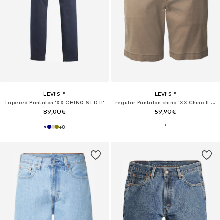
LEVI'S ®
LEVI'S ®
Tapered Pantalón 'XX CHINO STD II'
regular Pantalón chino 'XX Chino II Shorts'
89,00€
59,90€
+
8