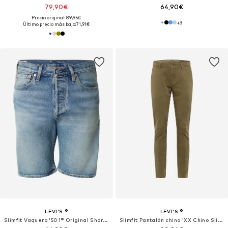
79,90€
64,90€
Precio original: 89,95€
+
3
Último precio más bajo:
71,91€
LEVI'S ®
LEVI'S ®
Slimfit Vaquero '501® Original Shorts'
Slimfit Pantalón chino 'XX Chino Slim II'