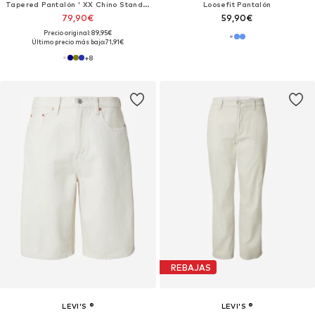
Tapered Pantalón ' XX Chino Standard'
Loosefit Pantalón
79,90€
59,90€
Precio original: 89,95€
Último precio más bajo:
71,91€
+
8
REBAJAS
LEVI'S ®
LEVI'S ®