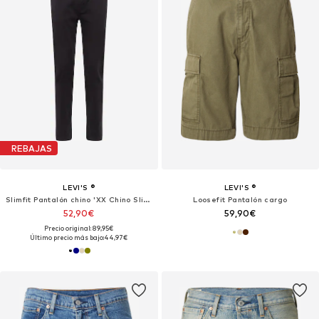
REBAJAS
LEVI'S ®
LEVI'S ®
Slimfit Pantalón chino 'XX Chino Slim II'
Loosefit Pantalón cargo
52,90€
59,90€
Precio original: 89,95€
Último precio más bajo:
44,97€