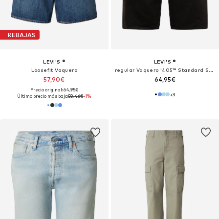
REBAJAS
LEVI'S ®
LEVI'S ®
Loosefit Vaquero
regular Vaquero '405™ Standard Shorts'
57,90€
64,95€
Precio original: 64,95€
+
3
Último precio más bajo:
58,46€
-1%