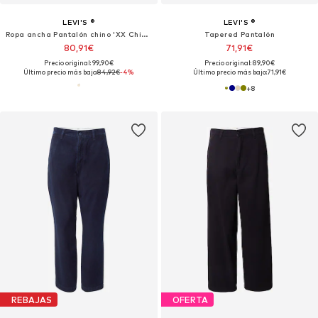
LEVI'S ®
LEVI'S ®
Ropa ancha Pantalón chino 'XX Chino Baggy'
Tapered Pantalón
80,91€
71,91€
Precio original: 99,90€
Precio original: 89,90€
Último precio más bajo:
84,92€
-4%
Último precio más bajo:
71,91€
+
8
REBAJAS
OFERTA