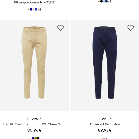
+
2
Último precio más bajo:
71,91€
+
8
LEVI'S ®
LEVI'S ®
Slimfit Pantalón chino 'XX Chino Slim II'
Tapered Pantalón
80,96€
89,95€