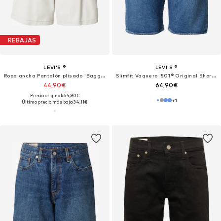
REBAJAS
LEVI'S ®
LEVI'S ®
Ropa ancha Pantalón plisado 'Baggy Pleated Shorts'
Slimfit Vaquero '501® Original Shorts'
44,90€
64,90€
Precio original: 64,90€
+
1
Último precio más bajo:
34,11€