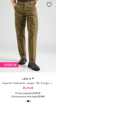
OFERTA
LEVI'S ®
regular Pantalón cargo 'XX Cargo Straight'
35,94€
Precio original: 89,90€
Último precio más bajo:
29,95€