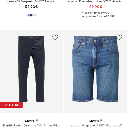
Loosefit Vaquero '469™ Loose'
regular Pantalón chino 'XX Chino Authentic Relaxed Lightweight Pants'
54,90€
89,90€
Precio original: 99,90€
+
1
Último precio más bajo:
80,91€
REBAJAS
LEVI'S ®
LEVI'S ®
Slimfit Pantalón chino 'XX Chino Slim II'
regular Vaquero '405™ Standard'