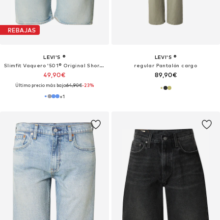
REBAJAS
LEVI'S ®
LEVI'S ®
Slimfit Vaquero '501® Original Shorts'
regular Pantalón cargo
49,90€
89,90€
Último precio más bajo:
64,90€
-23%
+
1