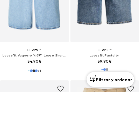
LEVI'S ®
LEVI'S ®
Loosefit Vaquero '469™ Loose Shorts'
Loosefit Pantalón
54,90€
59,90€
+
1
1
Filtrar y ordenar