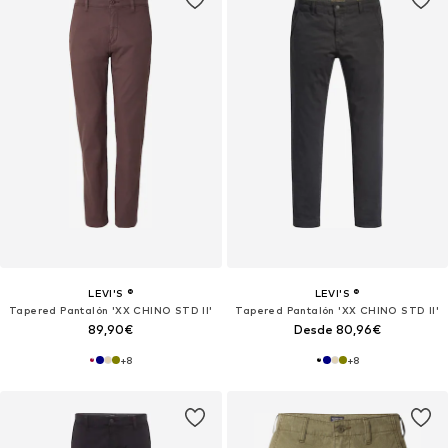
LEVI'S ®
LEVI'S ®
Tapered Pantalón 'XX CHINO STD II'
Tapered Pantalón 'XX CHINO STD II'
89,90€
Desde 80,96€
+
8
+
8