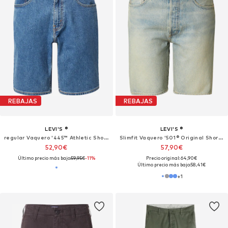
REBAJAS
REBAJAS
LEVI'S ®
LEVI'S ®
regular Vaquero '445™ Athletic Shorts'
Slimfit Vaquero '501® Original Shorts'
52,90€
57,90€
Último precio más bajo:
59,95€
-11%
Precio original: 64,90€
Último precio más bajo:
58,41€
+
1