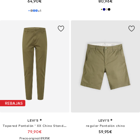
64,90€
80,96€
+
1
REBAJAS
LEVI'S ®
LEVI'S ®
Tapered Pantalón ' XX Chino Standard'
regular Pantalón chino
79,90€
59,95€
Precio original: 89,95€