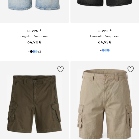
LEVI'S ®
LEVI'S ®
regular Vaquero
Loosefit Vaquero
64,90€
64,95€
+
3