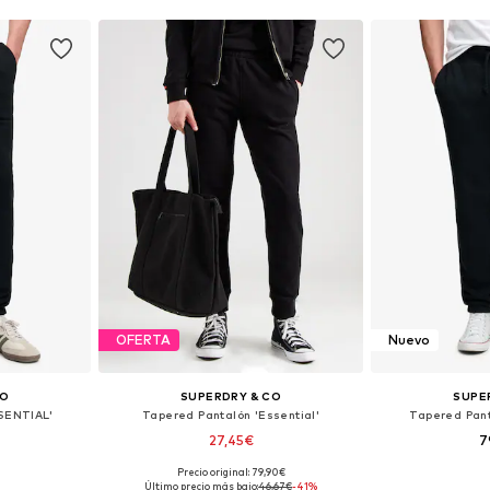
OFERTA
Nuevo
CO
SUPERDRY & CO
SUPE
SENTIAL'
Tapered Pantalón 'Essential'
Tapered Pan
27,45€
7
Precio original: 79,90€
 tallas
Tallas disponibles: 33, 34, 35-36, 38
Disponible 
Último precio más bajo:
46,67€
-41%