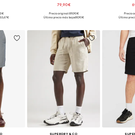
79,90€
6
90€
Precio original: 89,90€
Precio o
, 30, 32
Tallas disponibles: 30 x 32
Tallas disp
63,67€
Último precio más bajo:
69,90€
Último preci
esta
Añadir a la cesta
Añadir
CO
SUPERDRY & CO
SUPE