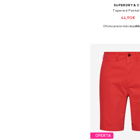
SUPERDRY & 
Tapered Pantal
44,90€
Último precio más bajo:
89
Tallas disponibles:
Añadir a la c
OFERTA