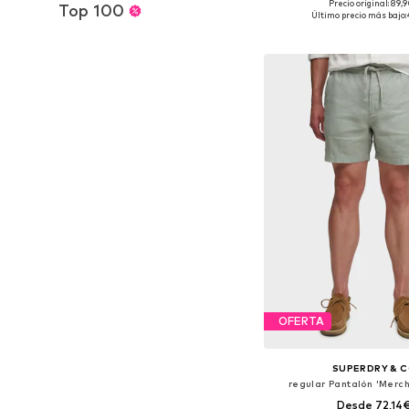
Precio original: 89,
Top 100
Tallas disponibles: 31-3
Último precio más bajo:
Añadir a la c
OFERTA
SUPERDRY & 
regular Pantalón 'Merch
Desde 72,14