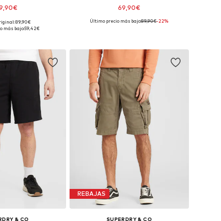
9,90€
69,90€
Último precio más bajo:
89,90€
-22%
riginal: 89,90€
onibles: 31 x 30
Tallas disponibles: 30 x 32, 32 x 34
o más bajo:
59,42€
 a la cesta
Añadir a la cesta
REBAJAS
RDRY & CO
SUPERDRY & CO