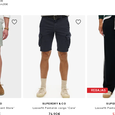
90€
2, 33, 34
Tallas disponibles: 33, 34, 35-36
Tallas disponib
44,93€
esta
Añadir a la cesta
Añadir
REBAJAS
CO
SUPERDRY & CO
SUPE
ant Store'
Loosefit Pantalón cargo 'Core'
Loosefit Panta
€
74,90€
5