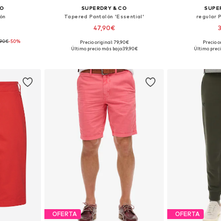
CO
SUPERDRY & CO
SUPE
ón
Tapered Pantalón 'Essential'
regular 
47,90€
,90€
-50%
Precio original: 79,90€
Precio o
 31-32
Tallas disponibles: 38
Tallas dis
Último precio más bajo:
39,90€
Último preci
esta
Añadir a la cesta
Añadir
OFERTA
OFERTA