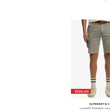
Tallas disponibles: 33, 34
Añadir a la c
REBAJAS
SUPERDRY & 
Loosefit Pantalón car