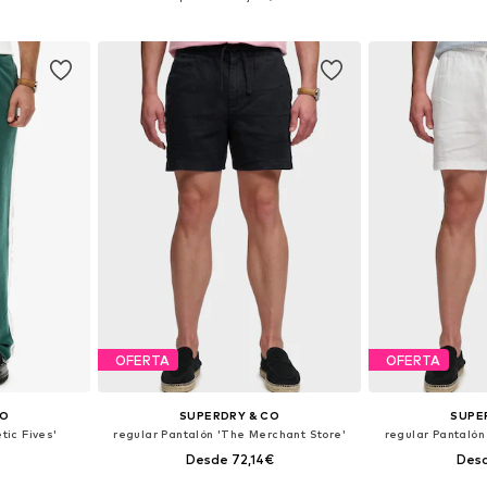
esta
Añadir a la cesta
Añadir
OFERTA
OFERTA
CO
SUPERDRY & CO
SUPE
tic Fives'
regular Pantalón 'The Merchant Store'
regular Pantalón
Desde 72,14€
Desd