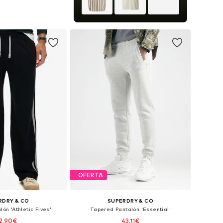
les: 33, 34, 35-36, 38
 a la cesta
OFERTA
RDRY & CO
SUPERDRY & CO
lón 'Athletic Fives'
Tapered Pantalón 'Essential'
2,90€
43,11€