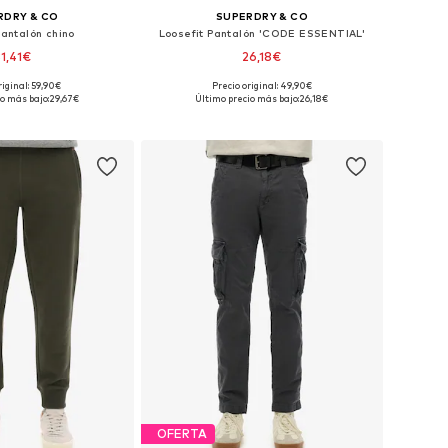
RDRY & CO
SUPERDRY & CO
Pantalón chino
Loosefit Pantalón 'CODE ESSENTIAL'
31,41€
26,18€
riginal: 59,90€
Precio original: 49,90€
ponibles: 28, 30
Tallas disponibles: 31-32
o más bajo:
29,67€
Último precio más bajo:
26,18€
 a la cesta
Añadir a la cesta
OFERTA