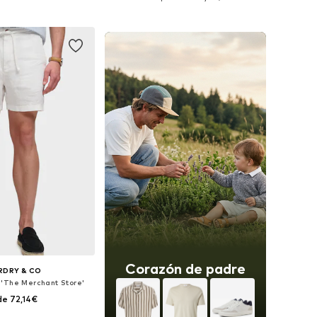
 a la cesta
Añadir a la cesta
Corazón de padre
RDRY & CO
 'The Merchant Store'
e 72,14€