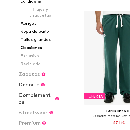
cárdigans
Añadir a la c
Trajes y
chaquetas
Abrigos
Ropa de baño
Tallas grandes
Ocasiones
Exclusivo
Reciclado
Zapatos
Deporte
Complement
OFERTA
os
SUPERDRY & 
Streetwear
Loosefit Pantalón 'Athle
Premium
47,61€