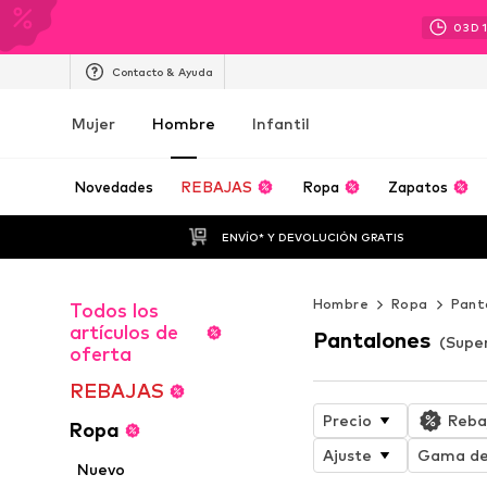
03
D
Contacto & Ayuda
Mujer
Hombre
Infantil
Novedades
REBAJAS
Ropa
Zapatos
ENVÍO* Y DEVOLUCIÓN GRATIS
Hombre
Ropa
Pant
Todos los
artículos de
Pantalones
(Supe
oferta
REBAJAS
Precio
Reba
Ropa
Ajuste
Gama de
Nuevo