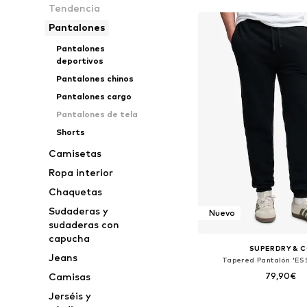
Tendencia
Pantalones
Pantalones
deportivos
Pantalones chinos
Pantalones cargo
Pantalones de tela
Shorts
Camisetas
Ropa interior
Chaquetas
Sudaderas y
Nuevo
sudaderas con
capucha
SUPERDRY & 
Jeans
Tapered Pantalón 'ES
79,90€
Camisas
Jerséis y
Disponible en muchas