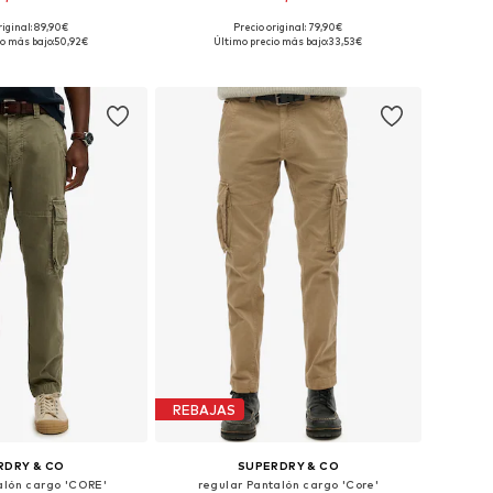
riginal: 89,90€
Precio original: 79,90€
nibles: 34, 35-36
Tallas disponibles: 34, 35-36, 38
o más bajo:
50,92€
Último precio más bajo:
33,53€
 a la cesta
Añadir a la cesta
REBAJAS
RDRY & CO
SUPERDRY & CO
alón cargo 'CORE'
regular Pantalón cargo 'Core'