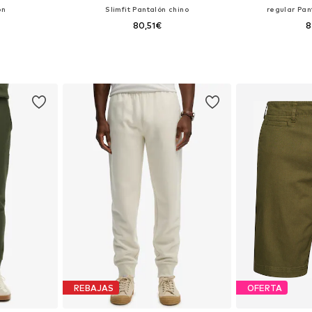
ón
Slimfit Pantalón chino
regular Pan
80,51€
8
 31-32
Tallas disponibles: 35-36
Tallas dispo
esta
Añadir a la cesta
Añadir
REBAJAS
OFERTA