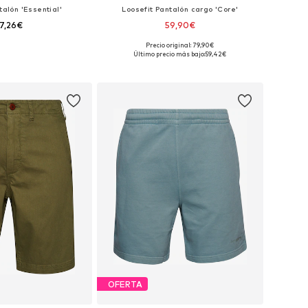
talón 'Essential'
Loosefit Pantalón cargo 'Core'
7,26€
59,90€
Precio original: 79,90€
nibles: 35-36, 38
Tallas disponibles: 32
Último precio más bajo:
59,42€
 a la cesta
Añadir a la cesta
OFERTA