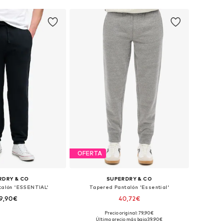
OFERTA
RDRY & CO
SUPERDRY & CO
talón 'ESSENTIAL'
Tapered Pantalón 'Essential'
9,90€
40,72€
Precio original: 79,90€
en muchas tallas
Tallas disponibles: 31-32, 35-36, 38
Último precio más bajo:
39,90€