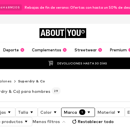
Rebajas de fin de verano: Ofertas con hasta un 50% de de
14
H
48
M
18
S
ABOUT
YOU
Deporte
Complementos
Streetwear
Premium
DEVOLUCIONES HASTA 30 DÍAS
alones
Superdry & Co
rdry & Co) para hombres
29
jas
Talla
Color
Marca
Material
E
1
 productos
Menos filtros
Restablecer todo