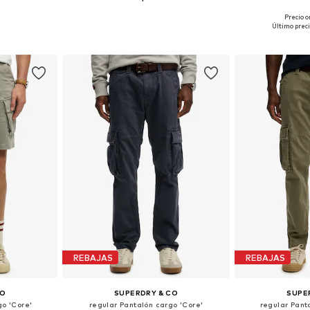
Precio o
, 35-36, 38
Tallas disponibles: 28, 34, 36
Tallas dispo
Último preci
esta
Añadir a la cesta
Añadir
REBAJAS
REBAJAS
CO
SUPERDRY & CO
SUPE
go 'Core'
regular Pantalón cargo 'Core'
regular Pant