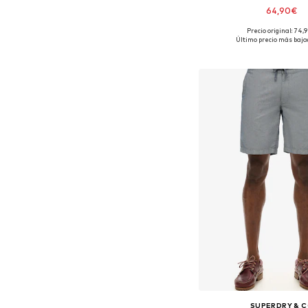
64,90€
Precio original: 74,
Tallas disponibles: 28
Último precio más bajo:
Añadir a la c
SUPERDRY & 