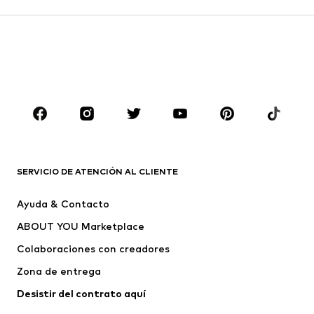
Pantalones
Camisas
Abrigos
Trajes y chaquetas
Ropa de baño
Tallas grandes
Zapatos
Deporte
Complementos
Premium
ROPA
Nuevo
Tendencia
Camisetas
Jeans
SERVICIO DE ATENCIÓN AL CLIENTE
Chaquetas
Sudaderas y sudaderas con
Ayuda & Contacto
capucha
ABOUT YOU Marketplace
Pantalones
Camisas
Ropa interior
Jerséis y cárdigans
Colaboraciones con creadores
Trajes y chaquetas
Abrigos
Zona de entrega
Ropa de baño
Tallas grandes
Desistir del contrato aquí 
Ocasiones
Exclusivo