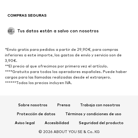
Reciclado
COMPRAS SEGURAS
ZAPATOS
Tus datos están a salvo con nosotros
Nuevo
Tendencia
Botas y botines
Zapatillas de deporte
*Envío gratis para pedidos a partir de 29,90€, para compras
Zapatos bajos
Zapatos deportivos
inferiores a este importe, los gastos de envío y servicio son de
Zapatos abiertos
Exclusivo
3,90€.
**El precio al que ofrecimos por primera vez el artículo.
****Gratuito para todos los operadores españoles. Puede haber
DEPORTE
cargos para las llamadas realizadas desde el extranjero.
******Todos los precios incluyen IVA.
Ropa deportiva
Disciplinas deportivas
Zapatos deportivos
Mochilas deportivas y bolsos
Complementos deportivos
Sobre nosotros
Prensa
Trabaja con nosotros
Protección de datos
Términos y condiciones de uso
COMPLEMENTOS
Aviso legal
Accesibilidad
Seguridad del producto
Nuevo
Gorras y gorros
© 2026 ABOUT YOU SE & Co. KG
Cinturones
Bolsos y mochilas