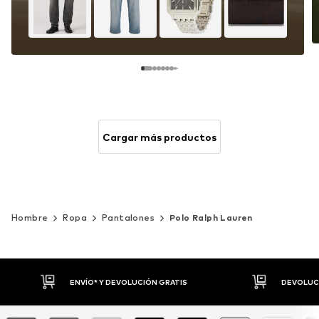
Cargar más productos
Hombre
Ropa
Pantalones
Polo Ralph Lauren
DEVOLUCIONES HASTA 30 DÍAS
P