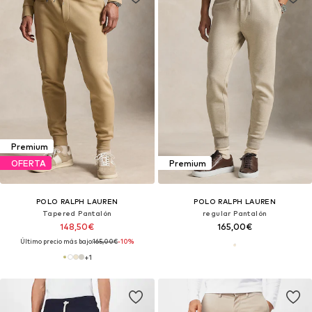
Premium
OFERTA
Premium
POLO RALPH LAUREN
POLO RALPH LAUREN
Tapered Pantalón
regular Pantalón
148,50€
165,00€
Último precio más bajo:
165,00€
-10%
+
1