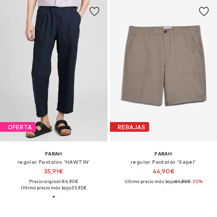
OFERTA
REBAJAS
FARAH
FARAH
regular Pantalón 'HAWTIN'
regular Pantalón 'Sepel'
35,91€
44,90€
Precio original: 84,90€
Último precio más bajo:
64,90€
-30%
Último precio más bajo:
33,92€