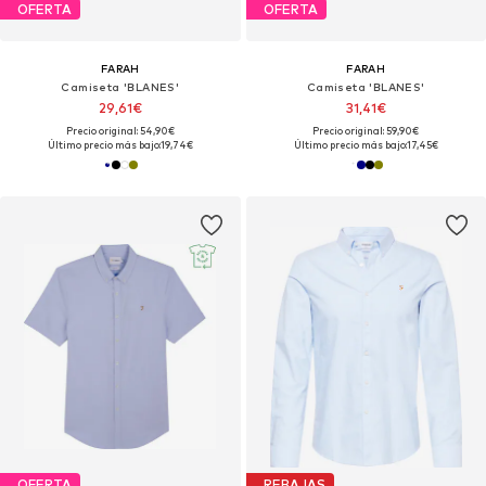
OFERTA
OFERTA
FARAH
FARAH
Camiseta 'BLANES'
Camiseta 'BLANES'
29,61€
31,41€
Precio original: 54,90€
Precio original: 59,90€
Último precio más bajo:
19,74€
Último precio más bajo:
17,45€
OFERTA
REBAJAS