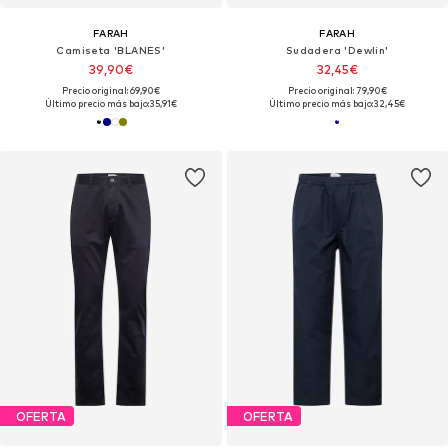
FARAH
FARAH
Camiseta 'BLANES'
Sudadera 'Dewlin'
39,90€
32,45€
Precio original: 69,90€
Precio original: 79,90€
Último precio más bajo:
35,91€
Último precio más bajo:
32,45€
OFERTA
OFERTA