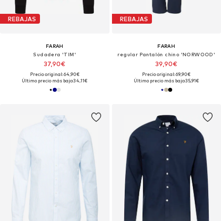
REBAJAS
REBAJAS
FARAH
FARAH
Sudadera 'TIM'
regular Pantalón chino 'NORWOOD'
37,90€
39,90€
Precio original: 64,90€
Precio original: 69,90€
Último precio más bajo:
34,11€
Último precio más bajo:
35,91€