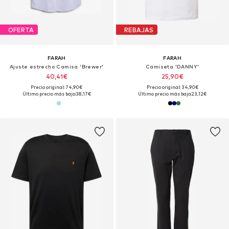
OFERTA
REBAJAS
FARAH
FARAH
Ajuste estrecho Camisa 'Brewer'
Camiseta 'DANNY'
40,41€
25,90€
Precio original: 74,90€
Precio original: 34,90€
Último precio más bajo:
38,17€
Último precio más bajo:
23,12€