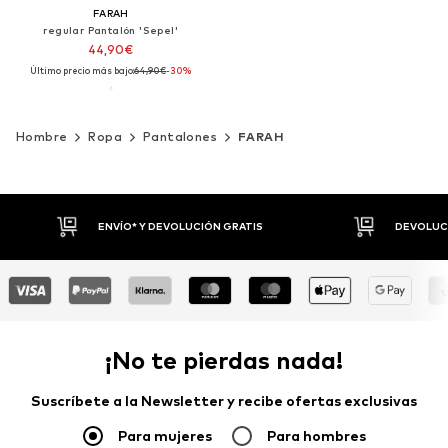
FARAH
regular Pantalón 'Sepel'
44,90€
Último precio más bajo:
64,90€
-30%
Hombre
Ropa
Pantalones
FARAH
DEVOLUCIONES HASTA 30 DÍAS
P
¡No te pierdas nada!
Suscríbete a la Newsletter y recibe ofertas exclusivas
Para mujeres
Para hombres