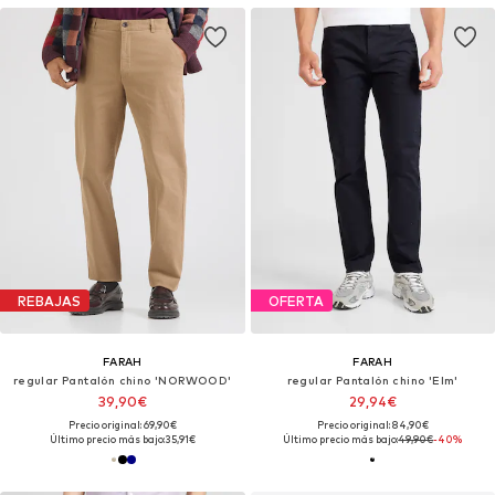
REBAJAS
OFERTA
FARAH
FARAH
regular Pantalón chino 'NORWOOD'
regular Pantalón chino 'Elm'
39,90€
29,94€
Precio original: 69,90€
Precio original: 84,90€
Último precio más bajo:
35,91€
Último precio más bajo:
49,90€
-40%