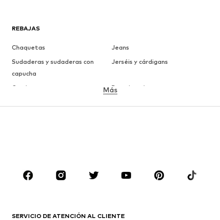
REBAJAS
Chaquetas
Jeans
Sudaderas y sudaderas con
Jerséis y cárdigans
capucha
Camisetas
Ropa interior
Más
Pantalones
Camisas
Abrigos
Trajes y chaquetas
Ropa de baño
Tallas grandes
Zapatos
Deporte
Complementos
Premium
ROPA
Nuevo
Tendencia
Camisetas
Jeans
SERVICIO DE ATENCIÓN AL CLIENTE