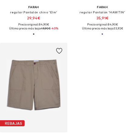
FARAH
FARAH
regular Pantalón chino 'Elm'
regular Pantalón 'HAWTIN'
29,94€
35,91€
Precio original: 84,90€
Precio original: 84,90€
Último precio más bajo:
49,90€
-40%
Último precio más bajo:
33,92€
REBAJAS