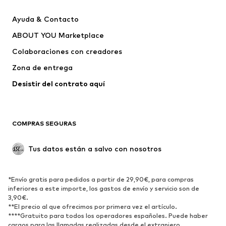
Chaquetas
Sudaderas y sudaderas con
Ayuda & Contacto
capucha
ABOUT YOU Marketplace
Pantalones
Camisas
Ropa interior
Jerséis y cárdigans
Colaboraciones con creadores
Trajes y chaquetas
Abrigos
Zona de entrega
Ropa de baño
Tallas grandes
Desistir del contrato aquí 
Ocasiones
Exclusivo
Reciclado
COMPRAS SEGURAS
ZAPATOS
Tus datos están a salvo con nosotros
Nuevo
Tendencia
Botas y botines
Zapatillas de deporte
*Envío gratis para pedidos a partir de 29,90€, para compras
Zapatos bajos
Zapatos deportivos
inferiores a este importe, los gastos de envío y servicio son de
Zapatos abiertos
Exclusivo
3,90€.
**El precio al que ofrecimos por primera vez el artículo.
****Gratuito para todos los operadores españoles. Puede haber
DEPORTE
cargos para las llamadas realizadas desde el extranjero.