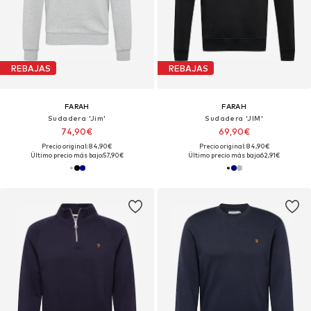
REBAJAS
REBAJAS
FARAH
FARAH
Sudadera 'Jim'
Sudadera 'JIM'
74,90€
69,90€
Precio original: 84,90€
Precio original: 84,90€
Último precio más bajo:
57,90€
Último precio más bajo:
62,91€