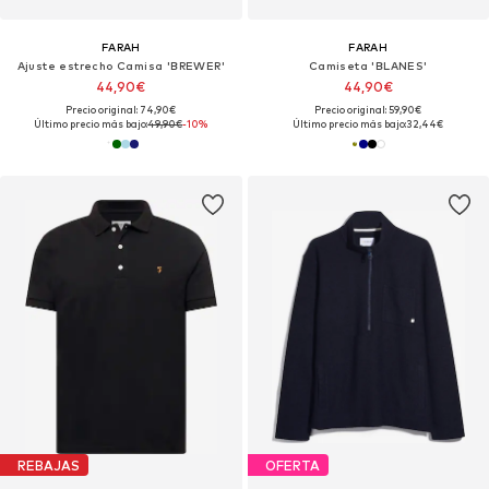
FARAH
FARAH
Ajuste estrecho Camisa 'BREWER'
Camiseta 'BLANES'
44,90€
44,90€
Precio original: 74,90€
Precio original: 59,90€
Último precio más bajo:
49,90€
-10%
Último precio más bajo:
32,44€
REBAJAS
OFERTA