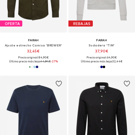
OFERTA
REBAJAS
FARAH
FARAH
Ajuste estrecho Camisa 'BREWER'
Sudadera 'TIM'
32,45€
37,90€
Precio original: 84,90€
Precio original: 64,90€
Último precio más bajo:
44,94€
-27%
Último precio más bajo:
32,44€