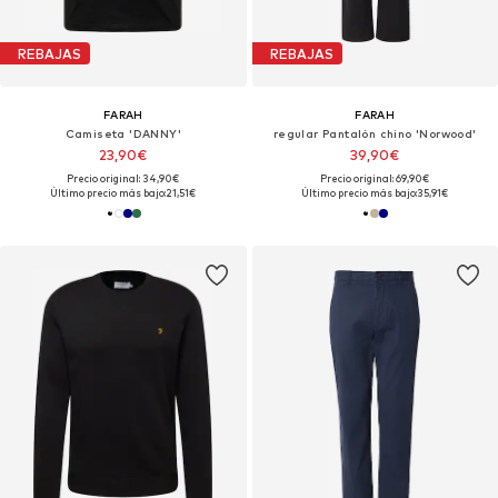
REBAJAS
REBAJAS
FARAH
FARAH
Camiseta 'DANNY'
regular Pantalón chino 'Norwood'
23,90€
39,90€
Precio original: 34,90€
Precio original: 69,90€
Último precio más bajo:
21,51€
Último precio más bajo:
35,91€