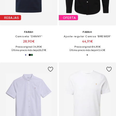
REBAJAS
OFERTA
FARAH
FARAH
Camiseta 'DANNY'
Ajuste regular Camisa 'BREWER'
28,90€
44,91€
Precio original: 34,90€
Precio original: 84,90€
Último precio más bajo:
26,01€
Último precio más bajo:
43,43€