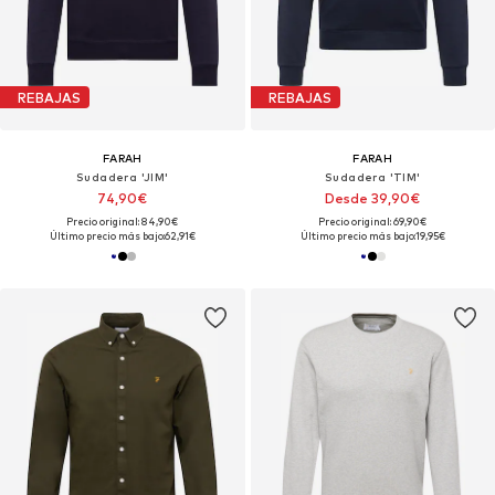
REBAJAS
REBAJAS
FARAH
FARAH
Sudadera 'JIM'
Sudadera 'TIM'
74,90€
Desde 39,90€
Precio original: 84,90€
Precio original: 69,90€
Último precio más bajo:
62,91€
Último precio más bajo:
19,95€