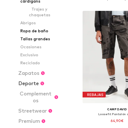
cárdigans
Añadir a la c
Trajes y
chaquetas
Abrigos
Ropa de baño
Tallas grandes
Ocasiones
Exclusivo
Reciclado
Zapatos
Deporte
Complement
REBAJAS
os
CAMP DAVID
Streetwear
Loosefit Pantalón 
Premium
64,90€