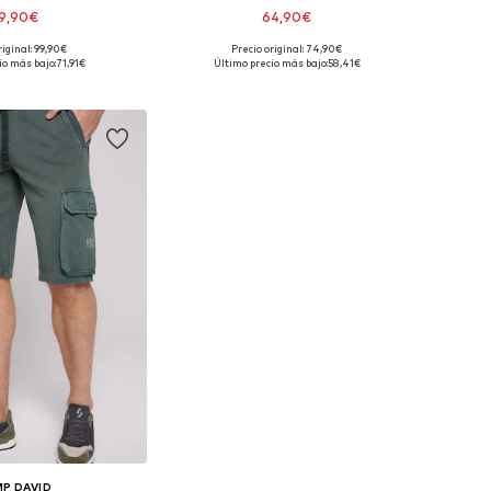
9,90€
64,90€
riginal: 99,90€
Precio original: 74,90€
ponibles: 31-32
Tallas disponibles: 35-36, 38
io más bajo:
71,91€
Último precio más bajo:
58,41€
 a la cesta
Añadir a la cesta
P DAVID