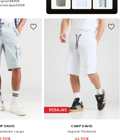
riginal: 89,90€
les: 33, 34, 35-36, 38
o más bajo:
35,92€
 a la cesta
REBAJAS
P DAVID
CAMP DAVID
Pantalón cargo
regular Pantalón
9,90€
44,90€