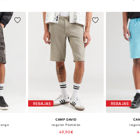
esta
Añadir a la cesta
Añadir
REBAJAS
REBAJAS
CAMP DAVID
CAM
cargo
regular Pantalón
regul
49,90€
4