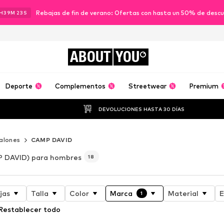
Rebajas de fin de verano: Ofertas con hasta un 50% de desc
H
39
M
21
S
ABOUT
YOU
Deporte
Complementos
Streetwear
Premium
DEVOLUCIONES HASTA 30 DÍAS
alones
CAMP DAVID
 DAVID) para hombres
18
jas
Talla
Color
Marca
Material
E
1
Restablecer todo