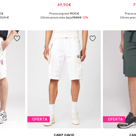
69,90€
7
90€
Precio original: 99,90€
Precio o
33, 34
Tallas disponibles: 34
Tallas dis
35,94€
Último precio más bajo:
79,90€
-12%
Último prec
esta
Añadir a la cesta
Añadir
OFERTA
OFERTA
CAMP DAVID
CAM