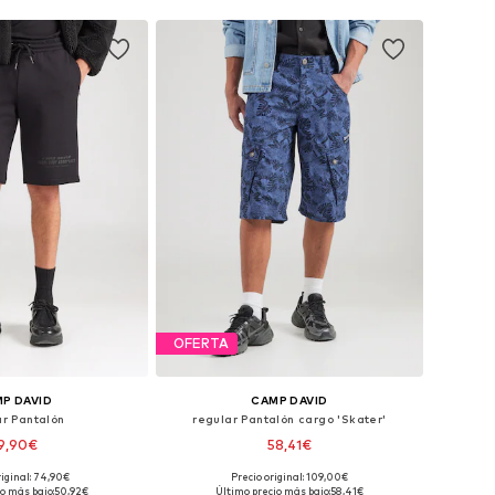
OFERTA
P DAVID
CAMP DAVID
ar Pantalón
regular Pantalón cargo 'Skater'
9,90€
58,41€
riginal: 74,90€
Precio original: 109,00€
les: 31-32, 35-36, 38
Tallas disponibles: 33, 34, 35-36, 38
o más bajo:
50,92€
Último precio más bajo:
58,41€