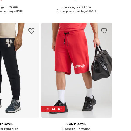
riginal: 99,90€
Precio original: 74,90€
bles: 34, 35-36, 38
Tallas disponibles: 34, 35-36, 38
io más bajo:
53,91€
Último precio más bajo:
40,41€
 a la cesta
Añadir a la cesta
REBAJAS
P DAVID
CAMP DAVID
ed Pantalón
Loosefit Pantalón