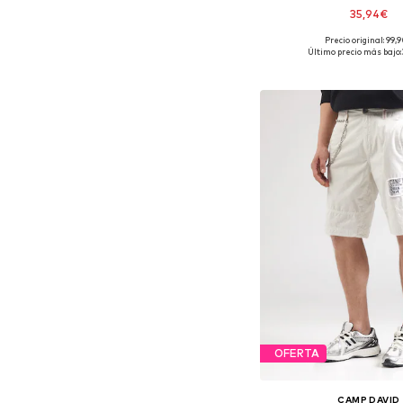
35,94€
Precio original: 99,
Tallas disponibles: 
Último precio más bajo:
Añadir a la c
OFERTA
CAMP DAVID