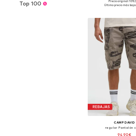
Precio original: 109
Top 100
Tallas disponibles: 33, 34
Último precio más bajo:
Añadir a la c
REBAJAS
CAMP DAVID
regular Pantalón 
94,90€