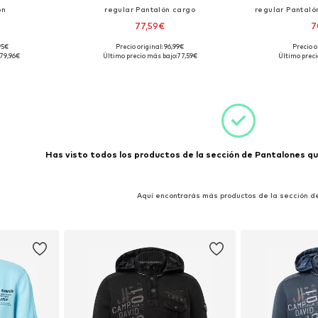
ón
regular Pantalón cargo
regular Pantaló
77,59€
7
95€
Precio original: 96,99€
Precio o
: 34
Tallas disponibles: 40
Tallas d
79,96€
Último precio más bajo:
77,59€
Último preci
esta
Añadir a la cesta
Añadir
Has visto todos los productos de la sección de Pantalones que
Aquí encontrarás más productos de la sección d