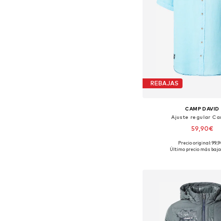
REBAJAS
CAMP DAVID
Ajuste regular C
59,90€
Precio original: 99,
Tallas disponibles: M, L
Último precio más bajo:
Añadir a la c