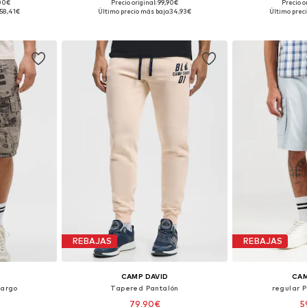
,00€
Precio original: 99,90€
Precio o
, 35-36, 40
Disponible en muchas tallas
Tallas disponib
58,41€
Último precio más bajo:
34,93€
Último preci
esta
Añadir a la cesta
Añadir
REBAJAS
REBAJAS
CAMP DAVID
CAM
cargo
Tapered Pantalón
regular 
79,90€
5