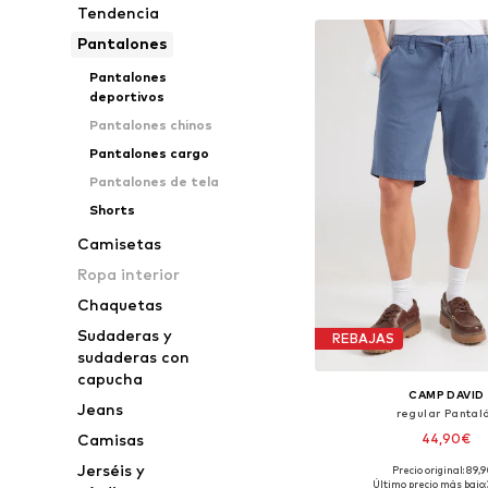
Tendencia
Pantalones
Pantalones
deportivos
Pantalones chinos
Pantalones cargo
Pantalones de tela
Shorts
Camisetas
Ropa interior
Chaquetas
Sudaderas y
REBAJAS
sudaderas con
capucha
CAMP DAVID
Jeans
regular Pantal
44,90€
Camisas
Jerséis y
Precio original: 89,
Último precio más bajo: