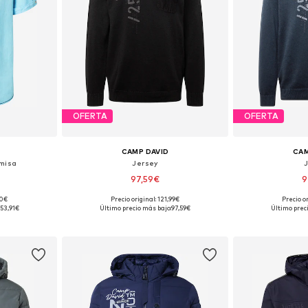
OFERTA
OFERTA
CAMP DAVID
CAM
amisa
Jersey
97,59€
9
90€
Precio original: 121,99€
Precio or
, XL, XXL
Tallas disponibles: M, L, XL, XXXL
Tallas disponi
53,91€
Último precio más bajo:
97,59€
Último prec
esta
Añadir a la cesta
Añadir