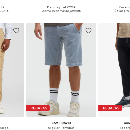
,00€
Precio original: 99,90€
Precio o
, 35-36
Tallas disponibles: 34, 35-36, 38
Tallas disponi
85,41€
Último precio más bajo:
59,90€
Último prec
esta
Añadir a la cesta
Añadir
REBAJAS
REBAJAS
CAMP DAVID
CAM
cargo
regular Pantalón
Taper