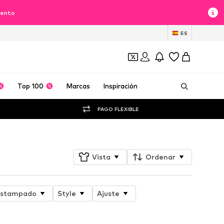
uento
ES
Top 100
Marcas
Inspiración
PAGO FLEXIBLE
Vista
Ordenar
stampado
Style
Ajuste