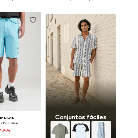
 a la cesta
Añadir a la cesta
Conjuntos fáciles
P DAVID
ar Pantalón
4,90€