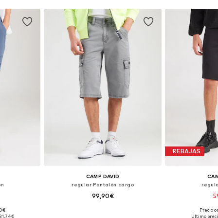
REBAJAS
CAMP DAVID
CAM
ón
regular Pantalón cargo
regul
99,90€
5
90€
Precio o
Tallas disponibles: 33 x regular, 34 x regular, 35-36 x regular, 38 x regular
Tallas disponibles: 33, 34, 35-36
Tallas disponib
31,74€
Último preci