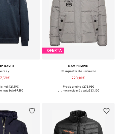
OFERTA
P DAVID
CAMP DAVID
Jersey
Chaqueta de invierno
7,59€
223,16€
iginal: 121,99€
Precio original: 278,95€
bles: M, L, XL, XXL
Tallas disponibles: M, L, XL, XXL, XXXL
io más bajo:
97,59€
Último precio más bajo:
223,16€
 a la cesta
Añadir a la cesta