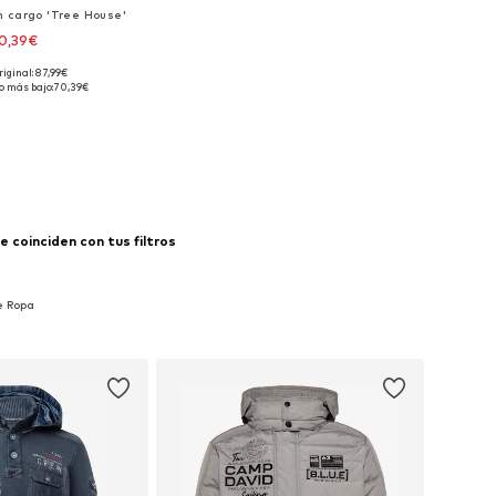
n cargo 'Tree House'
0,39€
riginal: 87,99€
isponibles: 34
o más bajo:
70,39€
 a la cesta
 coinciden con tus filtros
e Ropa