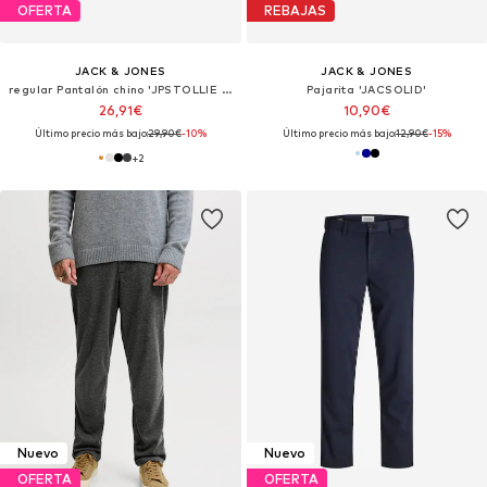
OFERTA
REBAJAS
JACK & JONES
JACK & JONES
regular Pantalón chino 'JPSTOLLIE DYLAN'
Pajarita 'JACSOLID'
26,91€
10,90€
Último precio más bajo:
29,90€
-10%
Último precio más bajo:
12,90€
-15%
+
2
Nuevo
Nuevo
OFERTA
OFERTA