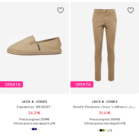
OFERTA
OFERTA
JACK & JONES
JACK & JONES
Zapatillas 'REGENT'
Slimfit Pantalón chino 'JJIMarco JJBowie'
24,21€
31,41€
Precio original: 29,99€
Precio original: 39,90€
Último precio más bajo:
24,21€
Último precio más bajo:
31,41€
+
15