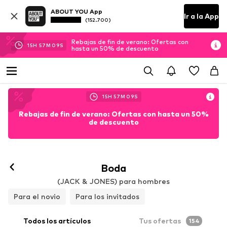
ABOUT YOU App
Ir a la App
(152.700)
Rebajas de fin de verano: Ofertas con
15
H
57
M
08
S
hasta un 50% de descuento
15
H
57
M
08
S
Rebajas de fin de verano: Ofertas con hasta un 50%
de descuento
Boda
(JACK & JONES) para hombres
Para el novio
Para los invitados
Todos los artículos
Tus ofertas
154