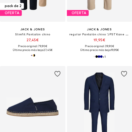
pack de 2
OFERTA
OFERTA
JACK & JONES
JACK & JONES
Slimfit Pantalón chino
regular Pantalón chino 'JPSTKane Rocco'
27,45€
19,95€
Precio original: 79,90€
Precio original: 39,90€
Último precio más bajo:
27,45€
Último precio más bajo:
19,95€
+
1