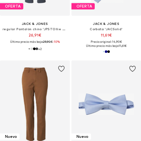
OFERTA
OFERTA
JACK & JONES
JACK & JONES
regular Pantalón chino 'JPSTOllie Dylan'
Corbata 'JACSolid'
26,91€
11,61€
Último precio más bajo:
29,90€
-10%
Precio original: 14,90€
Último precio más bajo:
11,61€
+
2
Nuevo
Nuevo