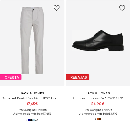
OFERTA
REBAJAS
JACK & JONES
JACK & JONES
Tapered Pantalón chino 'JPSTAce JJSummer'
Zapatos con cordón 'JFWOSLO'
17,45€
54,90€
Precio original: 49,90€
Precio original: 79,90€
Último precio más bajo:
17,45€
Último precio más bajo:
53,91€
+
4