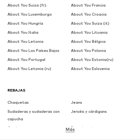
About You Suiza (fr)
About You Francia
About You Luxemburgo
About You Croacia
About You Hungría
About You Suiza (it)
About You Italia
About You Lituania
About You Letonia
About You Bélgica
About You Los Países Bajos
About You Polonia
About You Portugal
About You Estonia(ru)
About You Letonia (ru)
About You Eslovenia
REBAJAS
Chaquetas
Jeans
Sudaderas y sudaderas con
Jerséis y cárdigans
capucha
Camisetas
Ropa interior
Más
Pantalones
Camisas