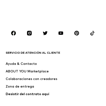
Abrigos
Trajes y chaquetas
Ropa de baño
Tallas grandes
Zapatos
Deporte
Complementos
Premium
ROPA
Nuevo
Tendencia
Camisetas
Jeans
SERVICIO DE ATENCIÓN AL CLIENTE
Chaquetas
Sudaderas y sudaderas con
Ayuda & Contacto
capucha
ABOUT YOU Marketplace
Pantalones
Camisas
Ropa interior
Jerséis y cárdigans
Colaboraciones con creadores
Trajes y chaquetas
Abrigos
Zona de entrega
Ropa de baño
Tallas grandes
Desistir del contrato aquí 
Ocasiones
Exclusivo
Reciclado