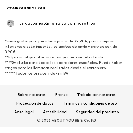
COMPRAS SEGURAS
ZAPATOS
Tus datos están a salvo con nosotros
Nuevo
Tendencia
Botas y botines
Zapatillas de deporte
*Envío gratis para pedidos a partir de 29,90€, para compras
Zapatos bajos
Zapatos deportivos
inferiores a este importe, los gastos de envío y servicio son de
Zapatos abiertos
Exclusivo
3,90€.
**El precio al que ofrecimos por primera vez el artículo.
****Gratuito para todos los operadores españoles. Puede haber
DEPORTE
cargos para las llamadas realizadas desde el extranjero.
******Todos los precios incluyen IVA.
Ropa deportiva
Disciplinas deportivas
Zapatos deportivos
Mochilas deportivas y bolsos
Complementos deportivos
Sobre nosotros
Prensa
Trabaja con nosotros
Protección de datos
Términos y condiciones de uso
COMPLEMENTOS
Aviso legal
Accesibilidad
Seguridad del producto
Nuevo
Gorras y gorros
© 2026 ABOUT YOU SE & Co. KG
Cinturones
Bolsos y mochilas