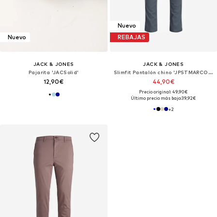
Nuevo
Nuevo
REBAJAS
JACK & JONES
JACK & JONES
Pajarita 'JACSolid'
Slimfit Pantalón chino 'JPSTMARCO ADAM'
12,90€
44,90€
Precio original: 49,90€
Último precio más bajo:
39,92€
+
2