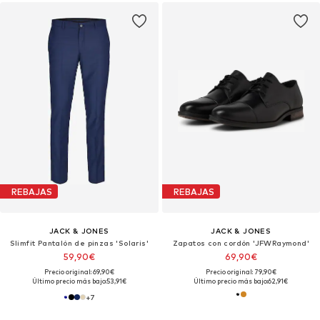
REBAJAS
REBAJAS
JACK & JONES
JACK & JONES
Slimfit Pantalón de pinzas 'Solaris'
Zapatos con cordón 'JFWRaymond'
59,90€
69,90€
Precio original: 69,90€
Precio original: 79,90€
Último precio más bajo:
53,91€
Último precio más bajo:
62,91€
+
7