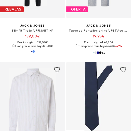
REBAJAS
OFERTA
JACK & JONES
JACK & JONES
Slimfit Traje 'JPRMARTIN'
Tapered Pantalón chino 'JPSTAce JJSummer'
139,00€
19,95€
Precio original: 159,00€
Precio original: 49,90€
Último precio más bajo:
125,10€
Último precio más bajo:
33,92€
-41%
+
4