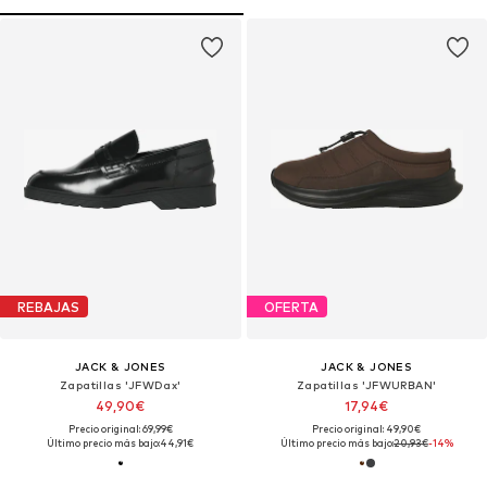
REBAJAS
OFERTA
JACK & JONES
JACK & JONES
Zapatillas 'JFWDax'
Zapatillas 'JFWURBAN'
49,90€
17,94€
Precio original: 69,99€
Precio original: 49,90€
Último precio más bajo:
44,91€
Último precio más bajo:
20,93€
-14%