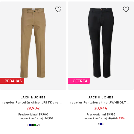
REBAJAS
OFERTA
JACK & JONES
JACK & JONES
regular Pantalón chino 'JPSTKane Barret'
regular Pantalón chino 'JWHBOLTON JJBOWIE'
29,90€
20,94€
Precio original: 39,90€
Precio original: 59,99€
Último precio más bajo:
26,91€
Último precio más bajo:
31,41€
-33%
+
3