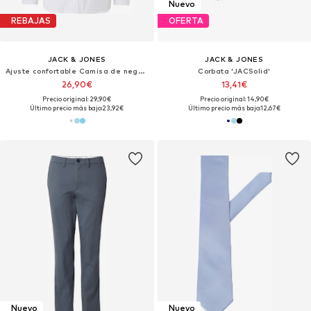
Nuevo
REBAJAS
OFERTA
JACK & JONES
JACK & JONES
Ajuste confortable Camisa de negocios 'JJCOLE'
Corbata 'JACSolid'
26,90€
13,41€
Precio original: 29,90€
Precio original: 14,90€
Último precio más bajo:
23,92€
Último precio más bajo:
12,67€
Nuevo
Nuevo