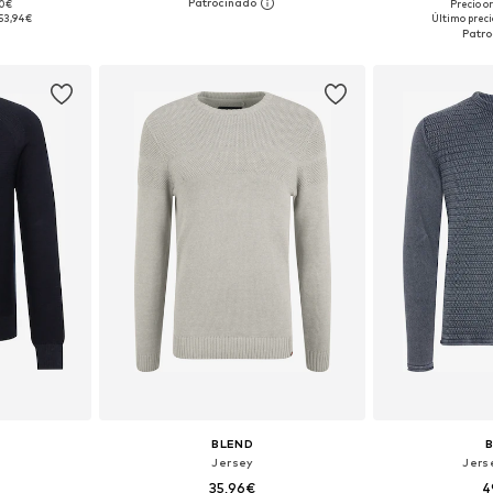
90€
Precio o
M, L, XL
Tallas disponibles: M, L, XL, XXL
Tallas disponi
53,94€
Último preci
esta
Añadir a la cesta
Añadir
BLEND
Jersey
Jers
35,96€
4