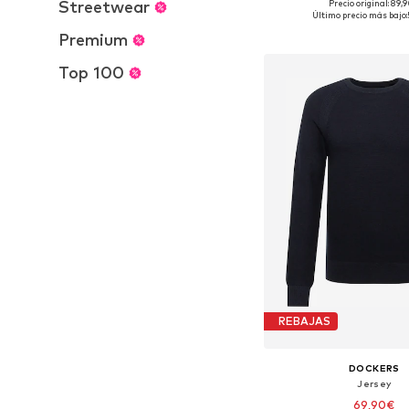
Streetwear
Precio original: 89,
Tallas disponibles: S, 
Último precio más bajo:
Añadir a la c
Premium
Top 100
REBAJAS
DOCKERS
Jersey
69,90€