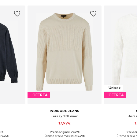
Unisex
OFERTA
OFERTA
INDICODE JEANS
'
Jersey 'INFame'
Jerse
17,99€
1
90€
Precio original: 29,99€
Precio o
M, L, XL
Disponible en muchas tallas
Tallas disponibles
39,95€
Último precio más bajo:
17,99€
Último precio 