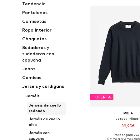
Tendencia
Pantalones
Camisetas
Ropa interior
Chaquetas
Sudaderas y
sudaderas con
capucha
Jeans
Camisas
Jerséis y cárdigans
Jerséis
OFERTA
Jerséis de cuello
redondo
MELA
Jersey 'Himal
Jerséis de cuello
alto
39,95€
Jerséis con
Precio original: 79,
Tallas disponibles: S, 
capucha
Último precio más bajo: