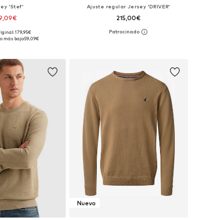
ey 'Stef'
Ajuste regular Jersey 'DRIVER'
9,09€
215,00€
+
9
iginal: 179,95€
les: S, M, L, XL, XXL
Tallas disponibles: S, M, L, XL, XXL
o más bajo:
59,09€
 a la cesta
Añadir a la cesta
Nuevo