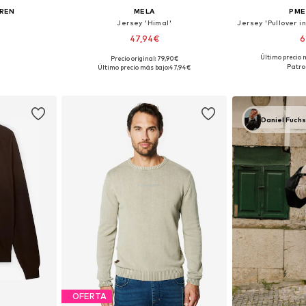
UREN
MELA
PME
Jersey 'Himal'
47,94€
6
Último precio 
Precio original: 79,90€
 L, XL, XXL
Tallas disponibles: S, M, L, XL
Disponible 
Último precio más bajo:
47,94€
esta
Añadir a la cesta
Añadir
Daniel Fuch
OFERTA