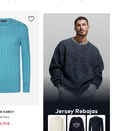
 a la cesta
Añadir a la cesta
Jersey Rebajas
IX HARDY
Jersey
4,95€