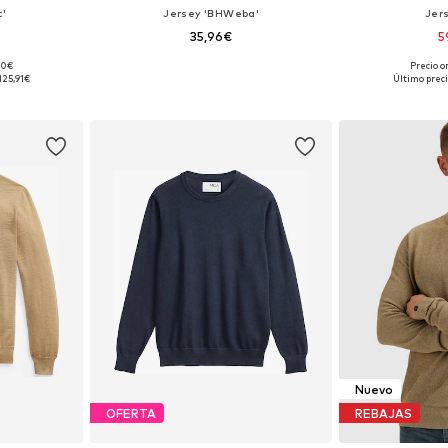
c'
Jersey 'BHWeba'
Jers
35,96€
5
,90€
Precio or
M, L, XL, XXL
Tallas disponibles: S, M, L, XL, XXL, XXXL
Tallas disponib
125,91€
Último preci
esta
Añadir a la cesta
Añadir
Nuevo
OFERTA
REBAJAS