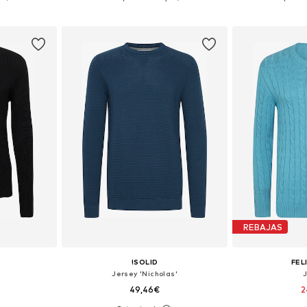
esta
Añadir a la cesta
Añadir
REBAJAS
!SOLID
FEL
Jersey 'Nicholas'
49,46€
2