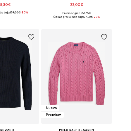
25,30€
22,00€
ás bajo:
179,00€
-30%
Precio original: 54,99€
s: XS, S, M, L, XL, XXL
Tallas disponibles: S, M, L, XL, XXL
Último precio más bajo:
27,50€
-20%
 a la cesta
Añadir a la cesta
Nuevo
Premium
TREZZED
POLO RALPH LAUREN