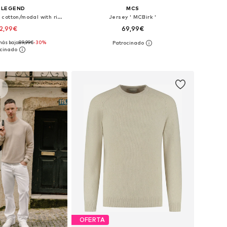
 LEGEND
MCS
Jersey 'Pullover in cotton/modal with ribbed collar'
Jersey ' MCBirk '
2,99€
69,99€
más bajo:
89,99€
-30%
en muchas tallas
Tallas disponibles: S, M, L, XL, XXL, XXXL
 a la cesta
Añadir a la cesta
s
OFERTA