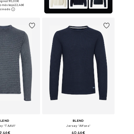
+
4
riginal: 90,00€
bles: M, L, XL, XXL
o más bajo:
22,46€
 a la cesta
BLEND
BLEND
ey 'TAAVI'
Jersey 'Alfons'
9,46€
40,46€