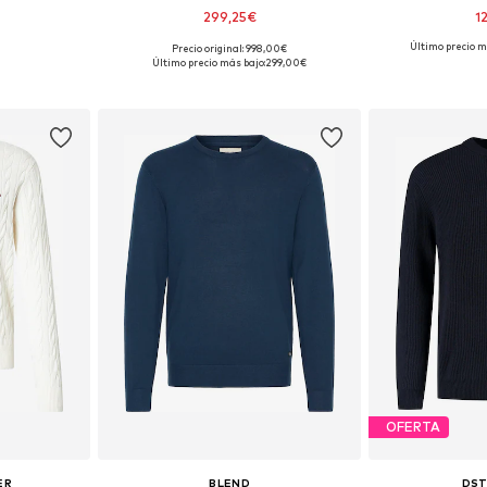
299,25€
1
Último precio m
Precio original: 998,00€
 L, XL, XXL
Disponible en muchas tallas
Tallas disponible
Último precio más bajo:
299,00€
esta
Añadir a la cesta
Añadir
OFERTA
ER
BLEND
DS