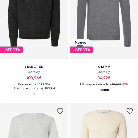
Nuevo
OFERTA
OFERTA
SELECTED
OLYMP
Jersey
Jersey
103,96€
84,92€
Precio original: 144,95€
Último precio más bajo:
99,90€
-15%
Último precio más bajo:
103,96€