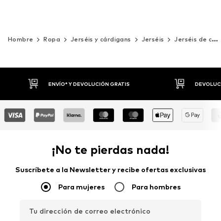
Hombre
Ropa
Jerséis y cárdigans
Jerséis
Jerséis de cuello redondo
DEVOLUCIONES HASTA 30 DÍAS
P
¡No te pierdas nada!
Suscríbete a la Newsletter y recibe ofertas exclusivas
Para mujeres
Para hombres
Tu dirección de correo electrónico