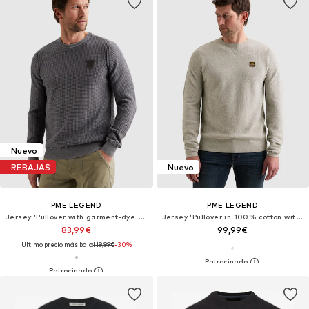
Nuevo
REBAJAS
Nuevo
PME LEGEND
PME LEGEND
Jersey 'Pullover with garment-dye wash and ribbed collar'
Jersey 'Pullover in 100% cotton with crewneck'
83,99€
99,99€
Último precio más bajo:
119,99€
-30%