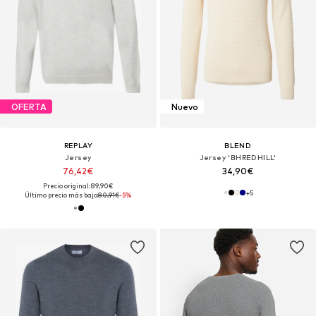
OFERTA
Nuevo
REPLAY
BLEND
Jersey
Jersey 'BHREDHILL'
76,42€
34,90€
Precio original: 89,90€
+
5
Último precio más bajo:
80,91€
-5%