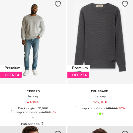
Premium
Premium
OFERTA
OFERTA
ICEBERG
TRUSSARDI
Jersey
Jersey
44,16€
125,30€
Precio original: 96,00€
Último precio más bajo:
179,00€
-30%
Último precio más bajo:
46,92€
-5%