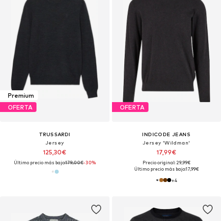
Premium
OFERTA
OFERTA
TRUSSARDI
INDICODE JEANS
Jersey
Jersey 'Wildman'
125,30€
17,99€
Último precio más bajo:
179,00€
-30%
Precio original: 29,99€
Último precio más bajo:
17,99€
+
4