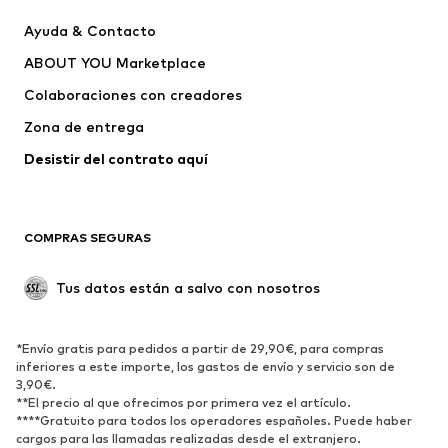
Chaquetas
Sudaderas y sudaderas con
Ayuda & Contacto
capucha
ABOUT YOU Marketplace
Pantalones
Camisas
Ropa interior
Jerséis y cárdigans
Colaboraciones con creadores
Trajes y chaquetas
Abrigos
Zona de entrega
Ropa de baño
Tallas grandes
Desistir del contrato aquí 
Ocasiones
Exclusivo
Reciclado
COMPRAS SEGURAS
ZAPATOS
Tus datos están a salvo con nosotros
Nuevo
Tendencia
Botas y botines
Zapatillas de deporte
*Envío gratis para pedidos a partir de 29,90€, para compras
Zapatos bajos
Zapatos deportivos
inferiores a este importe, los gastos de envío y servicio son de
Zapatos abiertos
Exclusivo
3,90€.
**El precio al que ofrecimos por primera vez el artículo.
****Gratuito para todos los operadores españoles. Puede haber
DEPORTE
cargos para las llamadas realizadas desde el extranjero.