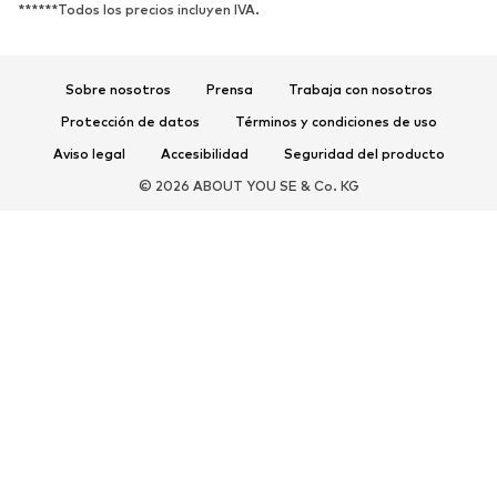
******Todos los precios incluyen IVA.
Ropa deportiva
Disciplinas deportivas
Zapatos deportivos
Mochilas deportivas y bolsos
Complementos deportivos
Sobre nosotros
Prensa
Trabaja con nosotros
Protección de datos
Términos y condiciones de uso
COMPLEMENTOS
Aviso legal
Accesibilidad
Seguridad del producto
Nuevo
Gorras y gorros
© 2026 ABOUT YOU SE & Co. KG
Cinturones
Bolsos y mochilas
Relojes
Joyería
Gafas de sol
Carteras y estuches
Corbatas y accesorios
Bufandas y pañuelos
Guantes
Accesorios para el hogar
Exclusivo
Reciclado
PREMIUM
Nuevo
Camisetas
Jeans
Chaquetas y abrigos