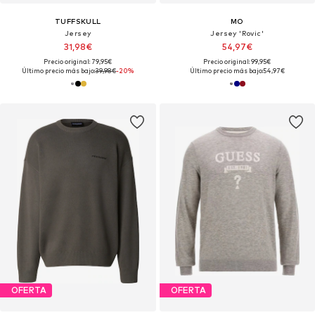
TUFFSKULL
MO
Jersey
Jersey 'Rovic'
31,98€
54,97€
Precio original: 79,95€
Precio original: 99,95€
Último precio más bajo:
39,98€
-20%
Último precio más bajo:
54,97€
OFERTA
OFERTA