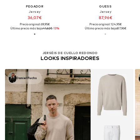
PEGADOR
GUESS
Jersey
Jersey
36,07€
87,96€
Precio original: 69,95€
Precio original: 124,95€
Último precio más bajo:
41,62€
-13%
Último precio más bajo:
87,96€
JERSÉIS DE CUELLO REDONDO
LOOKS INSPIRADORES
Daniel Fuchs