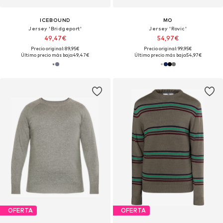
ICEBOUND
MO
Jersey 'Bridgeport'
Jersey 'Rovic'
49,47€
54,97€
Precio original: 89,95€
Precio original: 99,95€
Último precio más bajo:
49,47€
Último precio más bajo:
54,97€
OFERTA
OFERTA