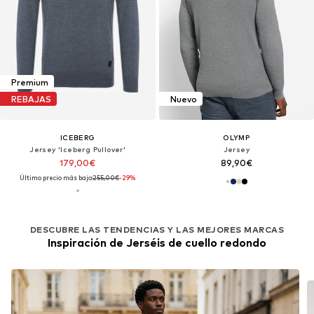
Premium
REBAJAS
Nuevo
ICEBERG
OLYMP
Jersey 'Iceberg Pullover'
Jersey
179,00€
89,90€
Último precio más bajo:
255,00€
-29%
DESCUBRE LAS TENDENCIAS Y LAS MEJORES MARCAS
Inspiración de Jerséis de cuello redondo