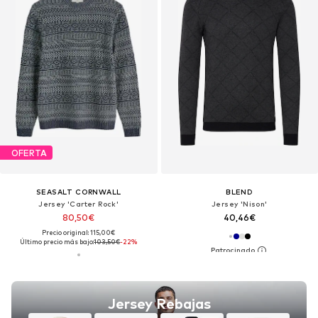
OFERTA
SEASALT CORNWALL
BLEND
Jersey 'Carter Rock'
Jersey 'Nison'
80,50€
40,46€
Precio original: 115,00€
Último precio más bajo:
103,50€
-22%
Jersey Rebajas