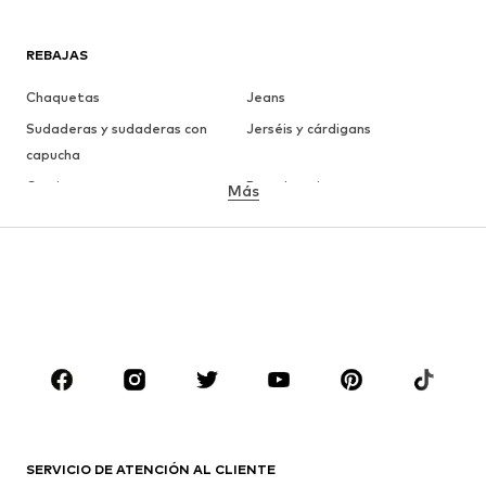
REBAJAS
Chaquetas
Jeans
Sudaderas y sudaderas con
Jerséis y cárdigans
capucha
Camisetas
Ropa interior
Más
Pantalones
Camisas
Abrigos
Trajes y chaquetas
Ropa de baño
Tallas grandes
Zapatos
Deporte
Complementos
Premium
ROPA
Nuevo
Tendencia
Camisetas
Jeans
SERVICIO DE ATENCIÓN AL CLIENTE