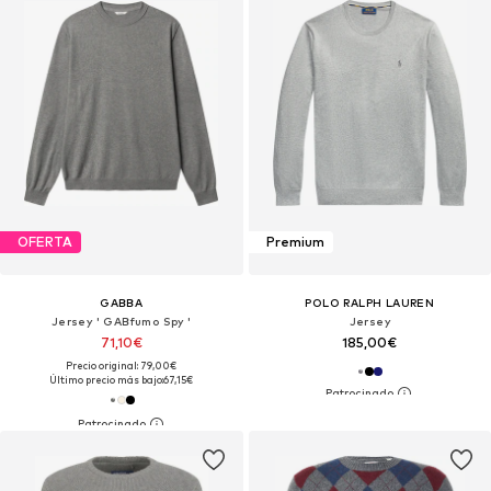
OFERTA
Premium
GABBA
POLO RALPH LAUREN
Jersey ' GABfumo Spy '
Jersey
71,10€
185,00€
Precio original: 79,00€
Último precio más bajo:
67,15€