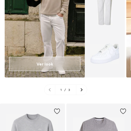
Ver look
1
/
3