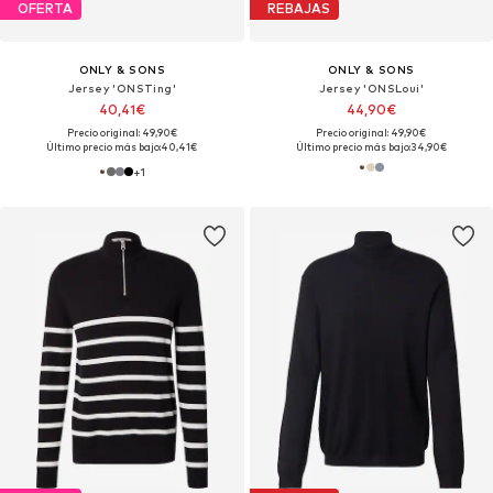
OFERTA
REBAJAS
ONLY & SONS
ONLY & SONS
Jersey 'ONSTing'
Jersey 'ONSLoui'
40,41€
44,90€
Precio original: 49,90€
Precio original: 49,90€
Último precio más bajo:
40,41€
Último precio más bajo:
34,90€
+
1