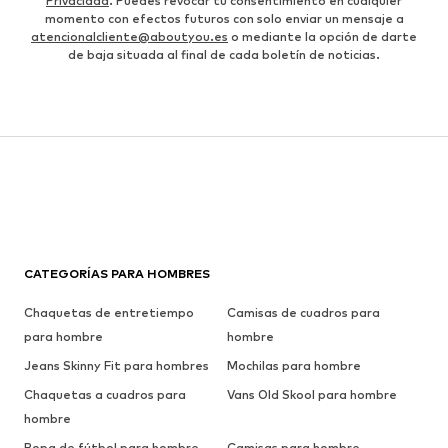
Privacidad
. Puedes revocar tu consentimiento en cualquier
momento con efectos futuros con solo enviar un mensaje a
atencionalcliente@aboutyou.es
o mediante la opción de darte
de baja situada al final de cada boletín de noticias.
CATEGORÍAS PARA HOMBRES
Chaquetas de entretiempo
Camisas de cuadros para
para hombre
hombre
Jeans Skinny Fit para hombres
Mochilas para hombre
Chaquetas a cuadros para
Vans Old Skool para hombre
hombre
Ropa de fútbol para hombre
Camisas para hombre