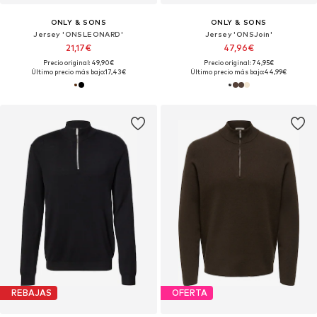
ONLY & SONS
ONLY & SONS
Jersey 'ONSLEONARD'
Jersey 'ONSJoin'
21,17€
47,96€
Precio original: 49,90€
Precio original: 74,95€
Último precio más bajo:
17,43€
Último precio más bajo:
44,99€
REBAJAS
OFERTA