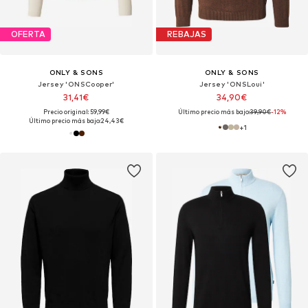
OFERTA
REBAJAS
ONLY & SONS
ONLY & SONS
Jersey 'ONSCooper'
Jersey 'ONSLoui'
31,41€
34,90€
Precio original: 59,99€
Último precio más bajo:
39,90€
-12%
Último precio más bajo:
24,43€
+
1