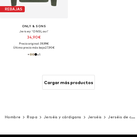
REBAJAS
ONLY & SONS
Jersey 'ONSLoui'
34,90€
Precio original: 39,99€
Último precio más bajo:
27,90€
+
1
Cargar más productos
Hombre
Ropa
Jerséis y cárdigans
Jerséis
Jerséis de cuello alto