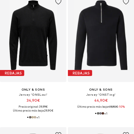
REBAJAS
REBAJAS
ONLY & SONS
ONLY & SONS
Jersey 'ONSLoui'
Jersey 'ONSTing'
34,90€
44,90€
Precio original: 39,99€
Último precio más bajo:
49,90€
-10%
Último precio más bajo:
29,90€
+
1
+
1