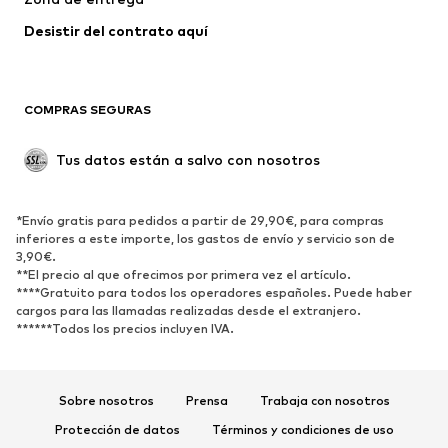
Ropa de baño
Tallas grandes
Desistir del contrato aquí 
Ocasiones
Exclusivo
Reciclado
COMPRAS SEGURAS
ZAPATOS
Tus datos están a salvo con nosotros
Nuevo
Tendencia
Botas y botines
Zapatillas de deporte
*Envío gratis para pedidos a partir de 29,90€, para compras
Zapatos bajos
Zapatos deportivos
inferiores a este importe, los gastos de envío y servicio son de
Zapatos abiertos
Exclusivo
3,90€.
**El precio al que ofrecimos por primera vez el artículo.
****Gratuito para todos los operadores españoles. Puede haber
DEPORTE
cargos para las llamadas realizadas desde el extranjero.
******Todos los precios incluyen IVA.
Ropa deportiva
Disciplinas deportivas
Zapatos deportivos
Mochilas deportivas y bolsos
Complementos deportivos
Sobre nosotros
Prensa
Trabaja con nosotros
Protección de datos
Términos y condiciones de uso
COMPLEMENTOS