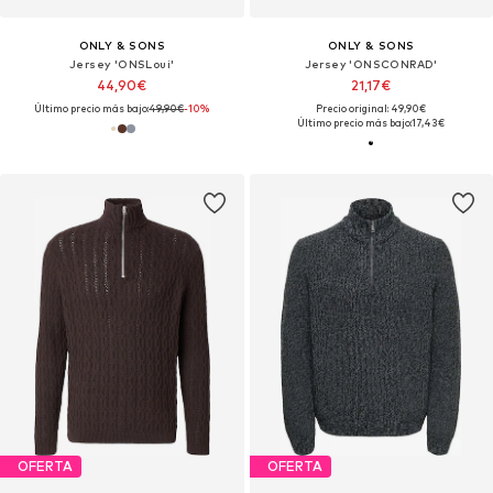
ONLY & SONS
ONLY & SONS
Jersey 'ONSLoui'
Jersey 'ONSCONRAD'
44,90€
21,17€
Último precio más bajo:
49,90€
-10%
Precio original: 49,90€
Último precio más bajo:
17,43€
OFERTA
OFERTA