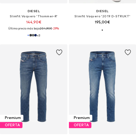
DIESEL
DIESEL
Slimfit Vaquero 'Thommer-R'
Slimfit Vaquero '2019 D-STRUKT'
144,90€
195,00€
Último precio más bajo:
204,90€
-29%
+
3
Premium
Premium
OFERTA
OFERTA