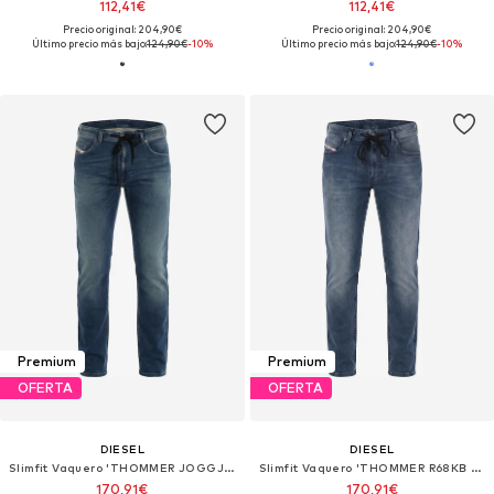
112,41€
112,41€
Precio original: 204,90€
Precio original: 204,90€
Último precio más bajo:
124,90€
-10%
Último precio más bajo:
124,90€
-10%
Premium
Premium
OFERTA
OFERTA
DIESEL
DIESEL
Slimfit Vaquero 'THOMMER JOGGJEANS Superstretch & Supersoft'
Slimfit Vaquero 'THOMMER R68KB JOGGJEANS LIGHT & SUPERSTRETCH'
170,91€
170,91€