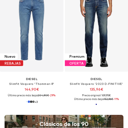
Nuevo
Premium
REBAJAS
OFERTA
DIESEL
DIESEL
Slimfit Vaquero 'Thommer-R'
Slimfit Vaquero '2023 D-FINITIVE'
144,90€
135,96€
Último precio más bajo:
204,90€
-29%
Precio original: 169,95€
Último precio más bajo:
152,96€
-11%
+
3
Clásicos de los 90