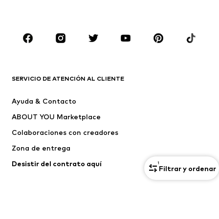
Zapatos
Deporte
Complementos
Premium
ROPA
Nuevo
Tendencia
Camisetas
Jeans
SERVICIO DE ATENCIÓN AL CLIENTE
Chaquetas
Sudaderas y sudaderas con
Ayuda & Contacto
capucha
ABOUT YOU Marketplace
Pantalones
Camisas
Ropa interior
Jerséis y cárdigans
Colaboraciones con creadores
Trajes y chaquetas
Abrigos
Zona de entrega
Ropa de baño
Tallas grandes
Desistir del contrato aquí 
1
Filtrar y ordenar
Ocasiones
Exclusivo
Reciclado
COMPRAS SEGURAS
ZAPATOS