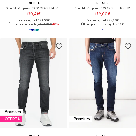
DIESEL
DIESEL
Slimfit Vaquero '2019 D-STRUKT'
Slimfit Vaquero '1979 SLEENKER'
130,41€
179,00€
Precio original: 224,90€
Precio original: 225,00€
Último precio más bajo:
144,90€
-10%
Último precio más bajo:
155,00€
Premium
OFERTA
Premium
DIESEL
DIESEL