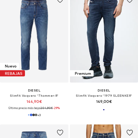
Nuevo
REBAJAS
Premium
DIESEL
DIESEL
Slimfit Vaquero 'Thommer-R'
Slimfit Vaquero '1979 SLEENKER'
144,90€
149,00€
Último precio más bajo:
204,90€
-29%
+
3