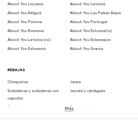
About You Lituania
About You Letonia
About You Bélgica
About You Los Países Bajos
About You Polonia
About You Portugal
About You Rumania
About You Estonia(ru)
About You Letonia (ru)
About You Eslovaquia
About You Eslovenia
About You Suecia
REBAJAS
Chaquetas
Jeans
Sudaderas y sudaderas con
Jerséis y cárdigans
capucha
Camisetas
Ropa interior
Más
Pantalones
Camisas
Abrigos
Trajes y chaquetas
Ropa de baño
Tallas grandes