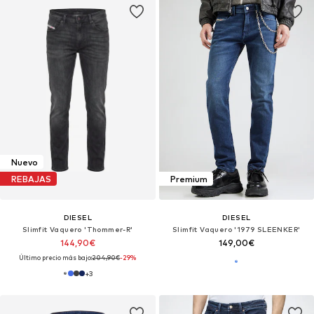
Nuevo
REBAJAS
Premium
DIESEL
DIESEL
Slimfit Vaquero 'Thommer-R'
Slimfit Vaquero '1979 SLEENKER'
144,90€
149,00€
Último precio más bajo:
204,90€
-29%
+
3