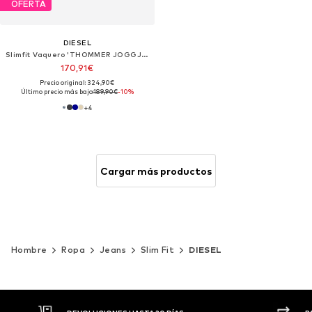
OFERTA
DIESEL
Slimfit Vaquero 'THOMMER JOGGJEANS Superstretch & Supersoft'
170,91€
Precio original: 324,90€
Último precio más bajo:
189,90€
-10%
+
4
Cargar más productos
Hombre
Ropa
Jeans
Slim Fit
DIESEL