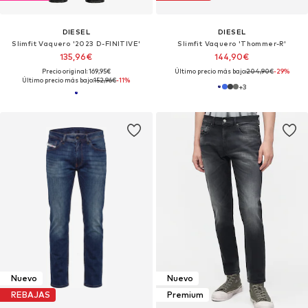
DIESEL
DIESEL
Slimfit Vaquero '2023 D-FINITIVE'
Slimfit Vaquero 'Thommer-R'
135,96€
144,90€
Precio original: 169,95€
Último precio más bajo:
204,90€
-29%
Último precio más bajo:
152,96€
-11%
+
3
Nuevo
Nuevo
REBAJAS
Premium