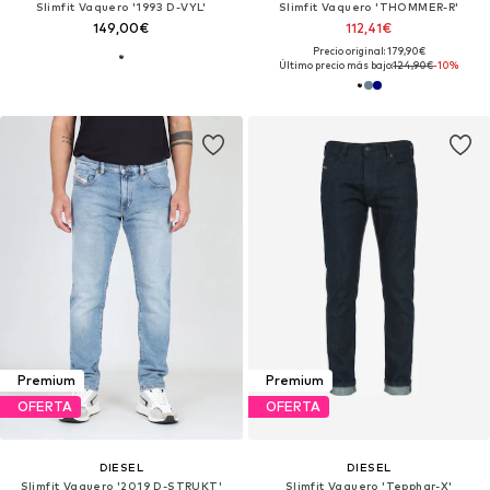
Slimfit Vaquero '1993 D-VYL'
Slimfit Vaquero 'THOMMER-R'
149,00€
112,41€
Precio original: 179,90€
Último precio más bajo:
124,90€
-10%
Premium
Premium
OFERTA
OFERTA
DIESEL
DIESEL
Slimfit Vaquero '2019 D-STRUKT'
Slimfit Vaquero 'Tepphar-X'