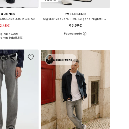
 & JONES
PME LEGEND
'JJICLARK JJORIGINAL'
regular Vaquero 'PME Legend Nightflight regular fit jeans'
2,45€
99,99€
+
3
+
2
riginal: 49,90€
en muchas tallas
Disponible en muchas tallas
io más bajo:
19,95€
 a la cesta
Añadir a la cesta
Daniel Fuchs