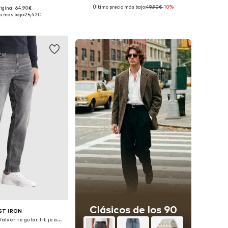
Último precio más bajo:
49,90€
-10%
riginal: 64,90€
es: 30, 31, 32, 33, 36
Disponible en muchas tallas
o más bajo:
25,42€
 a la cesta
Añadir a la cesta
Clásicos de los 90
ST IRON
regular Vaquero 'Valver regular fit jeans'