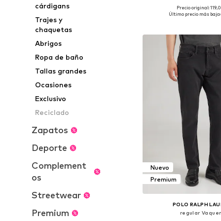
cárdigans
Precio original: 119
Disponible en muchas
Último precio más bajo:
Trajes y
Añadir a la c
chaquetas
Abrigos
Ropa de baño
Tallas grandes
Ocasiones
Exclusivo
Reciclado
Zapatos
Deporte
Complement
Nuevo
os
Premium
Streetwear
POLO RALPH LA
Premium
regular Vaque