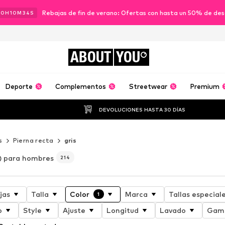
Rebajas de fin de verano: Ofertas con hasta un 50% de de
10
H
10
M
32
S
ABOUT
YOU
Deporte
Complementos
Streetwear
Premium
DEVOLUCIONES HASTA 30 DÍAS
s
Pierna recta
gris
s) para hombres
214
jas
Talla
Color
Marca
Tallas especial
1
o
Style
Ajuste
Longitud
Lavado
Gama