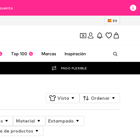
scuento
ES
Top 100
Marcas
Inspiración
PAGO FLEXIBLE
Vista
Ordenar
es
Material
Estampado
 de productos