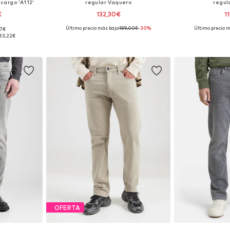
cargo 'A112'
regular Vaquero
regul
€
132,30€
1
Último precio más bajo:
189,00€
-30%
Último precio m
57€
 tallas
Disponible en muchas tallas
Disponible 
33,22€
esta
Añadir a la cesta
Añadir
OFERTA