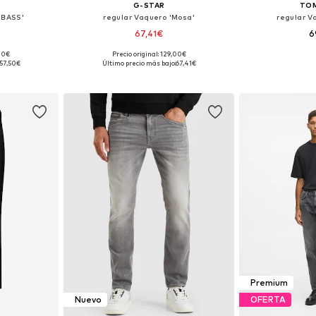
G-STAR
TOM
NBASS'
regular Vaquero 'Mosa'
regular V
67,41€
6
,00€
Precio original: 129,00€
 tallas
Disponible en muchas tallas
Disponible 
57,50€
Último precio más bajo:
67,41€
esta
Añadir a la cesta
Añadir
Premium
Nuevo
OFERTA