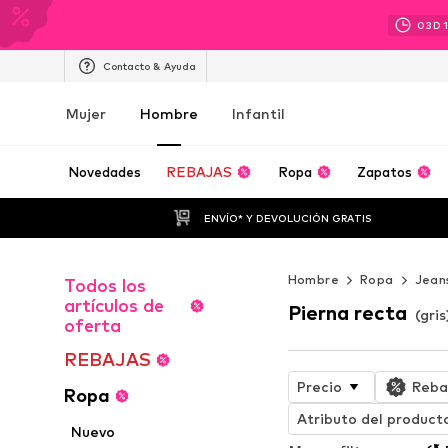
03
D
Contacto & Ayuda
Mujer
Hombre
Infantil
Novedades
REBAJAS
Ropa
Zapatos
ENVÍO* Y DEVOLUCIÓN GRATIS
Hombre
Ropa
Jean
Todos los
artículos de
Pierna recta
(gri
oferta
REBAJAS
Precio
Reba
Ropa
Atributo del product
Nuevo