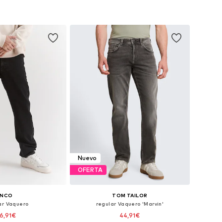
Nuevo
OFERTA
NCO
TOM TAILOR
ar Vaquero
regular Vaquero 'Marvin'
6,91€
44,91€