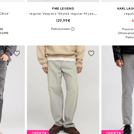
PME LEGEND
KARL LAG
CRick'
regular Vaquero 'Skyrak regular fit jeans'
regul
129,99€
6
99€
Precio or
 tallas
Disponible en muchas tallas
35,99€
Último prec
esta
Añadir a la cesta
Añadir
OFERTA
OFERTA