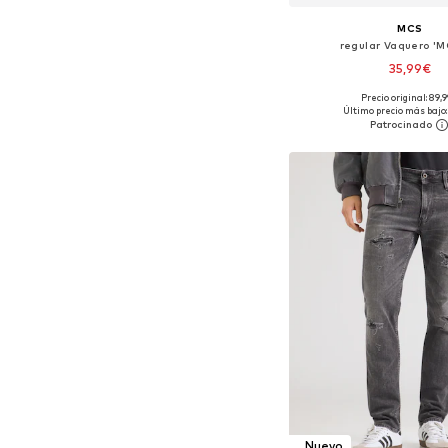
MCS
regular Vaquero 'M
35,99€
Precio original: 89,
Disponible en muchas
Último precio más bajo:
Añadir a la c
Nuevo