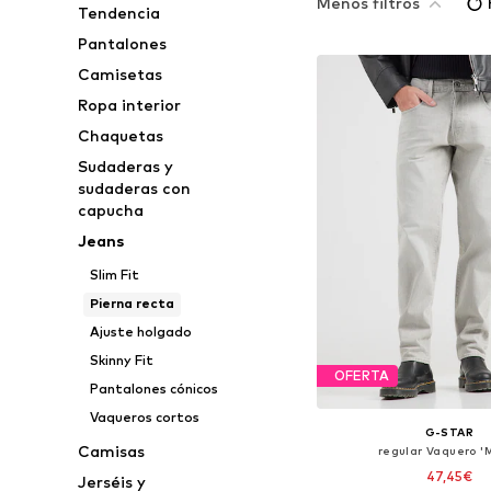
Menos filtros
Tendencia
Pantalones
Camisetas
Ropa interior
Chaquetas
Sudaderas y
sudaderas con
capucha
Jeans
Slim Fit
Pierna recta
Ajuste holgado
Skinny Fit
OFERTA
Pantalones cónicos
Vaqueros cortos
G-STAR
Camisas
regular Vaquero 'M
47,45€
Jerséis y