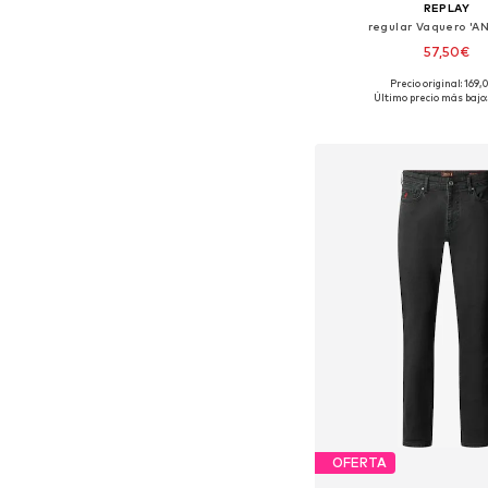
REPLAY
regular Vaquero 'A
57,50€
Precio original: 169
Disponible en muchas
Último precio más bajo:
Añadir a la c
OFERTA