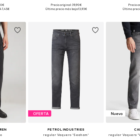
,00€
Precio original: 39,90€
Precio o
 tallas
Disponible en muchas tallas
Tallas disponibl
47,45€
Último precio más bajo:
13,93€
Último preci
esta
Añadir a la cesta
Añadir
OFERTA
Nuevo
UREN
PETROL INDUSTRIES
CA
ro
regular Vaquero 'Seaham'