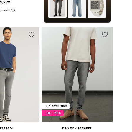
39,99€
en muchas tallas
 a la cesta
En exclusiva
OFERTA
USSARDI
DAN FOX APPAREL