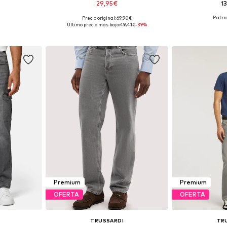
29,95€
1
+
3
Precio original: 69,90€
 tallas
Disponible en muchas tallas
Disponible 
Último precio más bajo:
49,41€
-39%
esta
Añadir a la cesta
Añadir
Premium
Premium
OFERTA
OFERTA
TRUSSARDI
TR