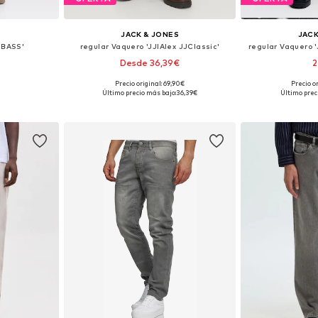
JACK & JONES
JACK
NBASS'
regular Vaquero 'JJIAlex JJClassic'
regular Vaquero 
Desde 36,39€
2
Precio original: 69,90€
Precio o
 tallas
Disponible en muchas tallas
Disponible 
Último precio más bajo:
36,39€
Último prec
esta
Añadir a la cesta
Añadir