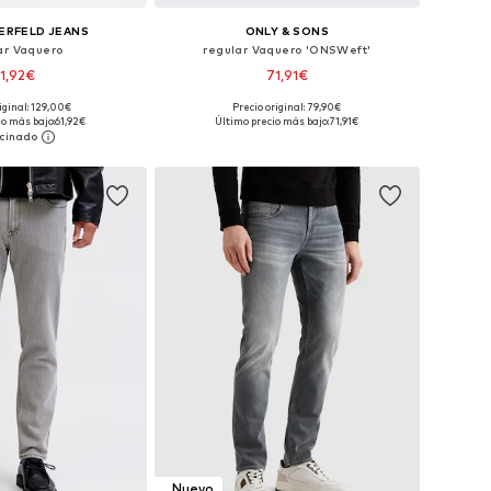
ERFELD JEANS
ONLY & SONS
ar Vaquero
regular Vaquero 'ONSWeft'
1,92€
71,91€
iginal: 129,00€
Precio original: 79,90€
Tallas disponibles: 30 x 32, 31 x 34, 32 x 32, 33 x 34, 34 x 34, 36 x 32
Disponible en muchas tallas
io más bajo:
61,92€
Último precio más bajo:
71,91€
 a la cesta
Añadir a la cesta
Nuevo