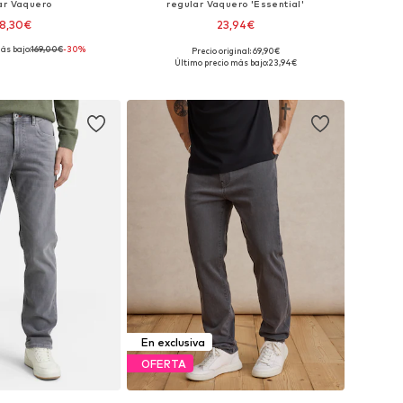
ar Vaquero
regular Vaquero 'Essential'
18,30€
23,94€
ás bajo:
169,00€
-30%
Precio original: 69,90€
en muchas tallas
Tallas disponibles: 30, 31, 32, 33, 34, 36
Último precio más bajo:
23,94€
 a la cesta
Añadir a la cesta
En exclusiva
OFERTA