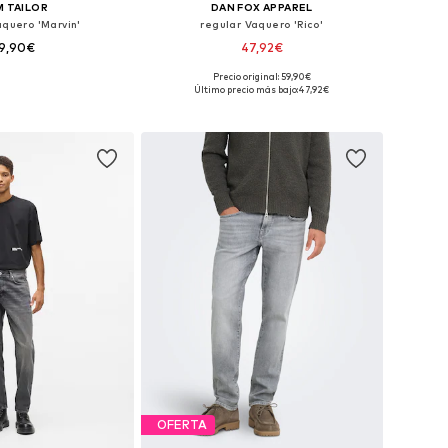
 TAILOR
DAN FOX APPAREL
aquero 'Marvin'
regular Vaquero 'Rico'
9,90€
47,92€
+
2
Precio original: 59,90€
en muchas tallas
Tallas disponibles: 30, 31, 32, 33, 34, 36
Último precio más bajo:
47,92€
 a la cesta
Añadir a la cesta
OFERTA