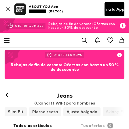
ABOUT YOU App
Ir a la App
(152.700)
Rebajas de fin de verano: Ofertas con
01
D
18
H
40
M
38
S
hasta un 50% de descuento
01
D
18
H
40
M
38
S
Rebajas de fin de verano: Ofertas con hasta un 50%
de descuento
Jeans
(Carhartt WIP) para hombres
Slim Fit
Pierna recta
Ajuste holgado
Skinny Fit
Todos los artículos
Tus ofertas
0