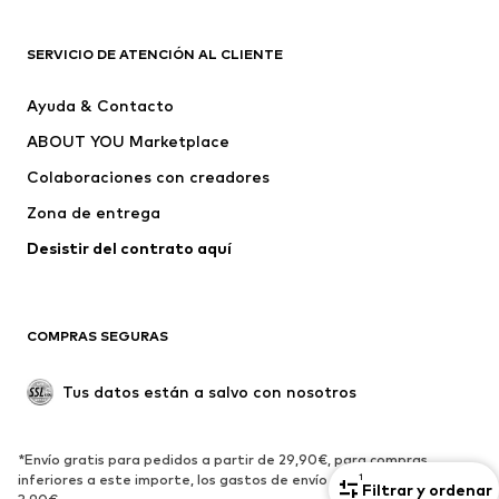
Nuevo
Tendencia
Camisetas
Jeans
SERVICIO DE ATENCIÓN AL CLIENTE
Chaquetas
Sudaderas y sudaderas con
Ayuda & Contacto
capucha
ABOUT YOU Marketplace
Pantalones
Camisas
Ropa interior
Jerséis y cárdigans
Colaboraciones con creadores
Trajes y chaquetas
Abrigos
Zona de entrega
Ropa de baño
Tallas grandes
Desistir del contrato aquí 
Ocasiones
Exclusivo
Reciclado
COMPRAS SEGURAS
ZAPATOS
Tus datos están a salvo con nosotros
Nuevo
Tendencia
Botas y botines
Zapatillas de deporte
*Envío gratis para pedidos a partir de 29,90€, para compras
Zapatos bajos
Zapatos deportivos
1
inferiores a este importe, los gastos de envío y servicio son de
Filtrar y ordenar
Zapatos abiertos
Exclusivo