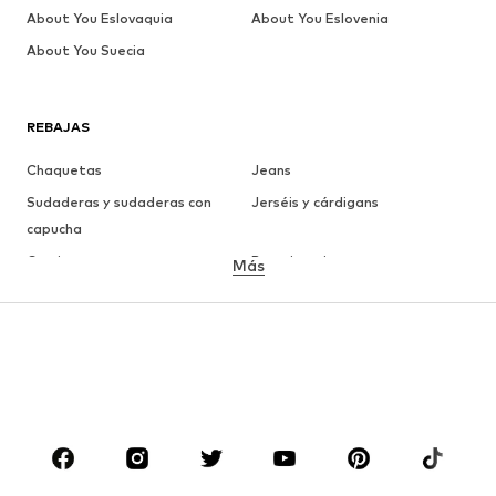
About You Eslovaquia
About You Eslovenia
About You Suecia
REBAJAS
Chaquetas
Jeans
Sudaderas y sudaderas con
Jerséis y cárdigans
capucha
Camisetas
Ropa interior
Más
Pantalones
Camisas
Abrigos
Trajes y chaquetas
Ropa de baño
Tallas grandes
Zapatos
Deporte
Complementos
Premium
ROPA