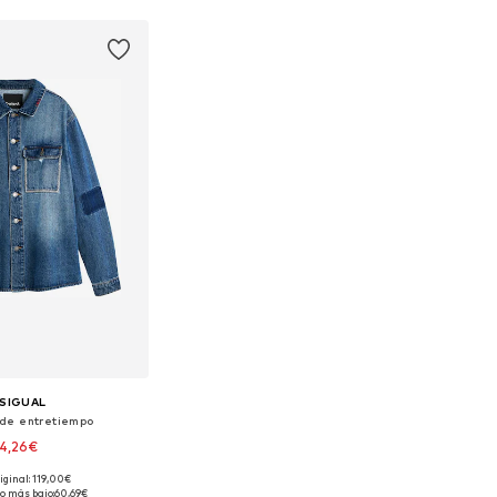
SIGUAL
de entretiempo
4,26€
iginal: 119,00€
nibles: S, M, L, XL
o más bajo:
60,69€