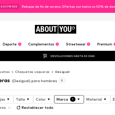
Rebajas de fin de verano: Ofertas con hasta un 50% de de
04
H
27
M
52
S
ABOUT
YOU
Deporte
Complementos
Streetwear
Premium
DEVOLUCIONES HASTA 30 DÍAS
uetas
Chaquetas vaqueras
Desigual
eras
(Desigual) para hombres
3
jas
Talla
Color
Marca
Material
E
1
ros
Restablecer todo