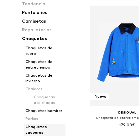
Tendencia
Pantalones
Camisetas
Ropa interior
Chaquetas
Chaquetas de
cuero
Chaquetas de
entretiempo
Chaquetas de
invierno
Chalecos
Nuevo
Chaquetas
acolchadas
Chaquetas bomber
DESIGUAL
Chaqueta de entretiemp
Parkas
179,00€
Chaquetas
vaqueras
Tallas disponibles: S, 