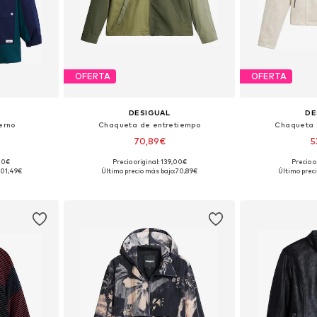
OFERTA
OFERTA
DESIGUAL
DE
erno
Chaqueta de entretiempo
Chaqueta 
70,89€
5
,00€
Precio original: 139,00€
Precio o
M, L, XL
Tallas disponibles: S, M, L, XL
Tallas disponible
101,49€
Último precio más bajo:
70,89€
Último preci
esta
Añadir a la cesta
Añadir