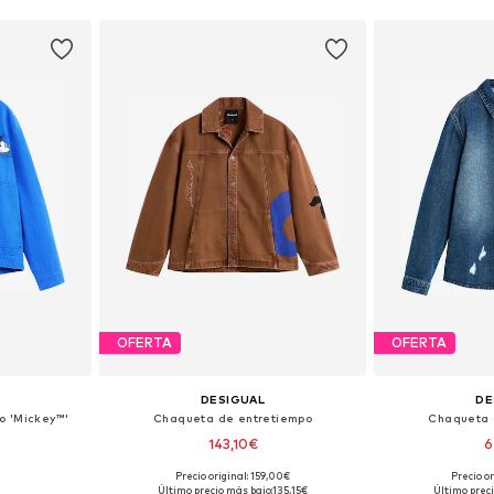
OFERTA
OFERTA
DESIGUAL
DE
o 'Mickey™'
Chaqueta de entretiempo
Chaqueta 
143,10€
6
Precio original: 159,00€
Precio or
M, L, XL
Tallas disponibles: S, M, L, XL
Tallas dispo
Último precio más bajo:
135,15€
Último preci