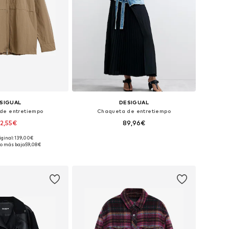
SIGUAL
DESIGUAL
de entretiempo
Chaqueta de entretiempo
2,55€
89,96€
iginal: 139,00€
nibles: S, M, L, XL
Tallas disponibles: XS, S, M, L, XL, XXL
o más bajo:
59,08€
 a la cesta
Añadir a la cesta