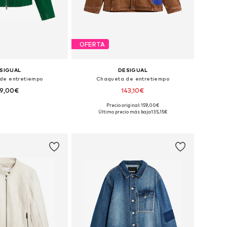
OFERTA
SIGUAL
DESIGUAL
de entretiempo
Chaqueta de entretiempo
39,00€
143,10€
Precio original: 159,00€
bles: XS, S, M, L, XL
Tallas disponibles: S, M, L, XL
Último precio más bajo:
135,15€
 a la cesta
Añadir a la cesta