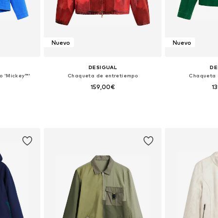
Nuevo
Nuevo
DESIGUAL
DE
o 'Mickey™'
Chaqueta de entretiempo
Chaqueta 
159,00€
1
M, L, XL
Tallas disponibles: S, M, L, XL
Tallas disponi
esta
Añadir a la cesta
Añadir