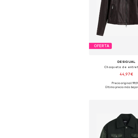
OFERTA
DESIGUAL
Chaqueta de entre
44,97€
Precio original: 99,
Tallas disponibles: XS, S, 
Último precio más bajo:
Añadir a la c