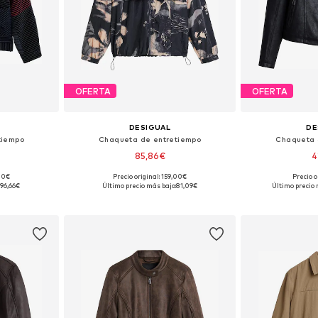
OFERTA
OFERTA
DESIGUAL
DE
tiempo
Chaqueta de entretiempo
Chaqueta 
85,86€
4
,00€
Precio original: 159,00€
Precio o
M, L, XL
Tallas disponibles: S, M, L, XL
Tallas disponible
96,66€
Último precio más bajo:
81,09€
Último precio 
esta
Añadir a la cesta
Añadir