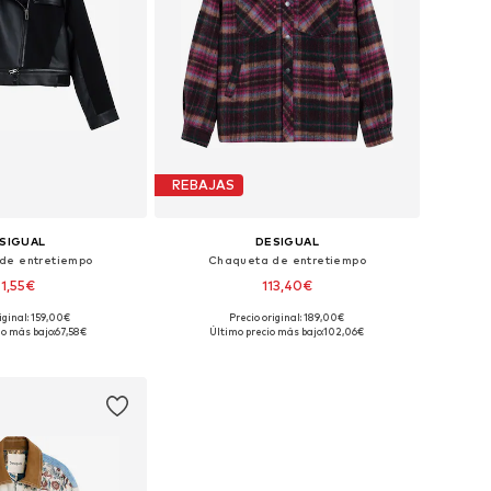
REBAJAS
SIGUAL
DESIGUAL
de entretiempo
Chaqueta de entretiempo
1,55€
113,40€
iginal: 159,00€
Precio original: 189,00€
onibles: S, M, L
Tallas disponibles: S, M, XL
io más bajo:
67,58€
Último precio más bajo:
102,06€
 a la cesta
Añadir a la cesta