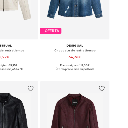
OFERTA
SIGUAL
DESIGUAL
de entretiempo
Chaqueta de entretiempo
3,97€
64,26€
riginal: 99,95€
Precio original: 119,00€
s: XS, S, M, L, XL, XXL
Tallas disponibles: S, M, L, XL
o más bajo:
53,97€
Último precio más bajo:
60,69€
 a la cesta
Añadir a la cesta