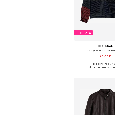
OFERTA
DESIGUAL
Chaqueta de entre
96,66€
Precio original: 179
Tallas disponibles: S, 
Último precio más bajo:
Añadir a la c