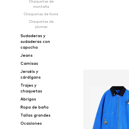
Chaquetas de
Añadir a la c
montaña
Chaquetas de lluvia
Chaquetas de
plumas
Sudaderas y
sudaderas con
capucha
Jeans
Camisas
Jerséis y
cárdigans
Trajes y
chaquetas
Abrigos
Ropa de baño
Tallas grandes
Ocasiones