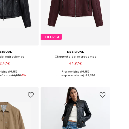
OFERTA
SIGUAL
DESIGUAL
de entretiempo
Chaqueta de entretiempo
2,47€
44,97€
riginal: 99,95€
Precio original: 99,95€
s: XS, S, M, L, XL, XXL
Tallas disponibles: XS, S, M, L, XL, XXL
más bajo:
44,97€
-5%
Último precio más bajo:
44,97€
 a la cesta
Añadir a la cesta