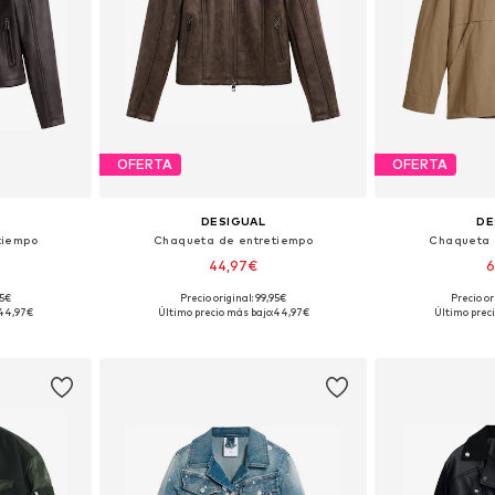
OFERTA
OFERTA
DESIGUAL
DE
tiempo
Chaqueta de entretiempo
Chaqueta 
44,97€
6
95€
Precio original: 99,95€
Precio or
M, L, XL, XXL
Tallas disponibles: XS, S, M, L, XL, XXL
Tallas dispo
44,97€
Último precio más bajo:
44,97€
Último preci
esta
Añadir a la cesta
Añadir