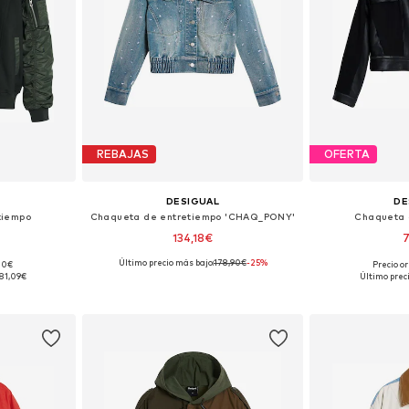
REBAJAS
OFERTA
DESIGUAL
DE
tiempo
Chaqueta de entretiempo 'CHAQ_PONY'
Chaqueta 
134,18€
7
Último precio más bajo:
178,90€
-25%
,00€
Precio or
, M, XL
Tallas disponibles: XS, S, M, L
Tallas disp
81,09€
Último prec
esta
Añadir a la cesta
Añadir