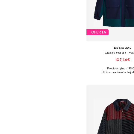
OFERTA
DESIGUAL
Chaqueta de invi
107,46€
Precio original: 199
Tallas disponibles: S, 
Último precio más bajo:
Añadir a la c