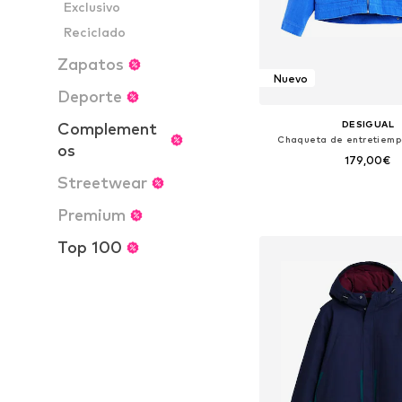
Exclusivo
Reciclado
Zapatos
Nuevo
Deporte
DESIGUAL
Complement
Chaqueta de entretiemp
os
179,00€
Streetwear
Tallas disponibles: S, 
Premium
Añadir a la c
Top 100