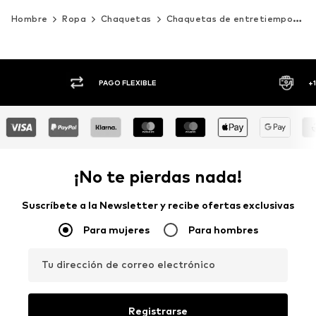
Hombre
Ropa
Chaquetas
Chaquetas de entretiempo
B
PAGO FLEXIBLE
+
¡No te pierdas nada!
Suscríbete a la Newsletter y recibe ofertas exclusivas
Para mujeres
Para hombres
Tu dirección de correo electrónico
Registrarse