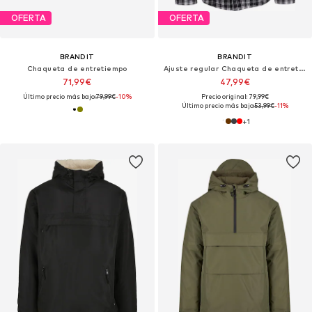
OFERTA
OFERTA
BRANDIT
BRANDIT
Chaqueta de entretiempo
Ajuste regular Chaqueta de entretiempo 'Sherpa'
71,99€
47,99€
Último precio más bajo:
79,99€
-10%
Precio original: 79,99€
Último precio más bajo:
53,99€
-11%
+
1