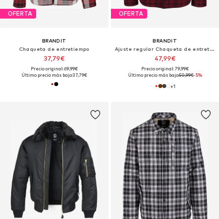
OFERTA
OFERTA
BRANDIT
BRANDIT
Chaqueta de entretiempo
Ajuste regular Chaqueta de entretiempo 'Classic'
37,79€
47,99€
Precio original: 69,99€
Precio original: 79,99€
Último precio más bajo:
37,79€
Último precio más bajo:
50,99€
-5%
+
1