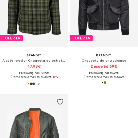
OFERTA
OFERTA
BRANDIT
BRANDIT
Ajuste regular Chaqueta de entretiempo 'Classic'
Chaqueta de entretiempo
47,99€
Desde 56,69€
Precio original: 79,99€
Precio original: 69,99€
Último precio más bajo:
53,99€
-11%
Último precio más bajo:
56,69€
+
1