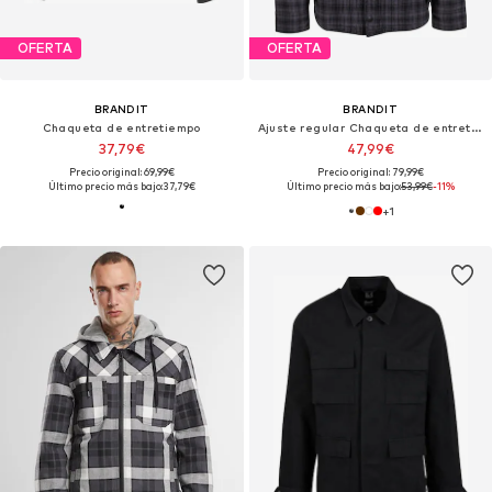
OFERTA
OFERTA
BRANDIT
BRANDIT
Chaqueta de entretiempo
Ajuste regular Chaqueta de entretiempo
37,79€
47,99€
Precio original: 69,99€
Precio original: 79,99€
Último precio más bajo:
37,79€
Último precio más bajo:
53,99€
-11%
+
1