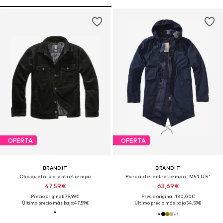
OFERTA
OFERTA
BRANDIT
BRANDIT
Chaqueta de entretiempo
Parca de entretiempo 'M51 US'
47,59€
63,69€
Precio original: 79,99€
Precio original: 130,00€
Último precio más bajo:
47,59€
Último precio más bajo:
54,59€
+
1