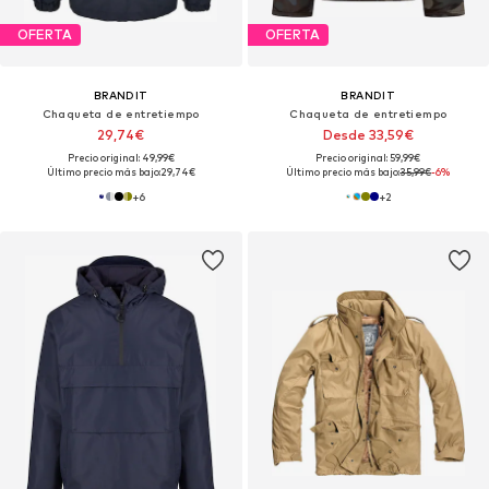
OFERTA
OFERTA
BRANDIT
BRANDIT
Chaqueta de entretiempo
Chaqueta de entretiempo
29,74€
Desde 33,59€
Precio original: 49,99€
Precio original: 59,99€
Último precio más bajo:
29,74€
Último precio más bajo:
35,99€
-6%
+
6
+
2