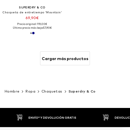
SUPERDRY & CO
Chaqueta de entretiempo 'Mountain'
69,90€
Precio original: 119,00€
Último precio más bajo:
57,90€
Cargar más productos
Hombre
Ropa
Chaquetas
Superdry & Co
ATIS
DEVOLUCIONES HASTA 30 DÍAS