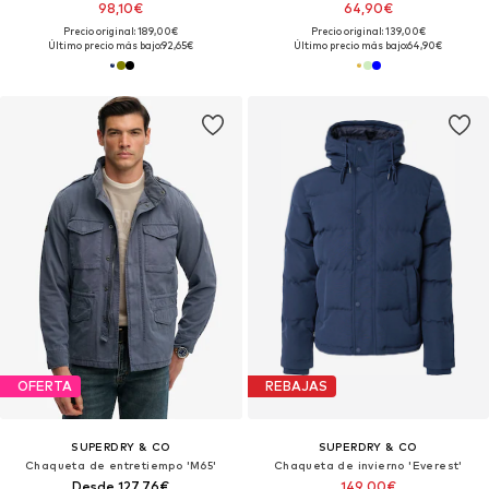
98,10€
64,90€
Precio original: 189,00€
Precio original: 139,00€
Último precio más bajo:
92,65€
Último precio más bajo:
64,90€
OFERTA
REBAJAS
SUPERDRY & CO
SUPERDRY & CO
Chaqueta de entretiempo 'M65'
Chaqueta de invierno 'Everest'
Desde 127,76€
149,00€