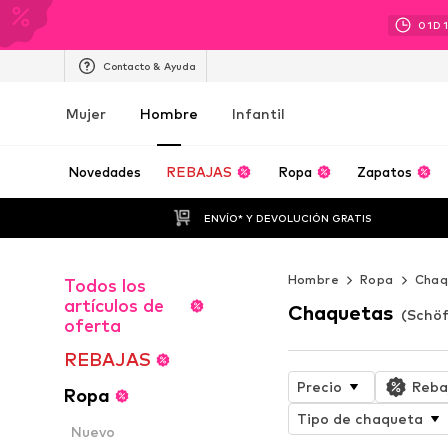
01
D
Contacto & Ayuda
Mujer
Hombre
Infantil
Novedades
REBAJAS
Ropa
Zapatos
ENVÍO* Y DEVOLUCIÓN GRATIS
Hombre
Ropa
Chaq
Todos los
artículos de
Chaquetas
(Schöf
oferta
REBAJAS
Precio
Reba
Ropa
Tipo de chaqueta
Nuevo