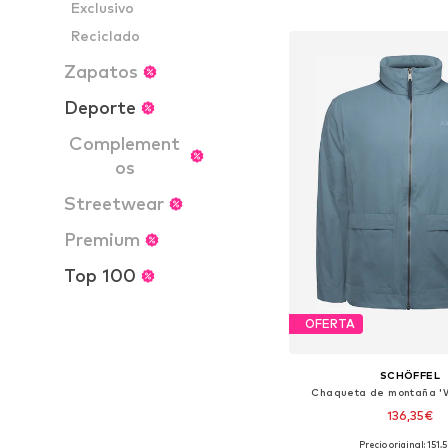
Exclusivo
Añadir a la c
Reciclado
Zapatos
Deporte
Complement
os
Streetwear
Premium
Top 100
OFERTA
SCHÖFFEL
Chaqueta de montaña 'W
136,35€
Precio original: 151,