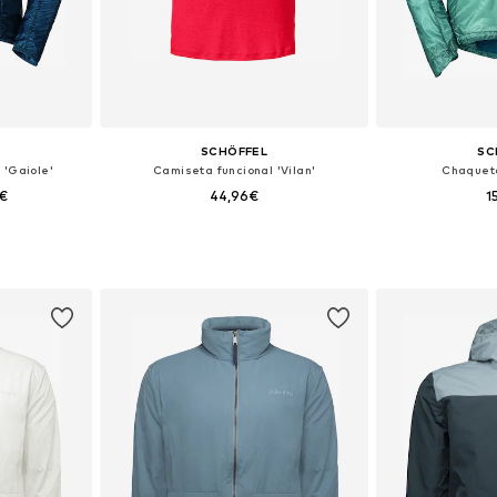
SCHÖFFEL
SC
'Gaiole'
Camiseta funcional 'Vilan'
Chaquet
6€
44,96€
1
 tallas
Tallas disponibles: XXL-XXXL
Tallas di
esta
Añadir a la cesta
Añadir