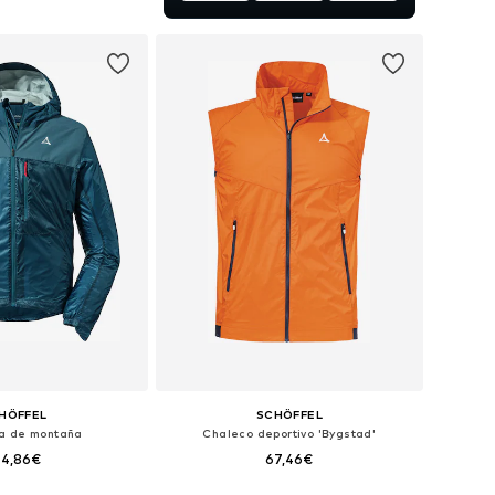
 a la cesta
HÖFFEL
SCHÖFFEL
a de montaña
Chaleco deportivo 'Bygstad'
44,86€
67,46€