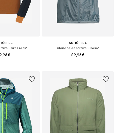
HÖFFEL
SCHÖFFEL
tivo 'Dirt Track'
Chaleco deportivo 'Brolio'
9,96€
89,96€
les: M, M-L, L-XL, XL
Disponible en muchas tallas
 a la cesta
Añadir a la cesta