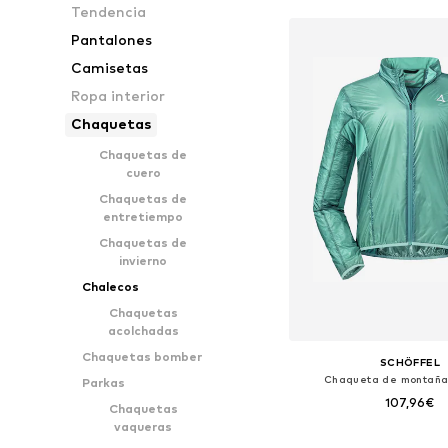
Tendencia
Pantalones
Camisetas
Ropa interior
Chaquetas
Chaquetas de
cuero
Chaquetas de
entretiempo
Chaquetas de
invierno
Chalecos
Chaquetas
acolchadas
Chaquetas bomber
SCHÖFFEL
Chaqueta de montaña 
Parkas
107,96€
Chaquetas
vaqueras
Disponible en muchas