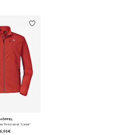
sponibles: S-M
Tallas disponibles: M
 a la cesta
Añadir a la cesta
HÖFFEL
r funcional 'Laax'
16,96€