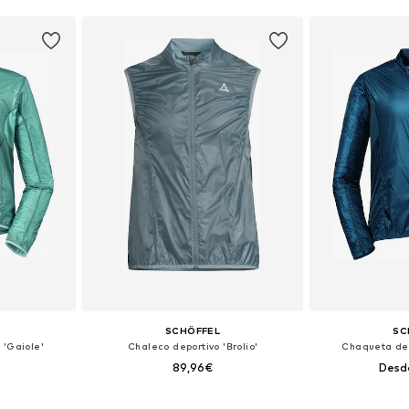
SCHÖFFEL
SC
'Gaiole'
Chaleco deportivo 'Brolio'
Chaqueta de
89,96€
Desd
 tallas
Disponible en muchas tallas
Disponible 