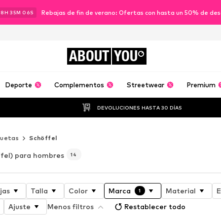
Rebajas de fin de verano: Ofertas con hasta un 50% de de
18
H
35
M
04
S
ABOUT
YOU
Deporte
Complementos
Streetwear
Premium
DEVOLUCIONES HASTA 30 DÍAS
uetas
Schöffel
fel) para hombres
14
jas
Talla
Color
Marca
Material
E
1
Ajuste
Menos filtros
Restablecer todo