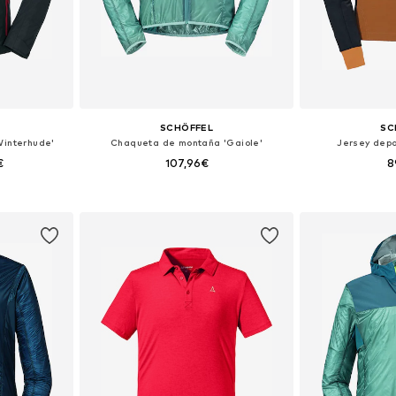
SCHÖFFEL
SC
interhude'
Chaqueta de montaña 'Gaiole'
Jersey depor
€
107,96€
8
 tallas
Disponible en muchas tallas
Tallas disponib
esta
Añadir a la cesta
Añadir