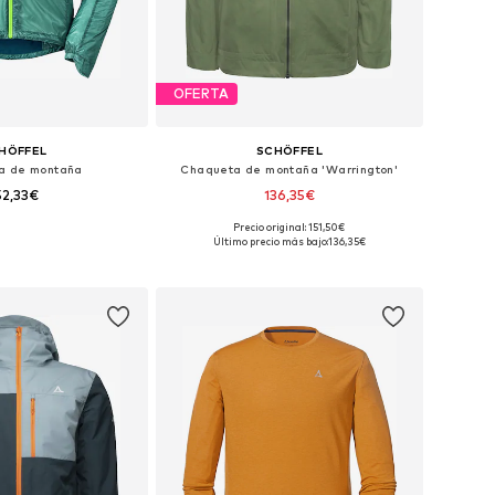
OFERTA
HÖFFEL
SCHÖFFEL
a de montaña
Chaqueta de montaña 'Warrington'
52,33€
136,35€
Precio original: 151,50€
sponibles: M-L
Tallas disponibles: M-L
Último precio más bajo:
136,35€
 a la cesta
Añadir a la cesta