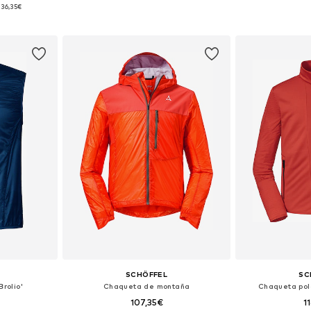
: M-L
Tallas disponibles: S, M, XL, XXXL
Tallas di
136,35€
esta
Añadir a la cesta
Añadir
SCHÖFFEL
SC
Brolio'
Chaqueta de montaña
Chaqueta pola
107,35€
1