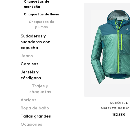
Chaquetas de
Añadir a la c
montaña
Chaquetas de lluvia
Chaquetas de
plumas
Sudaderas y
sudaderas con
capucha
Jeans
Camisas
Jerséis y
cárdigans
Trajes y
chaquetas
Abrigos
SCHÖFFEL
Ropa de baño
Chaqueta de mon
152,33€
Tallas grandes
Ocasiones
Tallas disponibles