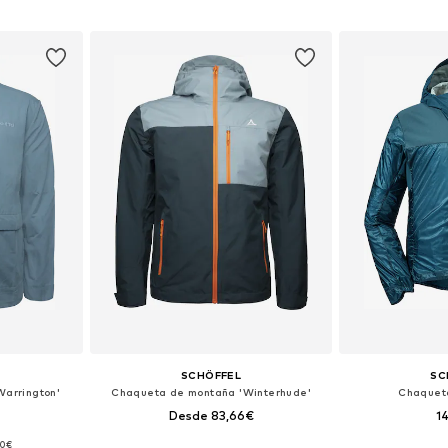
esta
Añadir a la cesta
Añadir
SCHÖFFEL
SC
arrington'
Chaqueta de montaña 'Winterhude'
Chaquet
Desde 83,66€
1
50€