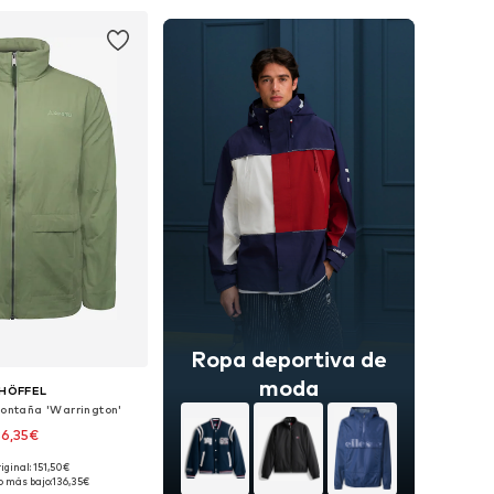
 a la cesta
Añadir a la cesta
Ropa deportiva de
moda
HÖFFEL
ontaña 'Warrington'
36,35€
iginal: 151,50€
sponibles: M-L
o más bajo:
136,35€