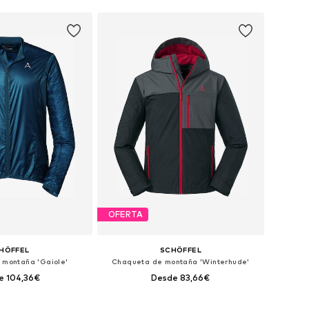
OFERTA
HÖFFEL
SCHÖFFEL
 montaña 'Gaiole'
Chaqueta de montaña 'Winterhude'
e 104,36€
Desde 83,66€
en muchas tallas
Disponible en muchas tallas