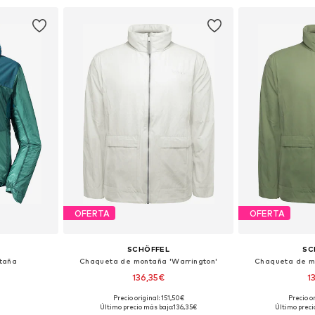
esta
Añadir a la cesta
Añadir
OFERTA
OFERTA
SCHÖFFEL
SC
taña
Chaqueta de montaña 'Warrington'
Chaqueta de m
136,35€
1
Precio original: 151,50€
Precio or
: M-L
Tallas disponibles: M-L
Tallas di
Último precio más bajo:
136,35€
Último preci