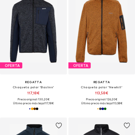
OFERTA
OFERTA
REGATTA
REGATTA
Chaqueta polar 'Baslinn'
Chaqueta polar 'Newhill'
117,18€
113,58€
Precio original: 130,20€
Precio original: 126,20€
Último precio más bajo:
117,18€
Último precio más bajo:
113,58€