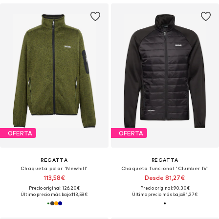
OFERTA
OFERTA
REGATTA
REGATTA
Chaqueta polar 'Newhill'
Chaqueta funcional 'Clumber IV'
113,58€
Desde 81,27€
Precio original: 126,20€
Precio original: 90,30€
Último precio más bajo:
113,58€
Último precio más bajo:
81,27€