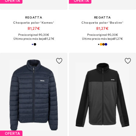
OFERTA
OFERTA
REGATTA
REGATTA
Chaqueta polar 'Kames'
Chaqueta polar 'Baslinn'
81,27€
81,27€
Precio original: 90,30€
Precio original: 90,30€
Último precio más bajo:
81,27€
Último precio más bajo:
81,27€
OFERTA