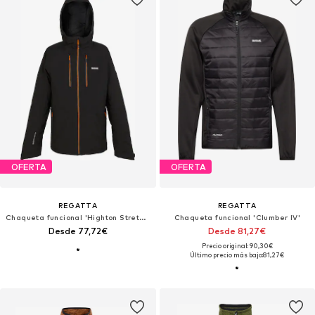
OFERTA
OFERTA
REGATTA
REGATTA
Chaqueta funcional 'Highton Stretch III'
Chaqueta funcional 'Clumber IV'
Desde 77,72€
Desde 81,27€
Precio original: 90,30€
Último precio más bajo:
81,27€