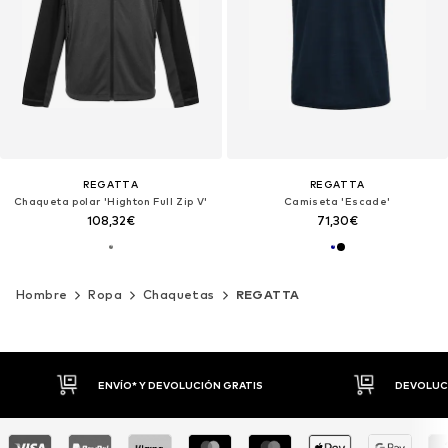
REGATTA
REGATTA
Chaqueta polar 'Highton Full Zip V'
Camiseta 'Escade'
108,32€
71,30€
Hombre
Ropa
Chaquetas
REGATTA
DEVOLUCIONES HASTA 30 DÍAS
P