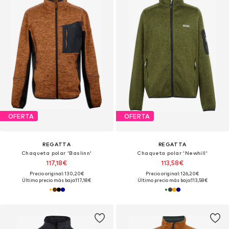
OFERTA
OFERTA
REGATTA
REGATTA
Chaqueta polar 'Baslinn'
Chaqueta polar 'Newhill'
117,18€
113,58€
Precio original: 130,20€
Precio original: 126,20€
Último precio más bajo:
117,18€
Último precio más bajo:
113,58€