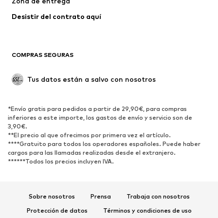
Zona de entrega
Ropa de baño
Tallas grandes
Desistir del contrato aquí 
Ocasiones
Exclusivo
Reciclado
COMPRAS SEGURAS
ZAPATOS
Tus datos están a salvo con nosotros
Nuevo
Tendencia
Botas y botines
Zapatillas de deporte
*Envío gratis para pedidos a partir de 29,90€, para compras
Zapatos bajos
Zapatos deportivos
inferiores a este importe, los gastos de envío y servicio son de
Zapatos abiertos
Exclusivo
3,90€.
**El precio al que ofrecimos por primera vez el artículo.
****Gratuito para todos los operadores españoles. Puede haber
DEPORTE
cargos para las llamadas realizadas desde el extranjero.
******Todos los precios incluyen IVA.
Ropa deportiva
Disciplinas deportivas
Zapatos deportivos
Mochilas deportivas y bolsos
Complementos deportivos
Sobre nosotros
Prensa
Trabaja con nosotros
Protección de datos
Términos y condiciones de uso
COMPLEMENTOS