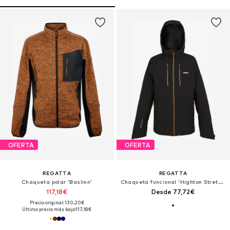
OFERTA
OFERTA
REGATTA
REGATTA
Chaqueta polar 'Baslinn'
Chaqueta funcional 'Highton Stretch III'
117,18€
Desde 77,72€
Precio original: 130,20€
Último precio más bajo:
117,18€