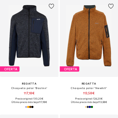
OFERTA
OFERTA
REGATTA
REGATTA
Chaqueta polar 'Baslinn'
Chaqueta polar 'Newhill'
117,18€
113,58€
Precio original: 130,20€
Precio original: 126,20€
Último precio más bajo:
117,18€
Último precio más bajo:
113,58€