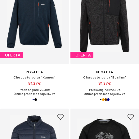
OFERTA
OFERTA
REGATTA
REGATTA
Chaqueta polar 'Kames'
Chaqueta polar 'Baslinn'
81,27€
81,27€
Precio original: 90,30€
Precio original: 90,30€
Último precio más bajo:
81,27€
Último precio más bajo:
81,27€