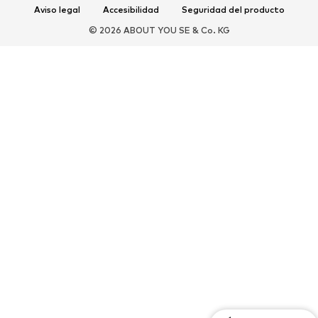
Aviso legal
Accesibilidad
Seguridad del producto
Nuevo
Gorras y gorros
© 2026 ABOUT YOU SE & Co. KG
Cinturones
Bolsos y mochilas
Relojes
Joyería
Gafas de sol
Carteras y estuches
Corbatas y accesorios
Bufandas y pañuelos
Guantes
Accesorios para el hogar
Exclusivo
Reciclado
PREMIUM
Nuevo
Camisetas
Jeans
Chaquetas y abrigos
Sudaderas y sudaderas con
Pantalones
capucha
Camisas
Ropa interior y de baño
Punto
Trajes y chaquetas