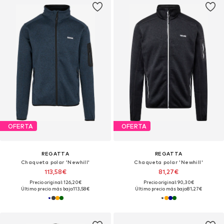
OFERTA
OFERTA
REGATTA
REGATTA
Chaqueta polar 'Newhill'
Chaqueta polar 'Newhill'
113,58€
81,27€
Precio original: 126,20€
Precio original: 90,30€
Último precio más bajo:
113,58€
Último precio más bajo:
81,27€