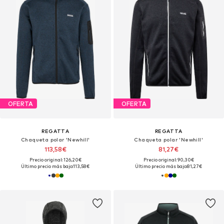
OFERTA
OFERTA
REGATTA
REGATTA
Chaqueta polar 'Newhill'
Chaqueta polar 'Newhill'
113,58€
81,27€
Precio original: 126,20€
Precio original: 90,30€
Último precio más bajo:
113,58€
Último precio más bajo:
81,27€