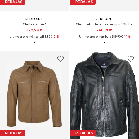
REBAJAS
REBAJAS
REDPOINT
REDPOINT
Chaleco 'Leo'
Chaqueta de entretiempo 'Globe'
148,90€
248,90€
Último precio más bajo:
189,90€
-21%
Último precio más bajo:
289,90€
-14%
REBAJAS
REBAJAS