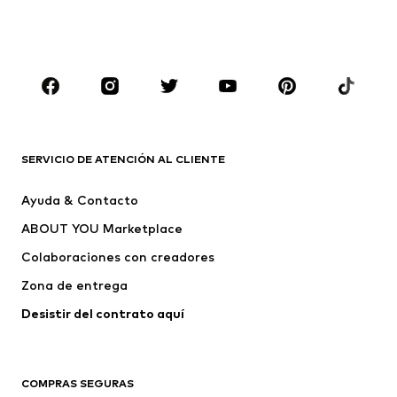
Ropa de baño
Tallas grandes
Zapatos
Deporte
Complementos
Premium
ROPA
Nuevo
Tendencia
Camisetas
Jeans
SERVICIO DE ATENCIÓN AL CLIENTE
Chaquetas
Sudaderas y sudaderas con
Ayuda & Contacto
capucha
ABOUT YOU Marketplace
Pantalones
Camisas
Ropa interior
Jerséis y cárdigans
Colaboraciones con creadores
Trajes y chaquetas
Abrigos
Zona de entrega
Ropa de baño
Tallas grandes
Desistir del contrato aquí 
Ocasiones
Exclusivo
Reciclado
COMPRAS SEGURAS