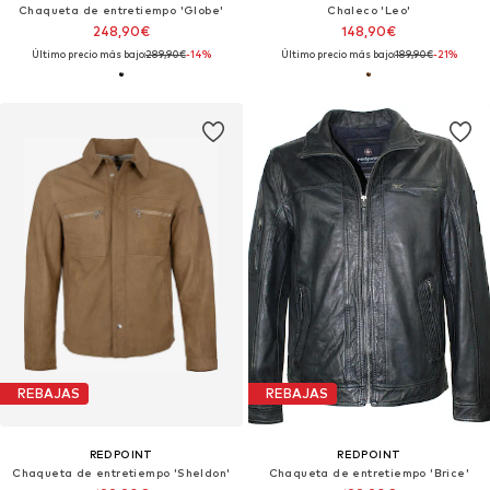
Chaqueta de entretiempo 'Globe'
Chaleco 'Leo'
248,90€
148,90€
Último precio más bajo:
289,90€
-14%
Último precio más bajo:
189,90€
-21%
REBAJAS
REBAJAS
REDPOINT
REDPOINT
Chaqueta de entretiempo 'Sheldon'
Chaqueta de entretiempo 'Brice'