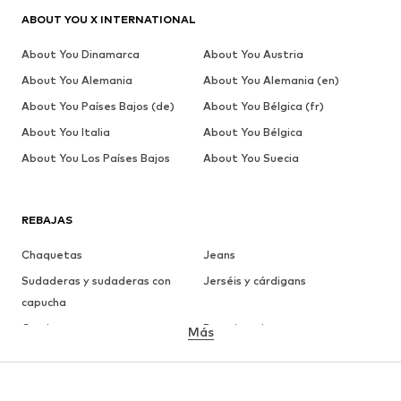
ABOUT YOU X INTERNATIONAL
About You Dinamarca
About You Austria
About You Alemania
About You Alemania (en)
About You Países Bajos (de)
About You Bélgica (fr)
About You Italia
About You Bélgica
About You Los Países Bajos
About You Suecia
REBAJAS
Chaquetas
Jeans
Sudaderas y sudaderas con
Jerséis y cárdigans
capucha
Camisetas
Ropa interior
Más
Pantalones
Camisas
Abrigos
Trajes y chaquetas