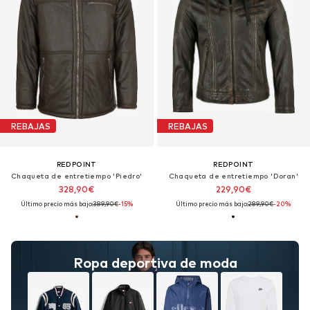
REBAJAS
REBAJAS
REDPOINT
REDPOINT
Chaqueta de entretiempo 'Piedro'
Chaqueta de entretiempo 'Doran'
328,90€
229,90€
Último precio más bajo:
389,90€
-15%
Último precio más bajo:
289,90€
-20%
Ropa deportiva de moda