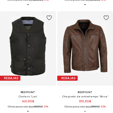
REBAJAS
REBAJAS
REDPOINT
REDPOINT
Chaleco 'Leo'
Chaqueta de entretiempo 'Brice'
149,90€
199,90€
Último precio más bajo:
189,90€
-21%
Último precio más bajo:
299,90€
-33%