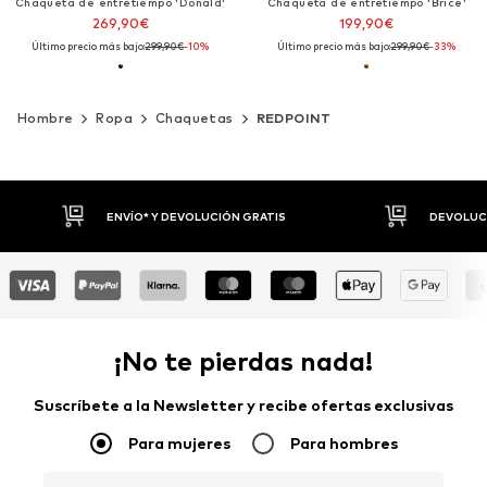
Chaqueta de entretiempo 'Donald'
Chaqueta de entretiempo 'Brice'
269,90€
199,90€
Último precio más bajo:
299,90€
-10%
Último precio más bajo:
299,90€
-33%
Hombre
Ropa
Chaquetas
REDPOINT
DEVOLUCIONES HASTA 30 DÍAS
P
¡No te pierdas nada!
Suscríbete a la Newsletter y recibe ofertas exclusivas
Para mujeres
Para hombres