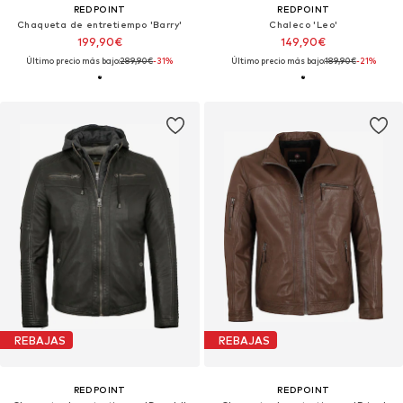
REDPOINT
REDPOINT
Chaqueta de entretiempo 'Barry'
Chaleco 'Leo'
199,90€
149,90€
Último precio más bajo:
289,90€
-31%
Último precio más bajo:
189,90€
-21%
REBAJAS
REBAJAS
REDPOINT
REDPOINT