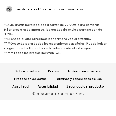
ZAPATOS
Tus datos están a salvo con nosotros
Nuevo
Tendencia
Botas y botines
Zapatillas de deporte
*Envío gratis para pedidos a partir de 29,90€, para compras
Zapatos bajos
Zapatos deportivos
inferiores a este importe, los gastos de envío y servicio son de
Zapatos abiertos
Exclusivo
3,90€.
**El precio al que ofrecimos por primera vez el artículo.
****Gratuito para todos los operadores españoles. Puede haber
DEPORTE
cargos para las llamadas realizadas desde el extranjero.
******Todos los precios incluyen IVA.
Ropa deportiva
Disciplinas deportivas
Zapatos deportivos
Mochilas deportivas y bolsos
Complementos deportivos
Sobre nosotros
Prensa
Trabaja con nosotros
Protección de datos
Términos y condiciones de uso
COMPLEMENTOS
Aviso legal
Accesibilidad
Seguridad del producto
Nuevo
Gorras y gorros
© 2026 ABOUT YOU SE & Co. KG
Cinturones
Bolsos y mochilas
Relojes
Joyería
Gafas de sol
Carteras y estuches