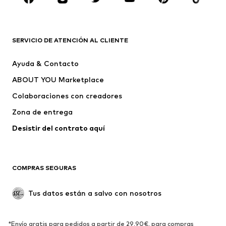
ROPA
Nuevo
Tendencia
Camisetas
Jeans
SERVICIO DE ATENCIÓN AL CLIENTE
Chaquetas
Sudaderas y sudaderas con
Ayuda & Contacto
capucha
ABOUT YOU Marketplace
Pantalones
Camisas
Ropa interior
Jerséis y cárdigans
Colaboraciones con creadores
Trajes y chaquetas
Abrigos
Zona de entrega
Ropa de baño
Tallas grandes
Desistir del contrato aquí 
Ocasiones
Exclusivo
Reciclado
COMPRAS SEGURAS
ZAPATOS
Tus datos están a salvo con nosotros
Nuevo
Tendencia
Botas y botines
Zapatillas de deporte
*Envío gratis para pedidos a partir de 29,90€, para compras
Zapatos bajos
Zapatos deportivos