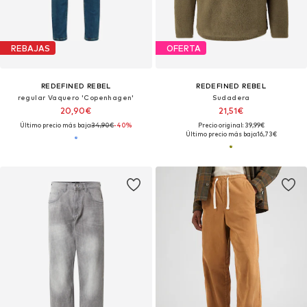
REBAJAS
OFERTA
REDEFINED REBEL
REDEFINED REBEL
regular Vaquero 'Copenhagen'
Sudadera
20,90€
21,51€
Último precio más bajo:
34,90€
-40%
Precio original: 39,99€
Último precio más bajo:
16,73€