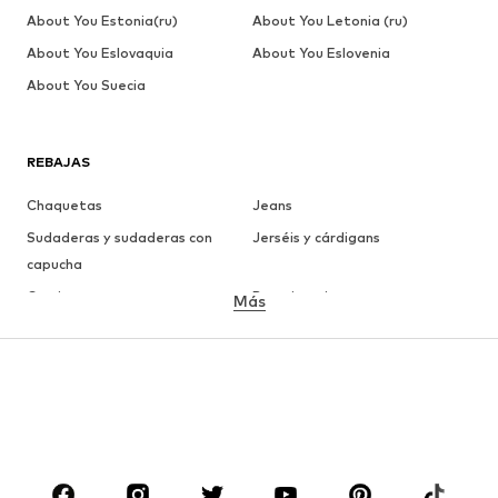
About You Estonia(ru)
About You Letonia (ru)
About You Eslovaquia
About You Eslovenia
About You Suecia
REBAJAS
Chaquetas
Jeans
Sudaderas y sudaderas con
Jerséis y cárdigans
capucha
Camisetas
Ropa interior
Más
Pantalones
Camisas
Abrigos
Trajes y chaquetas
Ropa de baño
Tallas grandes
Zapatos
Deporte
Complementos
Premium