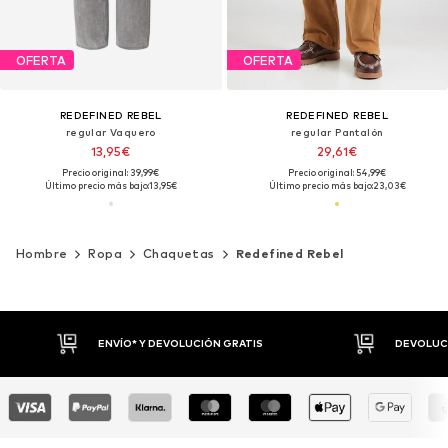
OFERTA
OFERTA
REDEFINED REBEL
REDEFINED REBEL
regular Vaquero
regular Pantalón
13,95€
29,61€
Precio original: 39,99€
Precio original: 54,99€
Último precio más bajo:
13,95€
Último precio más bajo:
23,03€
Hombre
Ropa
Chaquetas
Redefined Rebel
DEVOLUCIÓN GRATIS
DEVOLUCIONES HASTA 30 DÍAS