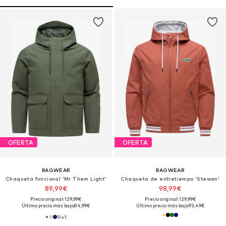
OFERTA
OFERTA
RAGWEAR
RAGWEAR
Chaqueta funcional 'Mr Them Light'
Chaqueta de entretiempo 'Stewan'
89,99€
98,99€
Precio original: 129,99€
Precio original: 129,99€
Último precio más bajo:
84,99€
Último precio más bajo:
93,49€
+
1