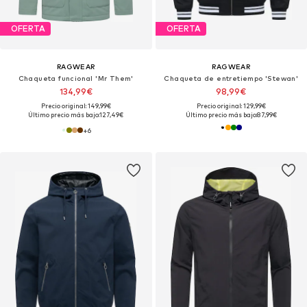
OFERTA
OFERTA
RAGWEAR
RAGWEAR
Chaqueta funcional 'Mr Them'
Chaqueta de entretiempo 'Stewan'
134,99€
98,99€
Precio original: 149,99€
Precio original: 129,99€
Último precio más bajo:
127,49€
Último precio más bajo:
87,99€
+
6