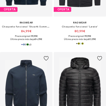
OFERTA
OFERTA
RAGWEAR
RAGWEAR
Chaqueta funcional 'Stuartt Summer Youmodo'
Chaqueta funcional 'Lewie'
84,99€
80,99€
Precio original: 99,99€
Precio original: 99,99€
Último precio más bajo:
84,99€
Último precio más bajo:
80,99€
+
3