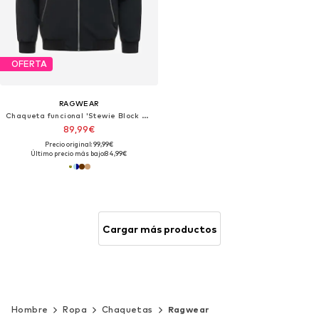
OFERTA
RAGWEAR
Chaqueta funcional 'Stewie Block Youmodo'
89,99€
Precio original: 99,99€
Último precio más bajo:
84,99€
Cargar más productos
Hombre
Ropa
Chaquetas
Ragwear