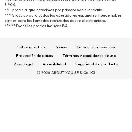
Zapatos abiertos
Exclusivo
3,90€.
**El precio al que ofrecimos por primera vez el artículo.
****Gratuito para todos los operadores españoles. Puede haber
DEPORTE
cargos para las llamadas realizadas desde el extranjero.
******Todos los precios incluyen IVA.
Ropa deportiva
Disciplinas deportivas
Zapatos deportivos
Mochilas deportivas y bolsos
Complementos deportivos
Sobre nosotros
Prensa
Trabaja con nosotros
Protección de datos
Términos y condiciones de uso
COMPLEMENTOS
Aviso legal
Accesibilidad
Seguridad del producto
Nuevo
Gorras y gorros
© 2026 ABOUT YOU SE & Co. KG
Cinturones
Bolsos y mochilas
Relojes
Joyería
Gafas de sol
Carteras y estuches
Corbatas y accesorios
Bufandas y pañuelos
Guantes
Accesorios para el hogar
Exclusivo
Reciclado