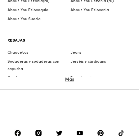
About You Estonia(ru)
About You Letonia (ru)
About You Eslovaquia
About You Eslovenia
About You Suecia
REBAJAS
Chaquetas
Jeans
Sudaderas y sudaderas con
Jerséis y cárdigans
capucha
Camisetas
Ropa interior
Más
Pantalones
Camisas
Abrigos
Trajes y chaquetas
Ropa de baño
Tallas grandes
Zapatos
Deporte
Complementos
Premium
ROPA