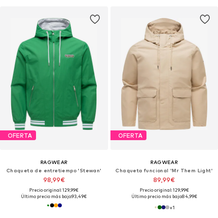
OFERTA
OFERTA
RAGWEAR
RAGWEAR
Chaqueta de entretiempo 'Stewan'
Chaqueta funcional 'Mr Them Light'
98,99€
89,99€
Precio original: 129,99€
Precio original: 129,99€
Último precio más bajo:
93,49€
Último precio más bajo:
84,99€
+
1