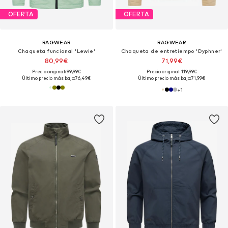
OFERTA
OFERTA
RAGWEAR
RAGWEAR
Chaqueta funcional 'Lewie'
Chaqueta de entretiempo 'Dyphner'
80,99€
71,99€
Precio original: 99,99€
Precio original: 119,99€
Último precio más bajo:
76,49€
Último precio más bajo:
71,99€
+
1