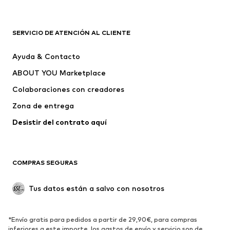
Nuevo
Tendencia
Camisetas
Jeans
SERVICIO DE ATENCIÓN AL CLIENTE
Chaquetas
Sudaderas y sudaderas con
Ayuda & Contacto
capucha
ABOUT YOU Marketplace
Pantalones
Camisas
Ropa interior
Jerséis y cárdigans
Colaboraciones con creadores
Trajes y chaquetas
Abrigos
Zona de entrega
Ropa de baño
Tallas grandes
Desistir del contrato aquí 
Ocasiones
Exclusivo
Reciclado
COMPRAS SEGURAS
ZAPATOS
Tus datos están a salvo con nosotros
Nuevo
Tendencia
Botas y botines
Zapatillas de deporte
*Envío gratis para pedidos a partir de 29,90€, para compras
Zapatos bajos
Zapatos deportivos
inferiores a este importe, los gastos de envío y servicio son de