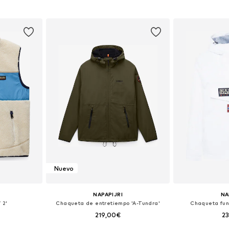
 L, XL, XXL
Tallas disponibles: S, M, L, XL, XXL
Disponible 
esta
Añadir a la cesta
Añadir
Nuevo
NAPAPIJRI
NA
 2'
Chaqueta de entretiempo 'A-Tundra'
Chaqueta func
219,00€
2