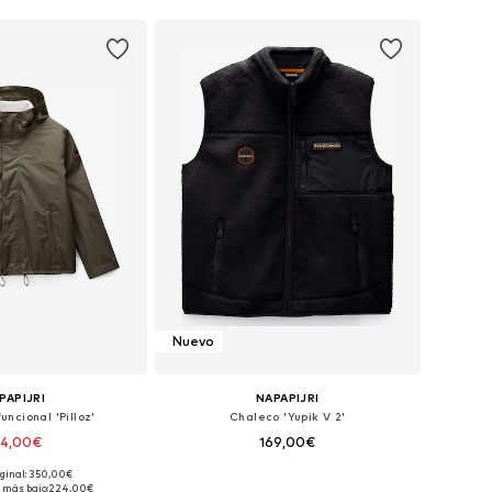
Nuevo
PAPIJRI
NAPAPIJRI
ncional 'Pilloz'
Chaleco 'Yupik V 2'
24,00€
169,00€
iginal: 350,00€
les: S, M, L, XL, XXL
Tallas disponibles: S, M, L, XL, XXL
 más bajo:
224,00€