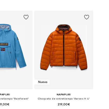
+
2
en muchas tallas
Tallas disponibles: S, M, L, XL, XXL
 a la cesta
Añadir a la cesta
Nuevo
PAPIJRI
NAPAPIJRI
retiempo 'Rainforest'
Chaqueta de entretiempo 'Aerons H 4'
59,00€
219,00€