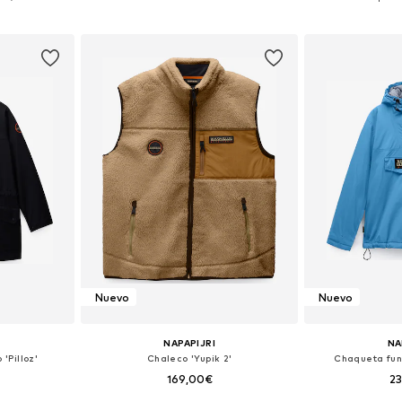
esta
Añadir a la cesta
Añadir
Nuevo
Nuevo
NAPAPIJRI
NA
'Pilloz'
Chaleco 'Yupik 2'
Chaqueta func
169,00€
2