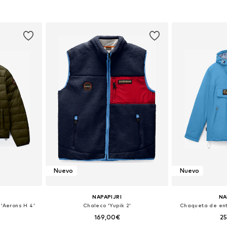
 tallas
Disponible en muchas tallas
Disponible 
esta
Añadir a la cesta
Añadir
Nuevo
Nuevo
NAPAPIJRI
NA
'Aerons H 4'
Chaleco 'Yupik 2'
Chaqueta de ent
169,00€
2