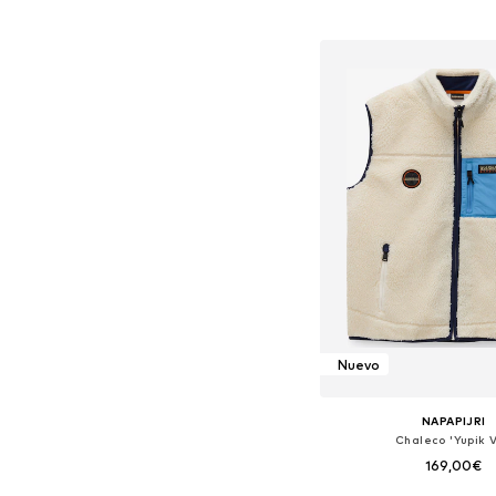
Tallas disponibles: S, M,
Añadir a la c
Nuevo
NAPAPIJRI
Chaleco 'Yupik V
169,00€