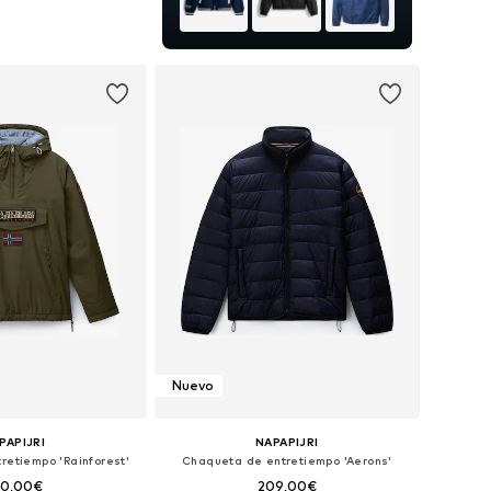
+
2
les: S, M, L, XL, XXL
 a la cesta
Nuevo
PAPIJRI
NAPAPIJRI
retiempo 'Rainforest'
Chaqueta de entretiempo 'Aerons'
60,00€
209,00€