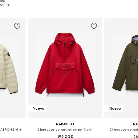
,00€
M, L, XXL
Tallas disponibles: M, L, XL, XXL
Tallas disponib
156,80€
esta
Añadir a la cesta
Añadir
Nuevo
Nuevo
NAPAPIJRI
NA
'AERONS H 4'
Chaqueta de entretiempo 'Next'
Chaqueta de ent
199,00€
2