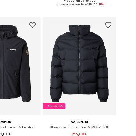
+
2
+
4
Precio original: 199,00€
les: S, M, L, XL, XXL
Tallas disponibles: S, M, L, XL, XXL
Último precio más bajo:
179,10€
-11%
 a la cesta
Añadir a la cesta
OFERTA
PAPIJRI
NAPAPIJRI
tretiempo 'A-Tundra'
Chaqueta de invierno 'A-MOLVENO'
19,00€
216,00€