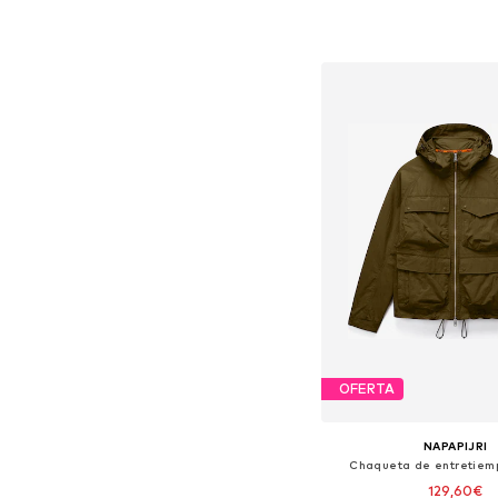
Tallas disponibles: S, M,
Añadir a la c
OFERTA
NAPAPIJRI
Chaqueta de entretiempo
129,60€