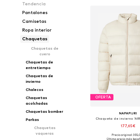
Tendencia
Pantalones
Camisetas
Ropa interior
Chaquetas
Chaquetas de
cuero
Chaquetas de
entretiempo
Chaquetas de
invierno
Chalecos
OFERTA
Chaquetas
acolchadas
Chaquetas bomber
NAPAPIJRI
Chaqueta de invierno 'A
Parkas
177,65€
Chaquetas
vaqueras
Precio original: 355
Tallas disponibles: S, 
Último precio más bajo: