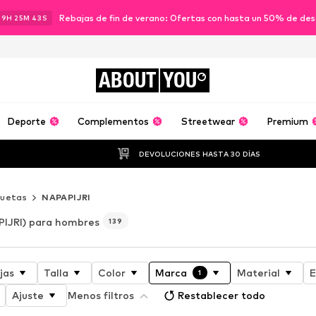
Rebajas de fin de verano: Ofertas con hasta un 50% de de
19
H
25
M
42
S
ABOUT
YOU
Deporte
Complementos
Streetwear
Premium
DEVOLUCIONES HASTA 30 DÍAS
uetas
NAPAPIJRI
IJRI) para hombres
139
jas
Talla
Color
Marca
Material
E
1
Ajuste
Menos filtros
Restablecer todo