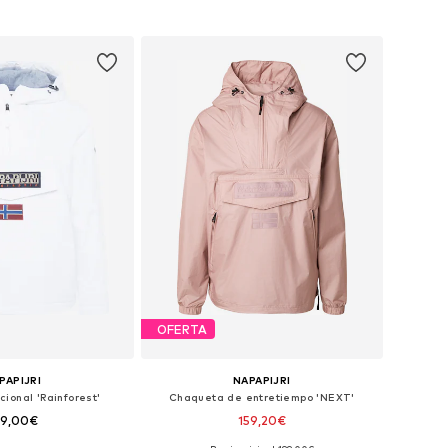
+
2
en muchas tallas
Tallas disponibles: S, M, L, XL, XXL
 a la cesta
Añadir a la cesta
OFERTA
PAPIJRI
NAPAPIJRI
ional 'Rainforest'
Chaqueta de entretiempo 'NEXT'
39,00€
159,20€