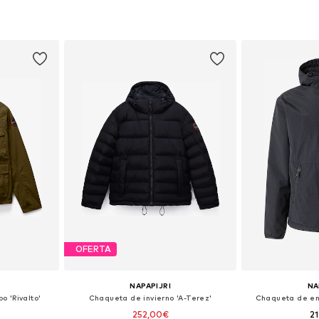
 L, XL, XXL
Disponible en muchas tallas
Tallas disponib
esta
Añadir a la cesta
Añadir
OFERTA
NAPAPIJRI
NA
 'Rivalto'
Chaqueta de invierno 'A-Terez'
Chaqueta de en
252,00€
2