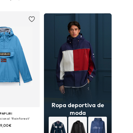
 a la cesta
Añadir a la cesta
Ropa deportiva de
moda
PAPIJRI
ional 'Rainforest'
39,00€