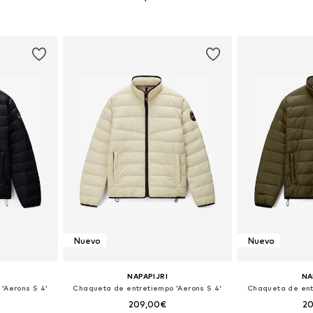
+
4
 L, XL, XXL
Disponible en muchas tallas
Disponible 
esta
Añadir a la cesta
Añadir
Nuevo
Nuevo
NAPAPIJRI
NA
'Aerons S 4'
Chaqueta de entretiempo 'Aerons S 4'
Chaqueta de ent
209,00€
2