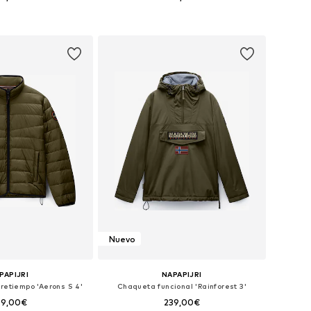
+
2
en muchas tallas
Disponible en muchas tallas
 a la cesta
Añadir a la cesta
Nuevo
PAPIJRI
NAPAPIJRI
retiempo 'Aerons S 4'
Chaqueta funcional 'Rainforest 3'
09,00€
239,00€