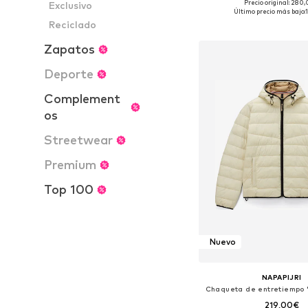
Precio original: 280
Exclusivo
Tallas disponibles: S, 
Último precio más bajo:
Reciclado
Añadir a la c
Zapatos
Deporte
Complement
os
Streetwear
Premium
Top 100
Nuevo
NAPAPIJRI
Chaqueta de entretiempo 
219,00€