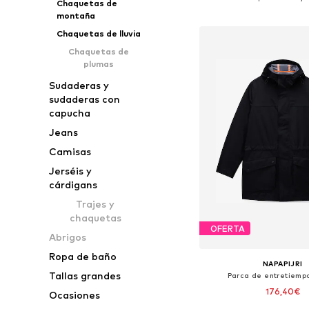
Chaquetas de
Añadir a la c
montaña
Chaquetas de lluvia
Chaquetas de
plumas
Sudaderas y
sudaderas con
capucha
Jeans
Camisas
Jerséis y
cárdigans
Trajes y
chaquetas
OFERTA
Abrigos
Ropa de baño
NAPAPIJRI
Tallas grandes
Parca de entretiempo 
176,40€
Ocasiones