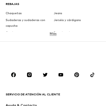
REBAJAS
Chaquetas
Jeans
Sudaderas y sudaderas con
Jerséis y cárdigans
capucha
Camisetas
Ropa interior
Más
Pantalones
Camisas
Abrigos
Trajes y chaquetas
Ropa de baño
Tallas grandes
Zapatos
Deporte
Complementos
Premium
ROPA
Nuevo
Tendencia
Camisetas
Jeans
SERVICIO DE ATENCIÓN AL CLIENTE
Chaquetas
Sudaderas y sudaderas con
Ayuda & Contacto