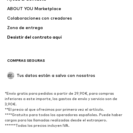
capucha
ABOUT YOU Marketplace
Pantalones
Camisas
Ropa interior
Jerséis y cárdigans
Colaboraciones con creadores
Trajes y chaquetas
Abrigos
Zona de entrega
Ropa de baño
Tallas grandes
Desistir del contrato aquí 
Ocasiones
Exclusivo
Reciclado
COMPRAS SEGURAS
ZAPATOS
Tus datos están a salvo con nosotros
Nuevo
Tendencia
Botas y botines
Zapatillas de deporte
*Envío gratis para pedidos a partir de 29,90€, para compras
Zapatos bajos
Zapatos deportivos
inferiores a este importe, los gastos de envío y servicio son de
Zapatos abiertos
Exclusivo
3,90€.
**El precio al que ofrecimos por primera vez el artículo.
****Gratuito para todos los operadores españoles. Puede haber
DEPORTE
cargos para las llamadas realizadas desde el extranjero.
******Todos los precios incluyen IVA.
Ropa deportiva
Disciplinas deportivas