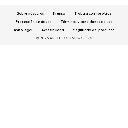
Zapatos deportivos
Mochilas deportivas y bolsos
Complementos deportivos
Sobre nosotros
Prensa
Trabaja con nosotros
Protección de datos
Términos y condiciones de uso
COMPLEMENTOS
Aviso legal
Accesibilidad
Seguridad del producto
Nuevo
Gorras y gorros
© 2026 ABOUT YOU SE & Co. KG
Cinturones
Bolsos y mochilas
Relojes
Joyería
Gafas de sol
Carteras y estuches
Corbatas y accesorios
Bufandas y pañuelos
Guantes
Accesorios para el hogar
Exclusivo
Reciclado
PREMIUM
Nuevo
Camisetas
Jeans
Chaquetas y abrigos
Sudaderas y sudaderas con
Pantalones