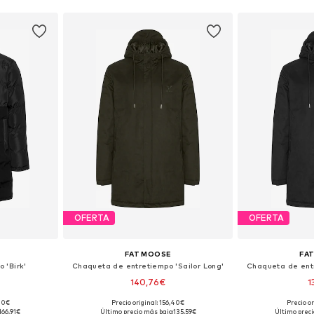
OFERTA
OFERTA
FAT MOOSE
FA
 'Birk'
Chaqueta de entretiempo 'Sailor Long'
Chaqueta de entr
140,76€
1
,00€
Precio original: 156,40€
Precio or
 XL, XXL, XXXL
Tallas disponibles: S, M, L, XL, XXL, XXXL
Tallas disponibles
166,91€
Último precio más bajo:
135,59€
Último preci