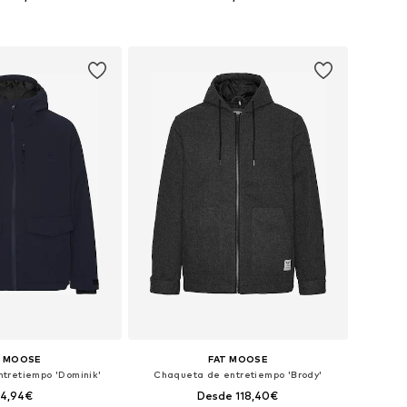
: S, M, L, XL, XXL, XXXL
Tallas disponibles: S, M, L, XL, XXL, XXXL
 a la cesta
Añadir a la cesta
T MOOSE
FAT MOOSE
tretiempo 'Dominik'
Chaqueta de entretiempo 'Brody'
54,94€
Desde 118,40€