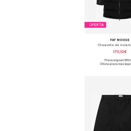
OFERTA
FAT MOOSE
Chaqueta de invierno
170,10€
Precio original: 189
Tallas disponibles: S, M, L,
Último precio más bajo:
Añadir a la c