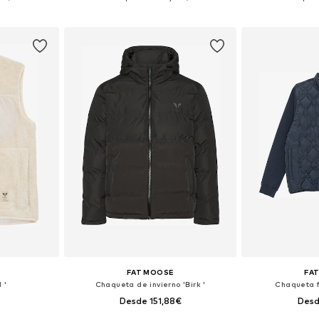
esta
Añadir a la cesta
Añadir
FAT MOOSE
FA
 '
Chaqueta de invierno 'Birk '
Chaqueta f
Desde 151,88€
Desd