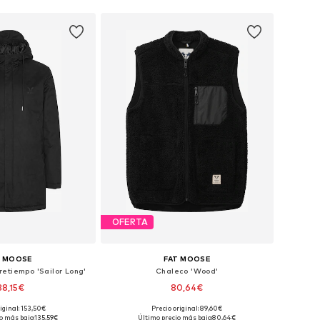
OFERTA
T MOOSE
FAT MOOSE
etiempo 'Sailor Long'
Chaleco 'Wood'
38,15€
80,64€
iginal: 153,50€
Precio original: 89,60€
: S, M, L, XL, XXL, XXXL
Tallas disponibles: S, M, L, XL, XXL
o más bajo:
135,59€
Último precio más bajo:
80,64€