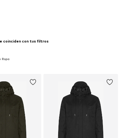
: S, M, L, XL, XXL, XXXL
Tallas disponibles: S
 a la cesta
Añadir a la cesta
 coinciden con tus filtros
e Ropa