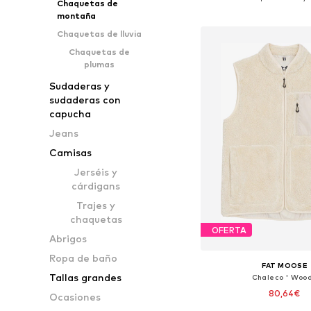
Chaquetas de
Añadir a la c
montaña
Chaquetas de lluvia
Chaquetas de
plumas
Sudaderas y
sudaderas con
capucha
Jeans
Camisas
Jerséis y
cárdigans
Trajes y
chaquetas
OFERTA
Abrigos
Ropa de baño
FAT MOOSE
Tallas grandes
Chaleco ' Wood
80,64€
Ocasiones