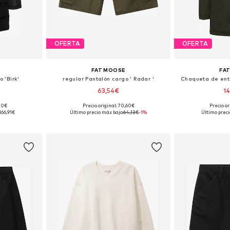
OFERTA
OFERTA
FAT MOOSE
FA
 'Birk'
regular Pantalón cargo ' Radar '
Chaqueta de entr
63,54€
1
,00€
Precio original: 70,60€
Precio or
 XL, XXL, XXXL
Disponible en muchas tallas
Tallas disponibles
166,91€
Último precio más bajo:
64,13€
-1%
Último preci
esta
Añadir a la cesta
Añadir