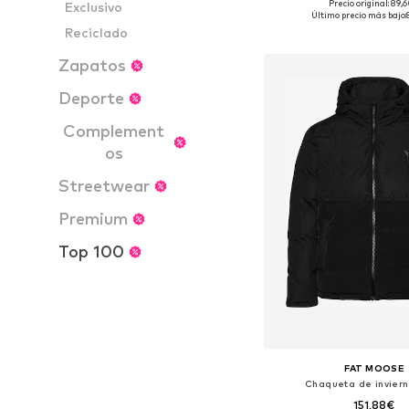
Precio original: 89,
Exclusivo
Tallas disponibles: S, M, L,
Último precio más bajo:
Reciclado
Añadir a la c
Zapatos
Deporte
Complement
os
Streetwear
Premium
Top 100
FAT MOOSE
Chaqueta de invierno
151,88€