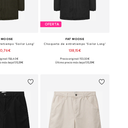
OFERTA
T MOOSE
FAT MOOSE
etiempo 'Sailor Long'
Chaqueta de entretiempo 'Sailor Long'
40,76€
138,15€
iginal: 156,40€
Precio original: 153,50€
: S, M, L, XL, XXL, XXXL
Tallas disponibles: S, M, L, XL, XXL, XXXL
o más bajo:
135,59€
Último precio más bajo:
135,59€
 a la cesta
Añadir a la cesta