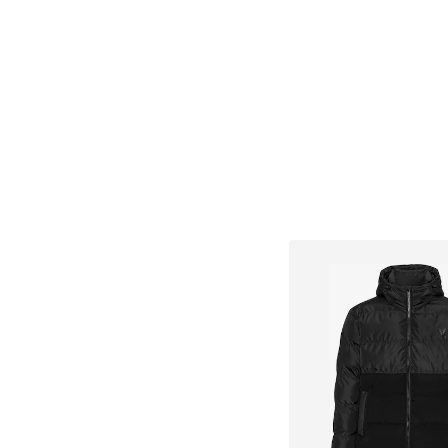
Tallas disponibles: S, M, L,
Añadir a la c