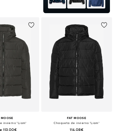
: S, M, L, XL, XXL, XXXL
 a la cesta
T MOOSE
FAT MOOSE
 invierno 'Liam'
Chaqueta de invierno 'Liam'
e 113,00€
114,08€