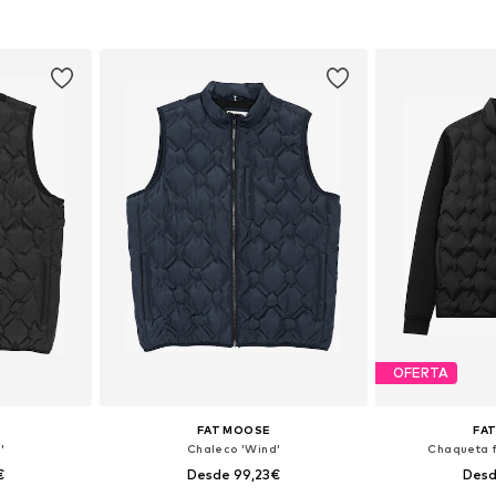
 XL, XXL, XXXL
Tallas disponibles: S, M, L, XL, XXL, XXXL
Tallas disponibles
esta
Añadir a la cesta
Añadir
OFERTA
FAT MOOSE
FA
'
Chaleco 'Wind'
Chaqueta f
€
Desde 99,23€
Desd