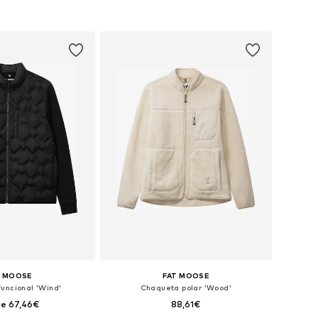
: S, M, L, XL, XXL, XXXL
Tallas disponibles: S, M, L, XL, XXL, XXXL
 a la cesta
Añadir a la cesta
T MOOSE
FAT MOOSE
uncional 'Wind'
Chaqueta polar 'Wood'
e 67,46€
88,61€