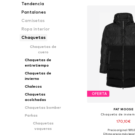
Tendencia
Pantalones
Camisetas
Ropa interior
Chaquetas
Chaquetas de
cuero
Chaquetas de
entretiempo
Chaquetas de
invierno
Chalecos
OFERTA
Chaquetas
acolchadas
Chaquetas bomber
FAT MOOSE
Chaqueta de invierno
Parkas
170,10€
Chaquetas
vaqueras
Precio original: 189
Tallas disponibles: S, M, L,
Último precio más bajo: