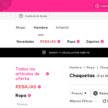
03
D
Contacto & Ayuda
Mujer
Hombre
Infantil
Novedades
REBAJAS
Ropa
Zapatos
ENVÍO* Y DEVOLUCIÓN GRATIS
Hombre
Ropa
Chaq
Todos los
artículos de
Chaquetas
(Fat 
oferta
REBAJAS
Precio
Reba
Ropa
Menos filtros
Nuevo