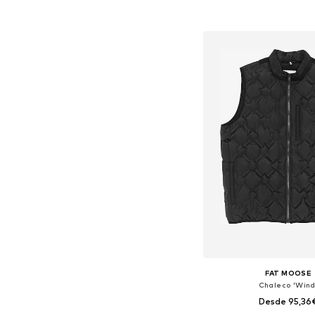
Tallas disponibles: S, M, L,
Añadir a la c
FAT MOOSE
Chaleco 'Wind
Desde 95,36