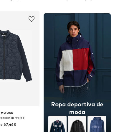
 a la cesta
Añadir a la cesta
Ropa deportiva de
moda
T MOOSE
uncional 'Wind'
e 67,46€