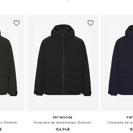
 XL, XXL, XXXL
Tallas disponibles: S, M, L, XL, XXL, XXXL
Tallas disponibles
esta
Añadir a la cesta
Añadir
FAT MOOSE
FA
o 'Dominik'
Chaqueta de entretiempo 'Dominik'
Chaqueta de en
€
154,94€
1