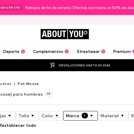
Rebajas de fin de verano: Ofertas con hasta un 50% de de
08
H
49
M
58
S
ABOUT
YOU
Deporte
Complementos
Streetwear
Premium
DEVOLUCIONES HASTA 30 DÍAS
uetas
Fat Moose
Moose) para hombres
19
jas
Talla
Color
Marca
Material
E
1
Restablecer todo