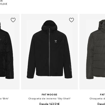
60€
 XL, XXL, XXXL
Tallas disponibles: S, M, L, XL, XXL, XXXL
Tallas disponibles
80,64€
esta
Añadir a la cesta
Añadir
FAT MOOSE
FA
 'Birk'
Chaqueta de invierno 'Sky Shell'
Chaqueta de
Desde 143,51€
Desd