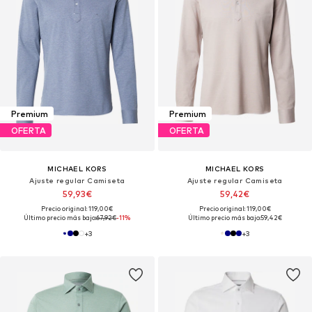
Premium
Premium
OFERTA
OFERTA
MICHAEL KORS
MICHAEL KORS
Ajuste regular Camiseta
Ajuste regular Camiseta
59,93€
59,42€
Precio original: 119,00€
Precio original: 119,00€
Último precio más bajo:
67,92€
-11%
Último precio más bajo:
59,42€
+
3
+
3