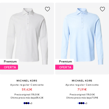
Premium
Premium
OFERTA
OFERTA
MICHAEL KORS
MICHAEL KORS
Ajuste regular Camiseta
Ajuste regular Camiseta
59,42€
71,91€
Precio original: 119,00€
Precio original: 119,00€
Último precio más bajo:
59,42€
Último precio más bajo:
71,91€
+
3
+
3