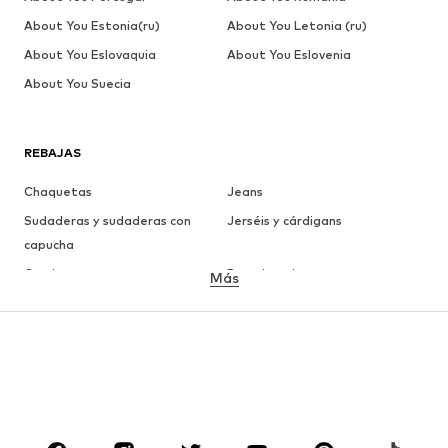
About You Estonia(ru)
About You Letonia (ru)
About You Eslovaquia
About You Eslovenia
About You Suecia
REBAJAS
Chaquetas
Jeans
Sudaderas y sudaderas con
Jerséis y cárdigans
capucha
Camisetas
Ropa interior
Más
Pantalones
Camisas
Abrigos
Trajes y chaquetas
Ropa de baño
Tallas grandes
Zapatos
Deporte
Complementos
Premium