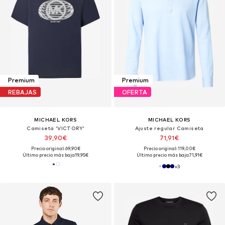
Premium
Premium
REBAJAS
OFERTA
MICHAEL KORS
MICHAEL KORS
Camiseta 'VICTORY'
Ajuste regular Camiseta
39,90€
71,91€
Precio original: 69,90€
Precio original: 119,00€
Último precio más bajo:
19,95€
Último precio más bajo:
71,91€
+
3