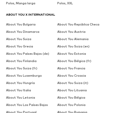
Polos, Manga larga
Polos, XXL
ABOUT YOU X INTERNATIONAL
About You Bulgaria
About You República Checa
About You Dinamarca
About You Austria
About You Suiza
About You Alemania
About You Grecia
About You Suiza (en)
About You Países Bajos (de)
About You Estonia
About You Finlandia
About You Bélgica (fr)
About You Suiza (fr)
About You Francia
About You Luxemburgo
About You Croacia
About You Hungría
About You Suiza (it)
About You Italia
About You Lituania
About You Letonia
About You Bélgica
About You Los Países Bajos
About You Polonia
About You Portugal
About You Rumania