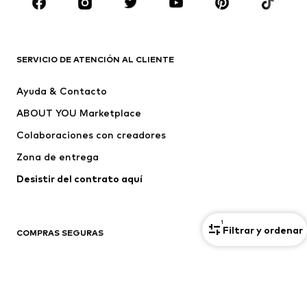
ROPA
Nuevo
Tendencia
Camisetas
Jeans
SERVICIO DE ATENCIÓN AL CLIENTE
Chaquetas
Sudaderas y sudaderas con
Ayuda & Contacto
capucha
ABOUT YOU Marketplace
Pantalones
Camisas
Ropa interior
Jerséis y cárdigans
Colaboraciones con creadores
Trajes y chaquetas
Abrigos
Zona de entrega
Ropa de baño
Tallas grandes
Desistir del contrato aquí 
Ocasiones
Exclusivo
Reciclado
1
Filtrar y ordenar
COMPRAS SEGURAS
ZAPATOS
Tus datos están a salvo con nosotros
Nuevo
Tendencia
Botas y botines
Zapatillas de deporte