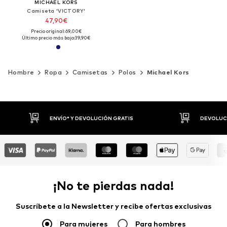
MICHAEL KORS
Camiseta 'VICTORY'
47,90€
Precio original: 69,00€
Último precio más bajo:
39,90€
Hombre
Ropa
Camisetas
Polos
Michael Kors
DEVOLUCIONES HASTA 30 DÍAS
P
¡No te pierdas nada!
Suscríbete a la Newsletter y recibe ofertas exclusivas
Para mujeres
Para hombres