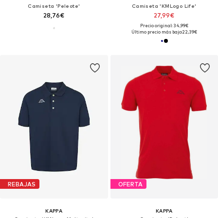
Camiseta 'Peleote'
Camiseta 'KMLogo Life'
28,76€
27,99€
Precio original: 34,99€
Último precio más bajo:
22,39€
REBAJAS
OFERTA
KAPPA
KAPPA