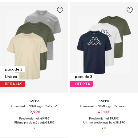
pack de 3
Unisex
pack de 3
REBAJAS
OFERTA
KAPPA
KAPPA
Camiseta 'KMLogo Cafers'
Camiseta 'KMLogo Cromen'
39,99€
43,19€
Precio original: 49,99€
Precio original: 59,99€
Último precio más bajo:
31,99€
Último precio más bajo:
38,39€