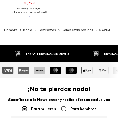
28,79€
Precio original: 39,99€
Último precio más bajo:
25,59€
Hombre
Ropa
Camisetas
Camisetas básicas
KAPPA
DEVOLUCIONES HASTA 30 DÍAS
P
¡No te pierdas nada!
Suscríbete a la Newsletter y recibe ofertas exclusivas
Para mujeres
Para hombres