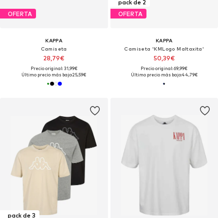
pack de 2
OFERTA
OFERTA
KAPPA
KAPPA
Camiseta
Camiseta 'KMLogo Maltaxita'
28,79€
50,39€
Precio original: 31,99€
Precio original: 69,99€
Último precio más bajo:
25,59€
Último precio más bajo:
44,79€
pack de 3