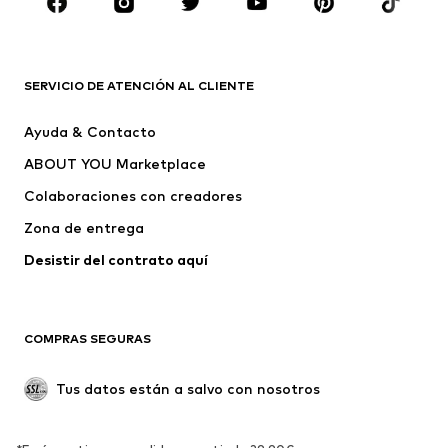
ROPA
Nuevo
Tendencia
Camisetas
Jeans
SERVICIO DE ATENCIÓN AL CLIENTE
Chaquetas
Sudaderas y sudaderas con
Ayuda & Contacto
capucha
ABOUT YOU Marketplace
Pantalones
Camisas
Ropa interior
Jerséis y cárdigans
Colaboraciones con creadores
Trajes y chaquetas
Abrigos
Zona de entrega
Ropa de baño
Tallas grandes
Desistir del contrato aquí 
Ocasiones
Exclusivo
Reciclado
COMPRAS SEGURAS
ZAPATOS
Tus datos están a salvo con nosotros
Nuevo
Tendencia
Botas y botines
Zapatillas de deporte