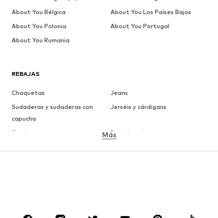
About You Bélgica
About You Los Países Bajos
About You Polonia
About You Portugal
About You Rumania
REBAJAS
Chaquetas
Jeans
Sudaderas y sudaderas con
Jerséis y cárdigans
capucha
Camisetas
Ropa interior
Más
Pantalones
Camisas
Abrigos
Trajes y chaquetas
Ropa de baño
Tallas grandes
Zapatos
Deporte
Complementos
Premium