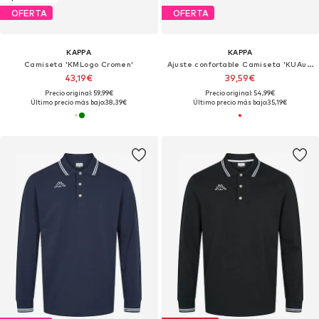
OFERTA
OFERTA
KAPPA
KAPPA
Camiseta 'KMLogo Cromen'
Ajuste confortable Camiseta 'KUAuthentic Sauren'
43,19€
39,59€
Precio original: 59,99€
Precio original: 54,99€
Último precio más bajo:
38,39€
Último precio más bajo:
35,19€