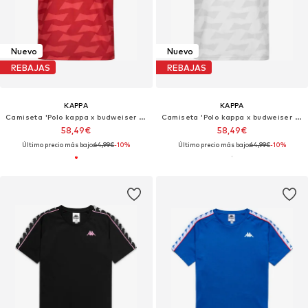
Nuevo
Nuevo
REBAJAS
REBAJAS
KAPPA
KAPPA
Camiseta 'Polo kappa x budweiser rojo mikail retro shirt'
Camiseta 'Polo kappa x budweiser blanco markus retro shirt'
58,49€
58,49€
Último precio más bajo:
64,99€
-10%
Último precio más bajo:
64,99€
-10%