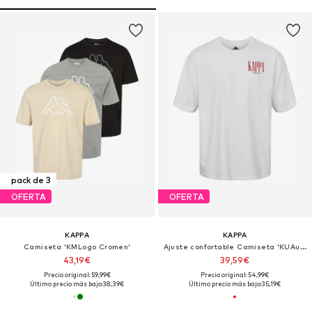
pack de 3
OFERTA
OFERTA
KAPPA
KAPPA
Camiseta 'KMLogo Cromen'
Ajuste confortable Camiseta 'KUAuthentic Sauren'
43,19€
39,59€
Precio original: 59,99€
Precio original: 54,99€
Último precio más bajo:
38,39€
Último precio más bajo:
35,19€