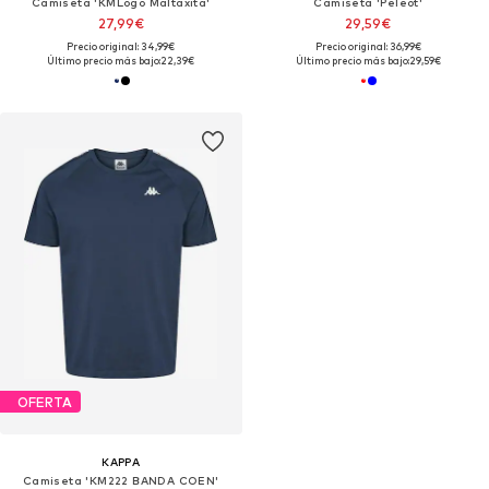
Camiseta 'KMLogo Maltaxita'
Camiseta 'Peleot'
27,99€
29,59€
Precio original: 34,99€
Precio original: 36,99€
Último precio más bajo:
22,39€
Último precio más bajo:
29,59€
OFERTA
KAPPA
Camiseta 'KM222 BANDA COEN'