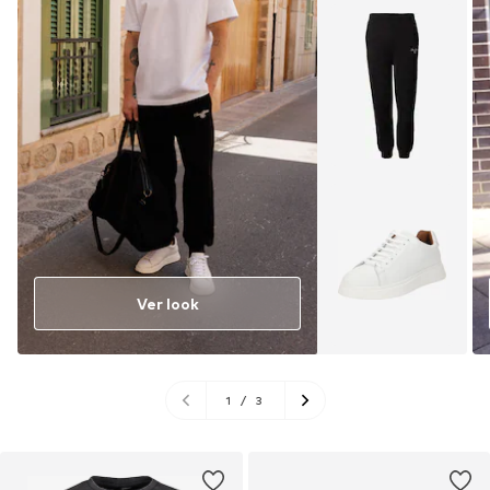
Ver look
1
/
3