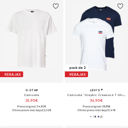
pack de 2
REBAJAS
REBAJAS
G-STAR
LEVI'S ®
Camiseta
Camiseta 'Graphic Crewneck T-Shirt - 2 Pack'
25,90€
34,90€
Precio original: 34,90€
Precio original: 39,95€
Último precio más bajo:
22,02€
Último precio más bajo:
31,41€
+
3