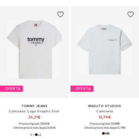
OFERTA
OFERTA
TOMMY JEANS
IRASUTO STUDIOS
Camiseta 'Logo Graphic Slim'
Camiseta
24,21€
13,79€
Precio original: 29,90€
Precio original: 35,99€
Último precio más bajo:
23,90€
Último precio más bajo:
13,79€
+
2