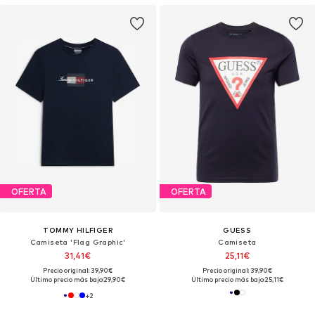
OFERTA
OFERTA
TOMMY HILFIGER
GUESS
Camiseta 'Flag Graphic'
Camiseta
31,41€
25,11€
Precio original: 39,90€
Precio original: 39,90€
Último precio más bajo:
29,90€
Último precio más bajo:
25,11€
+
2