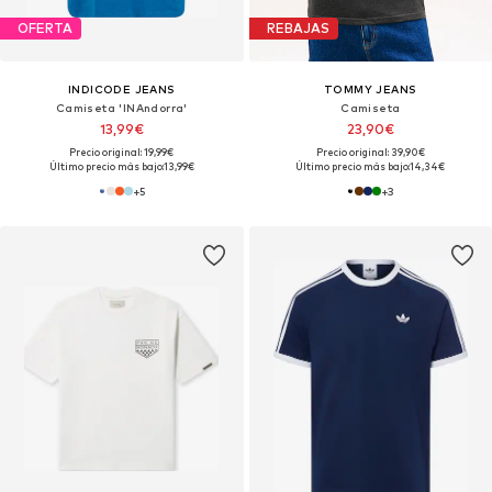
OFERTA
REBAJAS
INDICODE JEANS
TOMMY JEANS
Camiseta 'INAndorra'
Camiseta
13,99€
23,90€
Precio original: 19,99€
Precio original: 39,90€
Último precio más bajo:
13,99€
Último precio más bajo:
14,34€
+
5
+
3