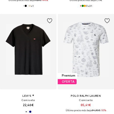
Último precio más bajo:
11,61€
-44%
Último precio más bajo:
7,79€
+
1
+
31
Premium
OFERTA
LEVI'S ®
POLO RALPH LAUREN
Camiseta
Camiseta
22,46€
85,41€
Último precio más bajo:
94,90€
-10%