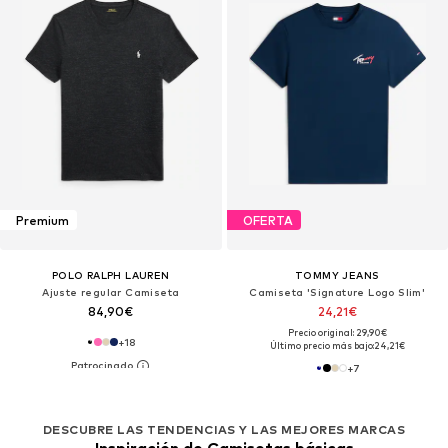
Premium
OFERTA
POLO RALPH LAUREN
TOMMY JEANS
Ajuste regular Camiseta
Camiseta 'Signature Logo Slim'
84,90€
24,21€
Precio original: 29,90€
+
18
Último precio más bajo:
24,21€
+
7
DESCUBRE LAS TENDENCIAS Y LAS MEJORES MARCAS