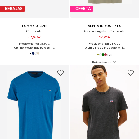
REBAJAS
OFERTA
TOMMY JEANS
ALPHA INDUSTRIES
Camiseta
Ajuste regular Camiseta
27,90€
17,91€
Precio original: 39,90€
Precio original: 23,00€
Último precio más bajo:
25,11€
Último precio más bajo:
16,11€
+
28