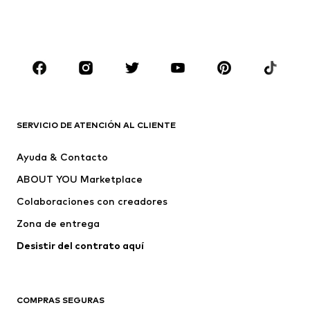
Ropa de baño
Tallas grandes
Zapatos
Deporte
Complementos
Premium
ROPA
Nuevo
Tendencia
Camisetas
Jeans
SERVICIO DE ATENCIÓN AL CLIENTE
Chaquetas
Sudaderas y sudaderas con
Ayuda & Contacto
capucha
ABOUT YOU Marketplace
Pantalones
Camisas
Ropa interior
Jerséis y cárdigans
Colaboraciones con creadores
Trajes y chaquetas
Abrigos
Zona de entrega
Ropa de baño
Tallas grandes
Desistir del contrato aquí 
Ocasiones
Exclusivo
Reciclado
COMPRAS SEGURAS