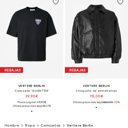
REBAJAS
REBAJAS
VERTERE BERLIN
VERTERE BERLIN
Camiseta 'QUANTRA'
Chaqueta de entretiempo
39,90€
115,00€
Precio original: 49,90€
Último precio más bajo:
169,00€
-32%
Último precio más bajo:
38,17€
Hombre
Ropa
Camisetas
Vertere Berlin