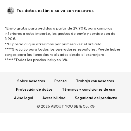
ZAPATOS
Tus datos están a salvo con nosotros
Nuevo
Tendencia
Botas y botines
Zapatillas de deporte
*Envío gratis para pedidos a partir de 29,90€, para compras
Zapatos bajos
Zapatos deportivos
inferiores a este importe, los gastos de envío y servicio son de
Zapatos abiertos
Exclusivo
3,90€.
**El precio al que ofrecimos por primera vez el artículo.
****Gratuito para todos los operadores españoles. Puede haber
DEPORTE
cargos para las llamadas realizadas desde el extranjero.
******Todos los precios incluyen IVA.
Ropa deportiva
Disciplinas deportivas
Zapatos deportivos
Mochilas deportivas y bolsos
Complementos deportivos
Sobre nosotros
Prensa
Trabaja con nosotros
Protección de datos
Términos y condiciones de uso
COMPLEMENTOS
Aviso legal
Accesibilidad
Seguridad del producto
Nuevo
Gorras y gorros
© 2026 ABOUT YOU SE & Co. KG
Cinturones
Bolsos y mochilas
Relojes
Joyería
Gafas de sol
Carteras y estuches