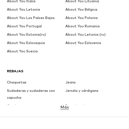
About You Italia
About You Lituania
About You Letonia
About You Bélgica
About You Los Países Bajos
About You Polonia
About You Portugal
About You Rumania
About You Estonia(ru)
About You Letonia (ru)
About You Eslovaquia
About You Eslovenia
About You Suecia
REBAJAS
Chaquetas
Jeans
Sudaderas y sudaderas con
Jerséis y cárdigans
capucha
Camisetas
Ropa interior
Más
Pantalones
Camisas
Abrigos
Trajes y chaquetas