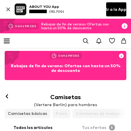
ABOUT YOU App
Ir a la App
(152.700)
Rebajas de fin de verano: Ofertas con
06
H
49
M
57
S
hasta un 50% de descuento
06
H
49
M
57
S
Rebajas de fin de verano: Ofertas con hasta un 50%
de descuento
Camisetas
(Vertere Berlin) para hombres
Camisetas básicas
Polos
Camisetas de manga larg
Todos los artículos
Tus ofertas
5