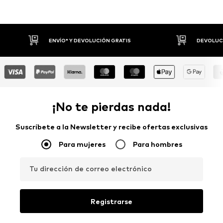
DEVOLUCIONES HASTA 30 DÍAS
P
¡No te pierdas nada!
Suscríbete a la Newsletter y recibe ofertas exclusivas
Para mujeres
Para hombres
Tu dirección de correo electrónico
Registrarse