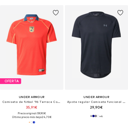
OFERTA
UNDER ARMOUR
UNDER ARMOUR
Camiseta de fútbol '96 Terrace Country'
Ajuste regular Camiseta funcional 'Tech 2.0'
35,91€
29,90€
Precio original: 59,90€
+
4
Último precio más bajo:
24,70€