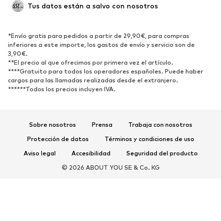
Tus datos están a salvo con nosotros
Nuevo
Tendencia
Botas y botines
Zapatillas de deporte
*Envío gratis para pedidos a partir de 29,90€, para compras
Zapatos bajos
Zapatos deportivos
inferiores a este importe, los gastos de envío y servicio son de
Zapatos abiertos
Exclusivo
3,90€.
**El precio al que ofrecimos por primera vez el artículo.
****Gratuito para todos los operadores españoles. Puede haber
DEPORTE
cargos para las llamadas realizadas desde el extranjero.
******Todos los precios incluyen IVA.
Ropa deportiva
Disciplinas deportivas
Zapatos deportivos
Mochilas deportivas y bolsos
Complementos deportivos
Sobre nosotros
Prensa
Trabaja con nosotros
Protección de datos
Términos y condiciones de uso
COMPLEMENTOS
Aviso legal
Accesibilidad
Seguridad del producto
Nuevo
Gorras y gorros
© 2026 ABOUT YOU SE & Co. KG
Cinturones
Bolsos y mochilas
Relojes
Joyería
Gafas de sol
Carteras y estuches
Corbatas y accesorios
Bufandas y pañuelos