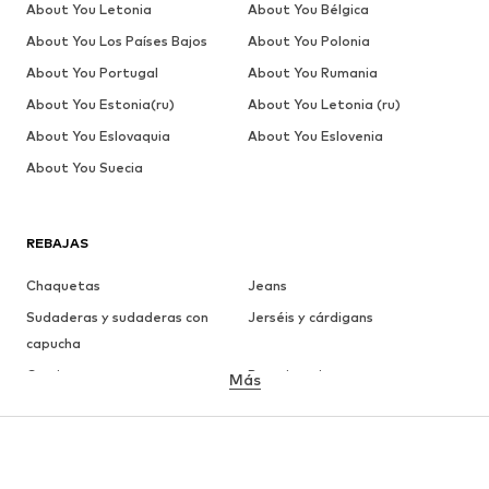
About You Letonia
About You Bélgica
About You Los Países Bajos
About You Polonia
About You Portugal
About You Rumania
About You Estonia(ru)
About You Letonia (ru)
About You Eslovaquia
About You Eslovenia
About You Suecia
REBAJAS
Chaquetas
Jeans
Sudaderas y sudaderas con
Jerséis y cárdigans
capucha
Camisetas
Ropa interior
Más
Pantalones
Camisas
Abrigos
Trajes y chaquetas
Ropa de baño
Tallas grandes