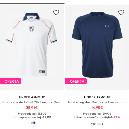
OFERTA
OFERTA
UNDER ARMOUR
UNDER ARMOUR
Camiseta de fútbol '96 Terrace Country'
Ajuste regular Camiseta funcional 'Tech 2.0'
35,91€
14,95€
Precio original: 59,90€
Precio original: 29,90€
Último precio más bajo:
23,95€
Último precio más bajo:
26,91€
-44%
+
4