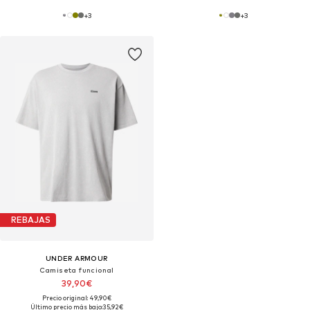
+
3
+
3
REBAJAS
UNDER ARMOUR
Camiseta funcional
39,90€
Precio original: 49,90€
Último precio más bajo:
35,92€