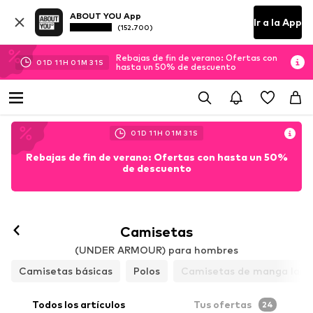
ABOUT YOU App
Ir a la App
(152.700)
Rebajas de fin de verano: Ofertas con
01
D
11
H
01
M
29
S
hasta un 50% de descuento
01
D
11
H
01
M
29
S
Rebajas de fin de verano: Ofertas con hasta un 50%
de descuento
Camisetas
(UNDER ARMOUR) para hombres
Camisetas básicas
Polos
Camisetas de manga larg
Todos los artículos
Tus ofertas
24