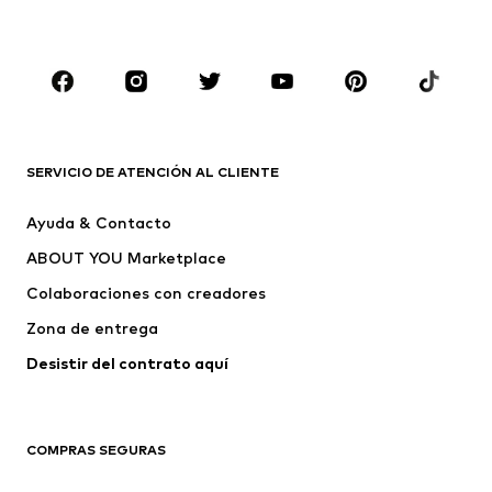
Zapatos
Deporte
Complementos
Premium
ROPA
Nuevo
Tendencia
Camisetas
Jeans
SERVICIO DE ATENCIÓN AL CLIENTE
Chaquetas
Sudaderas y sudaderas con
Ayuda & Contacto
capucha
ABOUT YOU Marketplace
Pantalones
Camisas
Ropa interior
Jerséis y cárdigans
Colaboraciones con creadores
Trajes y chaquetas
Abrigos
Zona de entrega
Ropa de baño
Tallas grandes
Desistir del contrato aquí 
Ocasiones
Exclusivo
Reciclado
COMPRAS SEGURAS
ZAPATOS