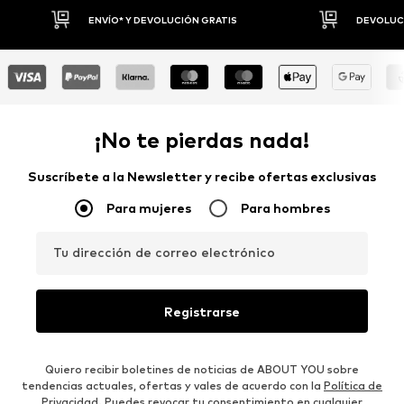
DEVOLUCIONES HASTA 30 DÍAS
P
¡No te pierdas nada!
Suscríbete a la Newsletter y recibe ofertas exclusivas
Para mujeres
Para hombres
Tu dirección de correo electrónico
Registrarse
Quiero recibir boletines de noticias de ABOUT YOU sobre
tendencias actuales, ofertas y vales de acuerdo con la
Política de
Privacidad
. Puedes revocar tu consentimiento en cualquier