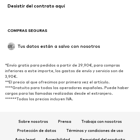
Ropa de baño
Tallas grandes
Desistir del contrato aquí 
Ocasiones
Exclusivo
Reciclado
COMPRAS SEGURAS
ZAPATOS
Tus datos están a salvo con nosotros
Nuevo
Tendencia
Botas y botines
Zapatillas de deporte
*Envío gratis para pedidos a partir de 29,90€, para compras
Zapatos bajos
Zapatos deportivos
inferiores a este importe, los gastos de envío y servicio son de
Zapatos abiertos
Exclusivo
3,90€.
**El precio al que ofrecimos por primera vez el artículo.
****Gratuito para todos los operadores españoles. Puede haber
DEPORTE
cargos para las llamadas realizadas desde el extranjero.
******Todos los precios incluyen IVA.
Ropa deportiva
Disciplinas deportivas
Zapatos deportivos
Mochilas deportivas y bolsos
Complementos deportivos
Sobre nosotros
Prensa
Trabaja con nosotros
Protección de datos
Términos y condiciones de uso
COMPLEMENTOS
Aviso legal
Accesibilidad
Seguridad del producto