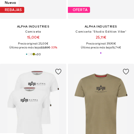
Nuevo
REBAJAS
OFERTA
ALPHA INDUSTRIES
ALPHA INDUSTRIES
Camiseta
Camiseta 'Studio Edition Vibe'
15,00€
25,11€
Precio original: 25,00€
Precio original: 39,90€
Último precio más bajo:
22,50€
-33%
Último precio más bajo:
16,74€
+
30