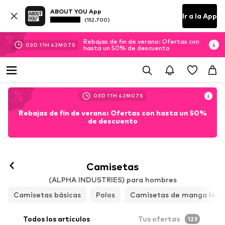
ABOUT YOU App
Ir a la App
(152.700)
Rebajas de fin de verano: Ofertas con
03
D
11
H
42
M
06
S
hasta un 50% de descuento
03
D
11
H
42
M
06
S
Rebajas de fin de verano: Ofertas con hasta un 50%
de descuento
Camisetas
(ALPHA INDUSTRIES) para hombres
Camisetas básicas
Polos
Camisetas de manga larg
Todos los artículos
Tus ofertas
123