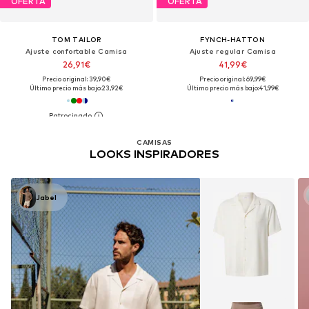
OFERTA
OFERTA
TOM TAILOR
FYNCH-HATTON
Ajuste confortable Camisa
Ajuste regular Camisa
26,91€
41,99€
Precio original: 39,90€
Precio original: 69,99€
Último precio más bajo:
23,92€
Último precio más bajo:
41,99€
CAMISAS
LOOKS INSPIRADORES
Jabel