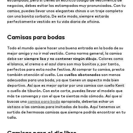
estampado, pero si tienes un estricto código de vestimenta de
negocios, debes evitar los estampados muy pronunciados. Con tu
camisa, puedes llevar unos elegantes chinos o un traje completo
con una bonita corbata. De este modo, siempre estarás
perfectamente vestido en tu vida diaria de oficina.
Camisas para bodas
Todo el mundo quiere hacer una buena entrada en la boda de su
mejor amigo y no ir mal vestido. Como norma general, la camisa
debe ser
siempre lisa y no contener ningún dibujo
. Colores como
el blanco, el crema o el azul claro son muy bonitos y, por tanto,
perfectos para esta noche festiva. Al comprar tu camisa, presta
también atención al cuello. Los
cuellos abotonados
son menos
adecuados para una boda, ya que tienen un aspecto más bien
deportivo. Así que es mejor optar por una camisa con cuello Kent
o cuello de tiburón. Con este corte, puedes llevar el modelo que
más te convenga y con el que te sientas más cómodo. Así que si
buscas una
camisa para boda
apropiada, deberías echar un
vistazo a las camisas para invitados de boda. Aquí tenemos un
surtido de hermosas camisas que siempre podrás encontrar en tu
talla.