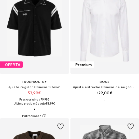
OFERTA
Premium
TRUEPRODIGY
BOSS
Ajuste regular Camisa 'Steve'
Ajuste estrecho Camisa de negocios 'H-HANK-TUX1'
53,99€
129,00€
Precio original: 79,99€
Último precio más bajo:
53,99€