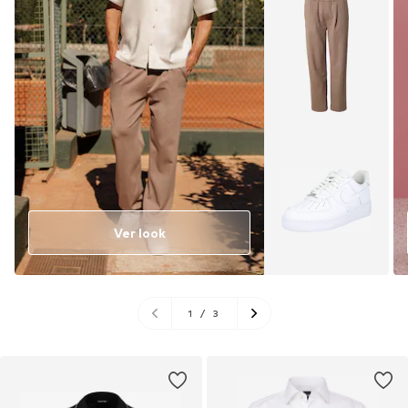
Ver look
1
/
3