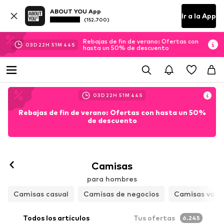
ABOUT YOU App
Ir a la App
(152.700)
Rebajas de fin de verano: Ofertas con
03
D
22
H
51
M
42
S
hasta un 50% de descuento
03
D
22
H
51
M
42
S
Rebajas de fin de verano: Ofertas con hasta un 50%
de descuento
Camisas
para hombres
Camisas casual
Camisas de negocios
Camisas vaqu
Todos los artículos
Tus ofertas
6.245