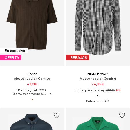
En exclusiva
OFERTA
REBAJAS
TRAPP
FELIX HARDY
Ajuste regular Camisa
Ajuste regular Camisa
43,11€
24,95€
Precio original: 59,90€
Último precio más bajo:
59,95€
-58%
Último precio más bajo:
43,11€