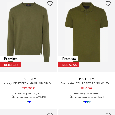
Premium
Premium
REBAJAS
REBAJAS
PEUTEREY
PEUTEREY
Jersey 'PEUTEREY MAGLIONCINO DODOS 04 Maglieria'
Camiseta 'PEUTEREY ZENO 02 T-Shirt e Polo'
132,00€
83,60€
Precio original: 150,00€
Precio original: 95,00€
Último precio más bajo:
116,16€
Último precio más bajo:
73,57€