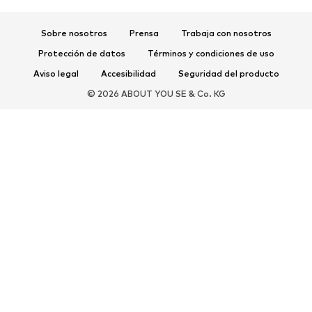
Zapatos deportivos
Mochilas deportivas y bolsos
Complementos deportivos
Sobre nosotros
Prensa
Trabaja con nosotros
Protección de datos
Términos y condiciones de uso
COMPLEMENTOS
Aviso legal
Accesibilidad
Seguridad del producto
Nuevo
Gorras y gorros
© 2026 ABOUT YOU SE & Co. KG
Cinturones
Bolsos y mochilas
Relojes
Joyería
Gafas de sol
Carteras y estuches
Corbatas y accesorios
Bufandas y pañuelos
Guantes
Accesorios para el hogar
Exclusivo
Reciclado
PREMIUM
Nuevo
Camisetas
Jeans
Chaquetas y abrigos
Sudaderas y sudaderas con
Pantalones