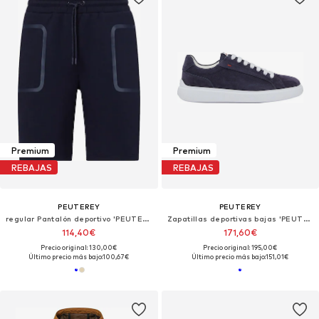
Premium
Premium
REBAJAS
REBAJAS
PEUTEREY
PEUTEREY
regular Pantalón deportivo 'PEUTEREY MITCHEL 03 BERMUDA'
Zapatillas deportivas bajas 'PEUTEREY QUARTER 01 SUE SCARPE Scarpe'
114,40€
171,60€
Precio original: 130,00€
Precio original: 195,00€
Último precio más bajo:
100,67€
Último precio más bajo:
151,01€