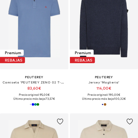
Premium
Premium
REBAJAS
REBAJAS
PEUTEREY
PEUTEREY
Camiseta 'PEUTEREY ZENO 02 T-Shirt e Polo'
Jersey 'Maglieria'
83,60€
114,00€
Precio original: 95,00€
Precio original: 190,00€
Último precio más bajo:
73,57€
Último precio más bajo:
100,32€