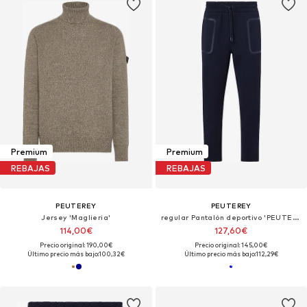
Premium
Premium
REBAJAS
REBAJAS
PEUTEREY
PEUTEREY
Jersey 'Maglieria'
regular Pantalón deportivo 'PEUTEREY SCHMITT 03 PANTALONE'
114,00€
127,60€
Precio original: 190,00€
Precio original: 145,00€
Último precio más bajo:
100,32€
Último precio más bajo:
112,29€