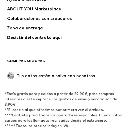
capucha
ABOUT YOU Marketplace
Pantalones
Camisas
Ropa interior
Jerséis y cárdigans
Colaboraciones con creadores
Trajes y chaquetas
Abrigos
Zona de entrega
Ropa de baño
Tallas grandes
Desistir del contrato aquí 
Ocasiones
Exclusivo
Reciclado
COMPRAS SEGURAS
ZAPATOS
Tus datos están a salvo con nosotros
Nuevo
Tendencia
Botas y botines
Zapatillas de deporte
*Envío gratis para pedidos a partir de 29,90€, para compras
Zapatos bajos
Zapatos deportivos
inferiores a este importe, los gastos de envío y servicio son de
Zapatos abiertos
Exclusivo
3,90€.
**El precio al que ofrecimos por primera vez el artículo.
****Gratuito para todos los operadores españoles. Puede haber
DEPORTE
cargos para las llamadas realizadas desde el extranjero.
******Todos los precios incluyen IVA.
Ropa deportiva
Disciplinas deportivas