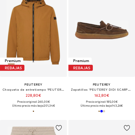
Premium
Premium
REBAJAS
REBAJAS
PEUTEREY
PEUTEREY
Chaqueta de entretiempo 'PEUTEREY NIGLE U 01 GIUBBINO'
Zapatillas 'PEUTEREY DIDI SCARPE Scarpe'
228,80€
162,80€
Precio original: 260,00€
Precio original: 185,00€
Último precio más bajo:
201,34€
Último precio más bajo:
143,26€