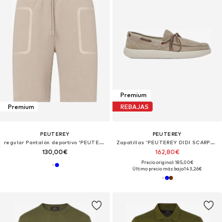
Premium
Premium
REBAJAS
PEUTEREY
PEUTEREY
regular Pantalón deportivo 'PEUTEREY MITCHEL 03 BERMUDA'
Zapatillas 'PEUTEREY DIDI SCARPE Scarpe'
130,00€
162,80€
Precio original: 185,00€
Último precio más bajo:
143,26€