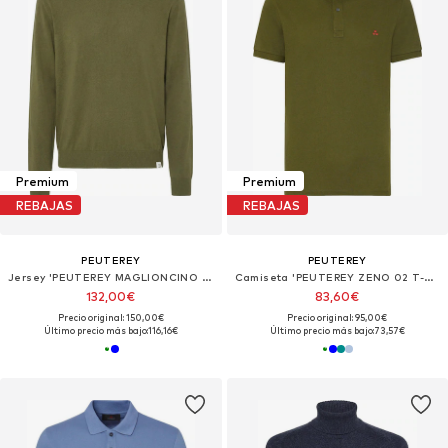
Premium
Premium
REBAJAS
REBAJAS
PEUTEREY
PEUTEREY
Jersey 'PEUTEREY MAGLIONCINO DODOS 04 Maglieria'
Camiseta 'PEUTEREY ZENO 02 T-Shirt e Polo'
132,00€
83,60€
Precio original: 150,00€
Precio original: 95,00€
Último precio más bajo:
116,16€
Último precio más bajo:
73,57€