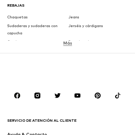
REBAJAS
Chaquetas
Jeans
Sudaderas y sudaderas con
Jerséis y cárdigans
capucha
Camisetas
Ropa interior
Más
Pantalones
Camisas
Abrigos
Trajes y chaquetas
Ropa de baño
Tallas grandes
Zapatos
Deporte
Complementos
Premium
ROPA
Nuevo
Tendencia
Camisetas
Jeans
SERVICIO DE ATENCIÓN AL CLIENTE
Chaquetas
Sudaderas y sudaderas con
Ayuda & Contacto