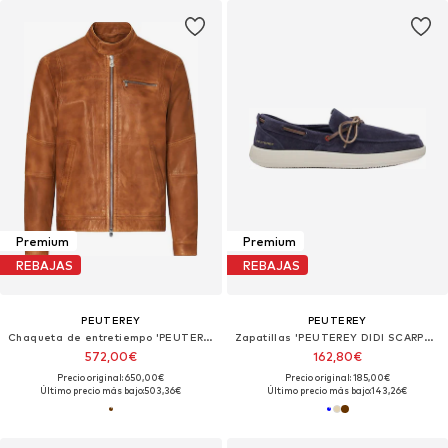
Premium
Premium
REBAJAS
REBAJAS
PEUTEREY
PEUTEREY
Chaqueta de entretiempo 'PEUTEREY SAGUARO PE VEG 11 GIUBBINO'
Zapatillas 'PEUTEREY DIDI SCARPE Scarpe'
572,00€
162,80€
Precio original: 650,00€
Precio original: 185,00€
Último precio más bajo:
503,36€
Último precio más bajo:
143,26€