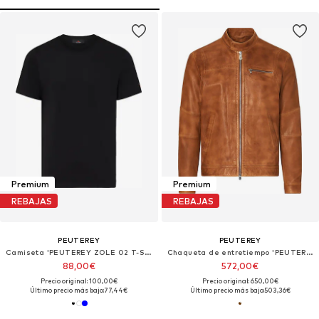
Premium
Premium
REBAJAS
REBAJAS
PEUTEREY
PEUTEREY
Camiseta 'PEUTEREY ZOLE 02 T-SHIRT'
Chaqueta de entretiempo 'PEUTEREY SAGUARO PE VEG 11 GIUBBINO'
88,00€
572,00€
Precio original: 100,00€
Precio original: 650,00€
Último precio más bajo:
77,44€
Último precio más bajo:
503,36€