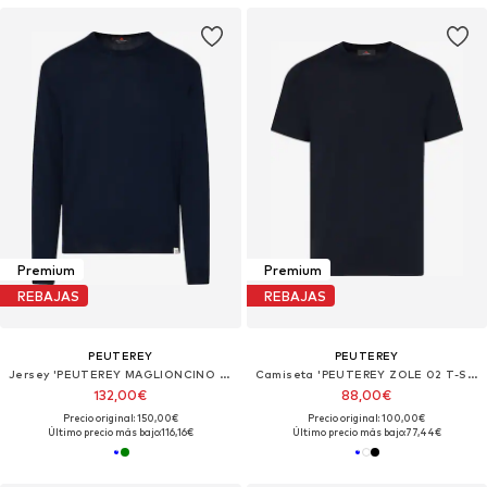
Premium
Premium
REBAJAS
REBAJAS
PEUTEREY
PEUTEREY
Jersey 'PEUTEREY MAGLIONCINO DODOS 04 Maglieria'
Camiseta 'PEUTEREY ZOLE 02 T-SHIRT'
132,00€
88,00€
Precio original: 150,00€
Precio original: 100,00€
Último precio más bajo:
116,16€
Último precio más bajo:
77,44€