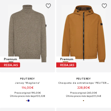
Premium
Premium
REBAJAS
REBAJAS
PEUTEREY
PEUTEREY
Jersey 'Maglieria'
Chaqueta de entretiempo 'PEUTEREY NIGLE U 01 GIUBBINO'
114,00€
228,80€
Precio original: 190,00€
Precio original: 260,00€
Último precio más bajo:
100,32€
Último precio más bajo:
201,34€