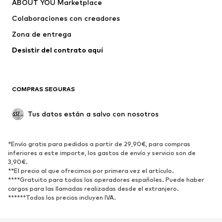
ABOUT YOU Marketplace
Pantalones
Camisas
Ropa interior
Jerséis y cárdigans
Colaboraciones con creadores
Trajes y chaquetas
Abrigos
Zona de entrega
Ropa de baño
Tallas grandes
Desistir del contrato aquí 
Ocasiones
Exclusivo
Reciclado
COMPRAS SEGURAS
ZAPATOS
Tus datos están a salvo con nosotros
Nuevo
Tendencia
Botas y botines
Zapatillas de deporte
*Envío gratis para pedidos a partir de 29,90€, para compras
Zapatos bajos
Zapatos deportivos
inferiores a este importe, los gastos de envío y servicio son de
Zapatos abiertos
Exclusivo
3,90€.
**El precio al que ofrecimos por primera vez el artículo.
****Gratuito para todos los operadores españoles. Puede haber
DEPORTE
cargos para las llamadas realizadas desde el extranjero.
******Todos los precios incluyen IVA.
Ropa deportiva
Disciplinas deportivas
Zapatos deportivos
Mochilas deportivas y bolsos