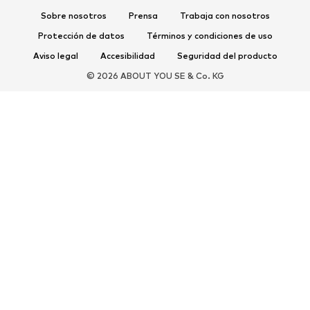
Complementos deportivos
Sobre nosotros
Prensa
Trabaja con nosotros
Protección de datos
Términos y condiciones de uso
COMPLEMENTOS
Aviso legal
Accesibilidad
Seguridad del producto
Nuevo
Gorras y gorros
© 2026 ABOUT YOU SE & Co. KG
Cinturones
Bolsos y mochilas
Relojes
Joyería
Gafas de sol
Carteras y estuches
Corbatas y accesorios
Bufandas y pañuelos
Guantes
Accesorios para el hogar
Exclusivo
Reciclado
PREMIUM
Nuevo
Camisetas
Jeans
Chaquetas y abrigos
Sudaderas y sudaderas con
Pantalones
capucha