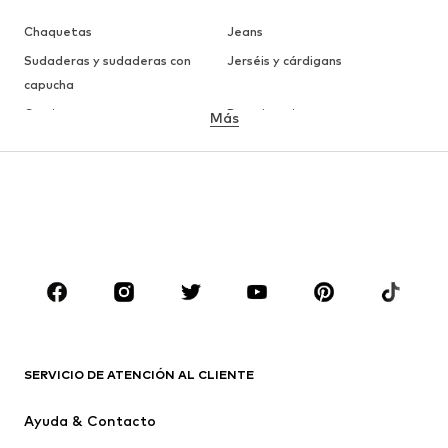
Chaquetas
Jeans
Sudaderas y sudaderas con
Jerséis y cárdigans
capucha
Camisetas
Ropa interior
Más
Pantalones
Camisas
Abrigos
Trajes y chaquetas
Ropa de baño
Tallas grandes
Zapatos
Deporte
Complementos
Premium
ROPA
Nuevo
Tendencia
Camisetas
Jeans
SERVICIO DE ATENCIÓN AL CLIENTE
Chaquetas
Sudaderas y sudaderas con
Ayuda & Contacto
capucha