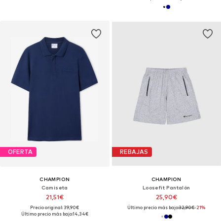
OFERTA
REBAJAS
CHAMPION
CHAMPION
Camiseta
Loosefit Pantalón
21,51€
25,90€
Precio original: 39,90€
Último precio más bajo:
32,90€
-21%
Último precio más bajo:
14,34€