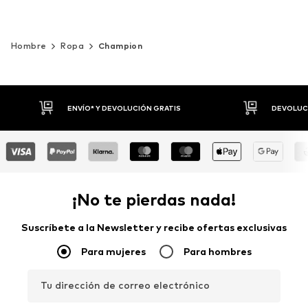
Hombre
Ropa
Champion
DEVOLUCIONES HASTA 30 DÍAS
P
¡No te pierdas nada!
Suscríbete a la Newsletter y recibe ofertas exclusivas
Para mujeres
Para hombres
Tu dirección de correo electrónico