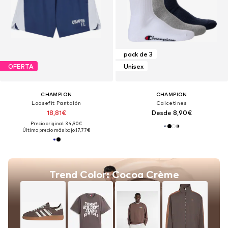
pack de 3
OFERTA
Unisex
CHAMPION
CHAMPION
Loosefit Pantalón
Calcetines
18,81€
Desde 8,90€
Precio original: 34,90€
Último precio más bajo:
17,77€
Trend Color: Cocoa Crème