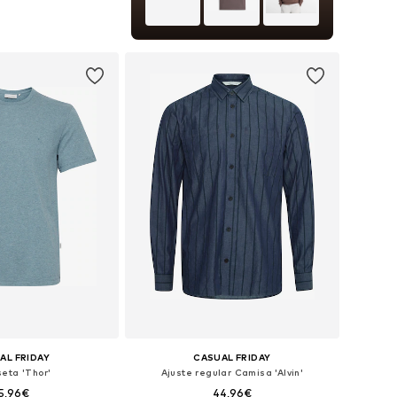
+
3
les: S, M, L, XL, XXL
 a la cesta
AL FRIDAY
CASUAL FRIDAY
eta 'Thor'
Ajuste regular Camisa 'Alvin'
5,96€
44,96€