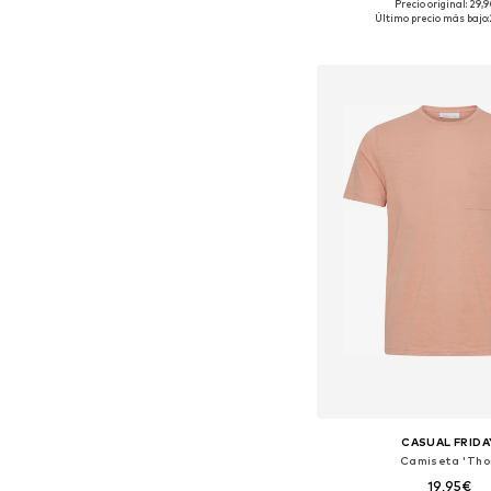
Precio original: 29,
Tallas disponibles: S, M, L,
Último precio más bajo:
Añadir a la c
CASUAL FRIDA
Camiseta 'Tho
19,95€