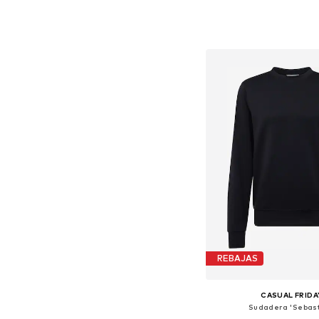
Tallas disponibles: S, M,
Añadir a la c
REBAJAS
CASUAL FRIDA
Sudadera 'Sebast