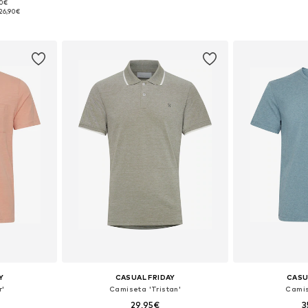
+
4
90€
 XL, XXL, XXXL
Tallas disponibles: S, M, L, XL, XXL, XXXL
Tallas disponib
26,90€
esta
Añadir a la cesta
Añadir
Y
CASUAL FRIDAY
CASU
r'
Camiseta 'Tristan'
Camis
29,95€
3