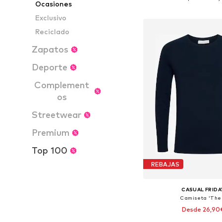
Ocasiones
Añadir a la c
Exclusivo
Reciclado
Zapatos
Deporte
Complement
os
Streetwear
Premium
Top 100
REBAJAS
CASUAL FRIDA
Camiseta 'The
Desde 26,90