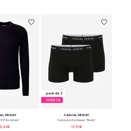
+
7
les: S, M, L, XL, XXL
Tallas disponibles: S, M, L, XL, XXL
 a la cesta
Añadir a la cesta
pack de 2
OFERTA
AL FRIDAY
CASUAL FRIDAY
'CF Kristian'
Calzoncillo boxer 'Norh'
0,41€
17,91€