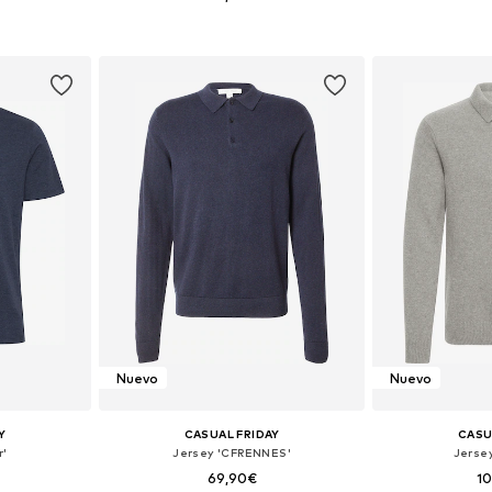
 XXL, XXXL
Tallas disponibles: S, M, L, XL, XXL, XXXL
Tallas di
esta
Añadir a la cesta
Añadir
Nuevo
Nuevo
Y
CASUAL FRIDAY
CASU
r'
Jersey 'CFRENNES'
Jersey
69,90€
1