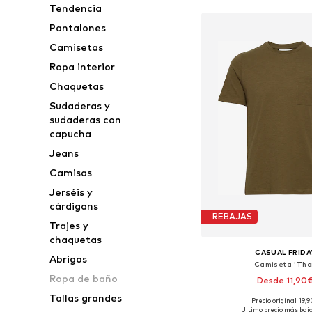
Tendencia
Pantalones
Camisetas
Ropa interior
Chaquetas
Sudaderas y
sudaderas con
capucha
Jeans
Camisas
Jerséis y
cárdigans
REBAJAS
Trajes y
chaquetas
CASUAL FRIDA
Abrigos
Camiseta 'Tho
Ropa de baño
Desde 11,90
Tallas grandes
+
6
Precio original: 19,
Tallas disponibles: S, M, L,
Último precio más bajo