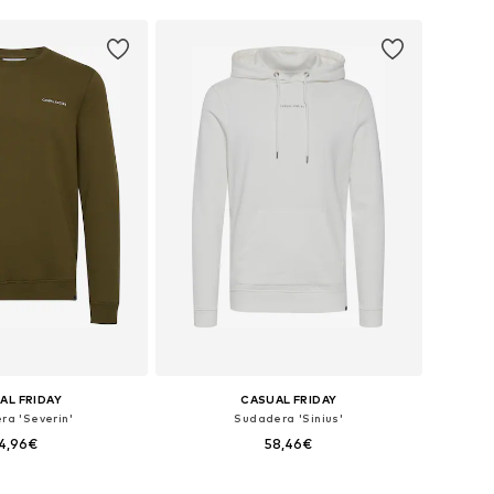
AL FRIDAY
CASUAL FRIDAY
ra 'Severin'
Sudadera 'Sinius'
4,96€
58,46€
+
5
+
4
: S, M, L, XL, XXL, XXXL
Tallas disponibles: S, M, L, XL, XXL, XXXL