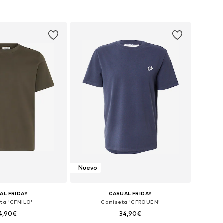
les: S, M, L, XL, XXL
Tallas disponibles: S, M, L, XL, XXL
 a la cesta
Añadir a la cesta
Nuevo
AL FRIDAY
CASUAL FRIDAY
ta 'CFNILO'
Camiseta 'CFROUEN'
4,90€
34,90€