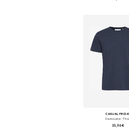
+
6
Tallas disponibles: XL,
Añadir a la c
CASUAL FRIDA
Camiseta 'Tho
35,96€