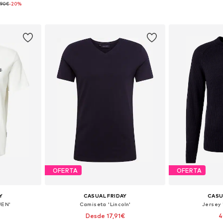
,90€
-20%
 L, XL, XXL
Tallas disponibles: S, M, L, XL, XXL
Tallas disponib
esta
Añadir a la cesta
Añadir
OFERTA
OFERTA
Y
CASUAL FRIDAY
CASU
UEN'
Camiseta 'Lincoln'
Jersey 
Desde 17,91€
4