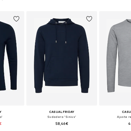
esta
Añadir a la cesta
Añadir
Y
CASUAL FRIDAY
CASU
o'
Sudadera 'Sinius'
Ajuste r
€
58,46€
4