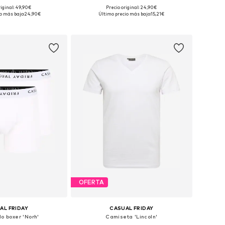
riginal: 49,90€
Precio original: 24,90€
: S, M, L, XL, XXL, XXXL
Tallas disponibles: S, M, L, XXL
o más bajo:
24,90€
Último precio más bajo:
15,21€
 a la cesta
Añadir a la cesta
OFERTA
AL FRIDAY
CASUAL FRIDAY
lo boxer 'Norh'
Camiseta 'Lincoln'