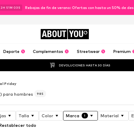
Rebajas de fin de verano: Ofertas con hasta un 50% de de
22
H
51
M
01
S
ABOUT
YOU
Deporte
Complementos
Streetwear
Premium
DEVOLUCIONES HASTA 30 DÍAS
al Friday
y) para hombres
985
jas
Talla
Color
Marca
Material
E
1
Restablecer todo