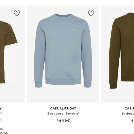
Y
CASUAL FRIDAY
CASU
r'
Sudadera 'Severin'
Sudade
€
44,96€
4
+
5
90€
 XL, XXL, XXXL
Tallas disponibles: XL, XXL, XXXL
Tallas disponibles
:
6,55€