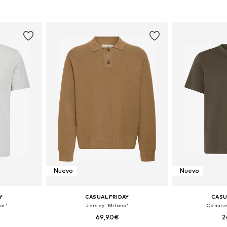
 XXL, XXXL
Tallas disponibles: S, M, L, XL, XXL
Tallas disponib
esta
Añadir a la cesta
Añadir
Nuevo
Nuevo
Y
CASUAL FRIDAY
CASU
or'
Jersey 'Milano'
Camise
69,90€
2