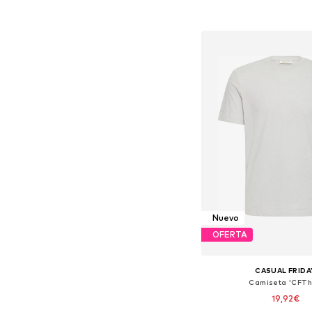
Tallas disponibles: XL,
Añadir a la c
Nuevo
OFERTA
CASUAL FRIDA
Camiseta 'CFTh
19,92€