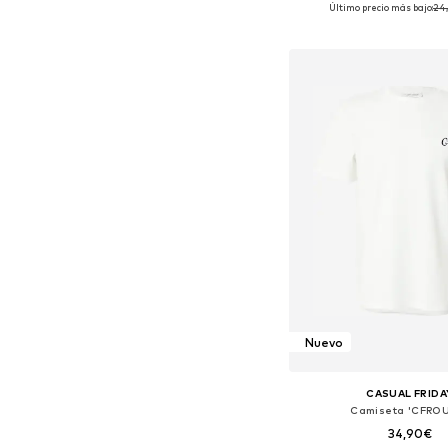
Último precio más bajo:
+
24
7
Tallas disponibles: S, M,
Añadir a la c
Nuevo
CASUAL FRIDA
Camiseta 'CFRO
34,90€