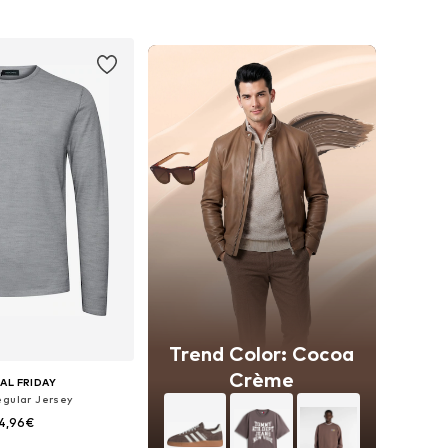
 a la cesta
Añadir a la cesta
Trend Color: Cocoa
Crème
AL FRIDAY
egular Jersey
4,96€