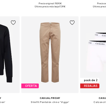
Precio original: 19,90€
Precio o
 L, XL, XXL
Tallas disponibles: S, M, L, XL, XXL, XXXL
Tallas disponibles
Último precio más bajo:
17,91€
Último preci
esta
Añadir a la cesta
Añadir
pack de 2
OFERTA
REBAJAS
Y
CASUAL FRIDAY
CASU
ian'
Slimfit Pantalón chino 'Viggo'
Calzoncil