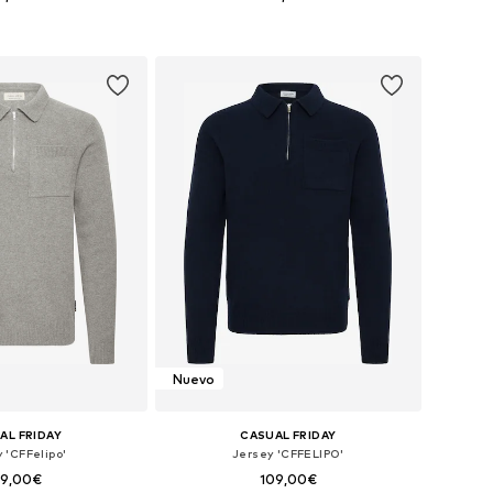
sponibles: XXL
Tallas disponibles: S, M, L, XXL
 a la cesta
Añadir a la cesta
Nuevo
AL FRIDAY
CASUAL FRIDAY
 'CFFelipo'
Jersey 'CFFELIPO'
09,00€
109,00€