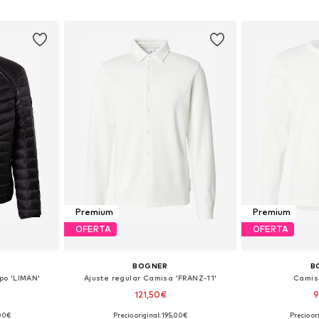
esta
Añadir a la cesta
Añadir
Premium
Premium
OFERTA
OFERTA
BOGNER
B
po 'LIMAN'
Ajuste regular Camisa 'FRANZ-11'
Camis
121,50€
9
,00€
Precio original: 195,00€
Precio or