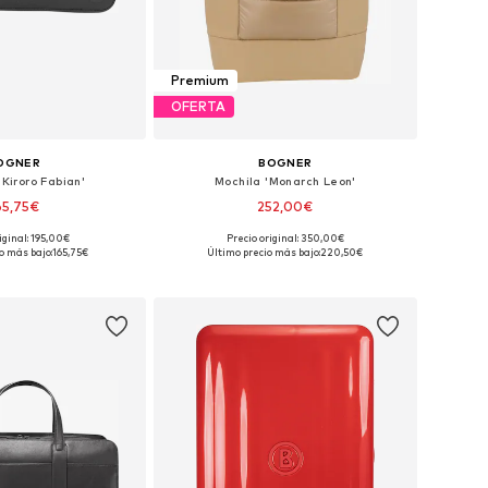
Premium
OFERTA
OGNER
BOGNER
'Kiroro Fabian'
Mochila 'Monarch Leon'
65,75€
252,00€
iginal: 195,00€
Precio original: 350,00€
onibles: One Size
Tallas disponibles: One Size
o más bajo:
165,75€
Último precio más bajo:
220,50€
 a la cesta
Añadir a la cesta