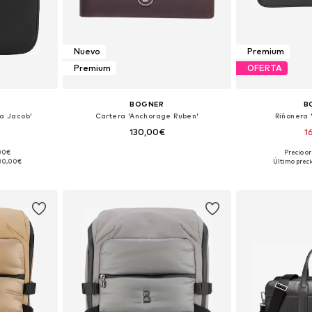
Nuevo
Premium
Premium
OFERTA
BOGNER
B
la Jacob'
Cartera 'Anchorage Ruben'
Riñonera 
130,00€
1
,00€
Precio or
ne Size
Tallas disponibles: One Size
Tallas disp
80,00€
Último preci
esta
Añadir a la cesta
Añadir