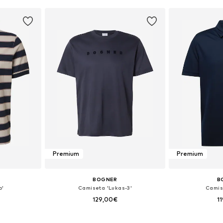
esta
Añadir a la cesta
Añadir
Premium
Premium
BOGNER
B
o'
Camiseta 'Lukas-3'
Camis
129,00€
1
XL, XXL, XXXL
Tallas disponibles: S, M, L, XL, XXL, XXXL
Tallas disponib