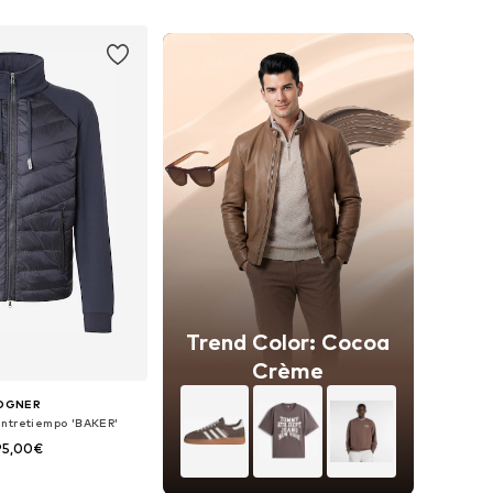
 a la cesta
Añadir a la cesta
Trend Color: Cocoa
Crème
OGNER
ntretiempo 'BAKER'
95,00€
les: S, M, L, XL, XXL