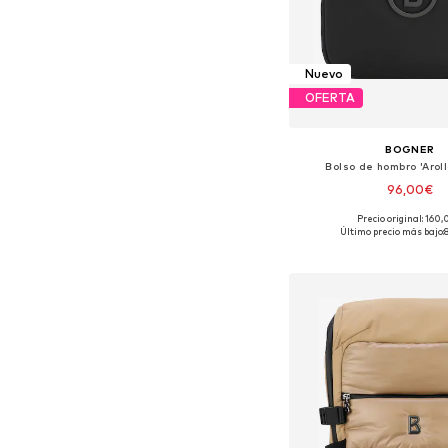
Nuevo
OFERTA
BOGNER
Bolso de hombro 'Arol
96,00€
Precio original: 160
Tallas disponibles: O
Último precio más bajo:
Añadir a la c