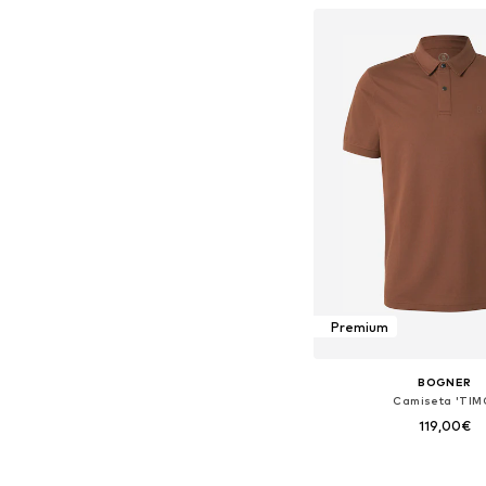
Añadir a la c
Premium
BOGNER
Camiseta 'TIM
119,00€
Tallas disponibles: S, L, X