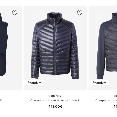
esta
Añadir a la cesta
Añadir
Premium
Premium
BOGNER
B
N'
Chaqueta de entretiempo 'LIMAN'
Chaqueta de e
495,00€
4
 tallas
Disponible en muchas tallas
Tallas disponib