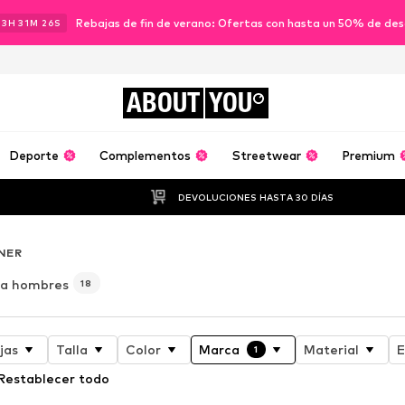
Rebajas de fin de verano: Ofertas con hasta un 50% de de
23
H
31
M
24
S
ABOUT
YOU
Deporte
Complementos
Streetwear
Premium
DEVOLUCIONES HASTA 30 DÍAS
NER
a hombres
18
jas
Talla
Color
Marca
Material
E
1
Restablecer todo