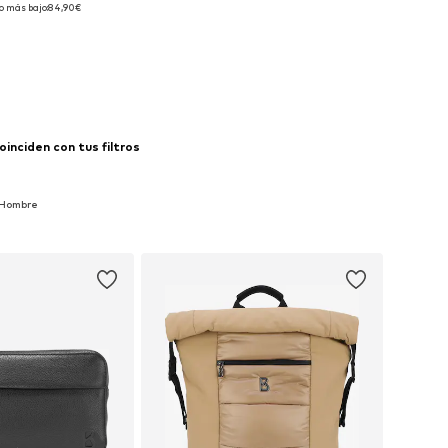
isponibles: XL
o más bajo:
84,90€
 a la cesta
inciden con tus filtros
 Hombre