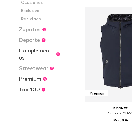
Ocasiones
Añadir a la c
Exclusivo
Reciclado
Zapatos
Deporte
Complement
os
Streetwear
Premium
Top 100
Premium
BOGNER
Chaleco 'CLIO
395,00€
Disponible en muchas