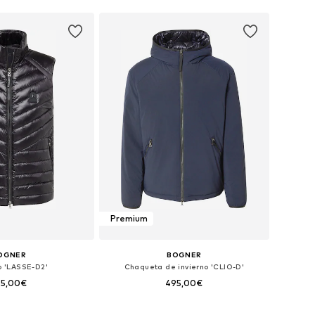
Premium
OGNER
BOGNER
o 'LASSE-D2'
Chaqueta de invierno 'CLIO-D'
95,00€
495,00€
en muchas tallas
Disponible en muchas tallas