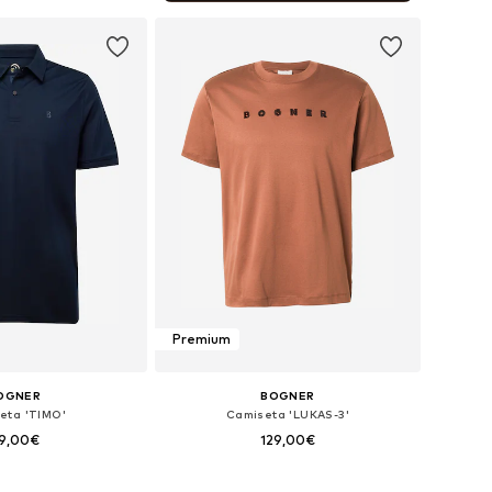
 a la cesta
Premium
OGNER
BOGNER
eta 'TIMO'
Camiseta 'LUKAS-3'
19,00€
129,00€
les: S, M, L, XL, XXL
Tallas disponibles: M, L, XL, XXL