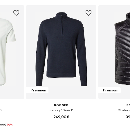
Premium
Premium
BOGNER
B
O'
Jersey 'Ouri-1'
Chalec
249,00€
3
,00€
-10%
 XL, XXL, XXXL
Tallas disponibles: S, M, L, XL, XXL
Disponible 