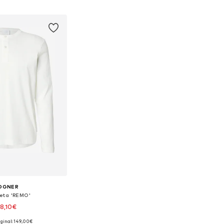
 a la cesta
Añadir a la cesta
OGNER
eta 'REMO'
8,10€
iginal: 149,00€