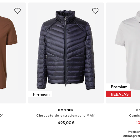
esta
Añadir a la cesta
Añadir
Premium
Premium
REBAJAS
BOGNER
B
O'
Chaqueta de entretiempo 'LIMAN'
Camis
495,00€
1
Precio or
L, XXL, XXXL
Tallas disponibles: S, XL
Tallas d
Último preci