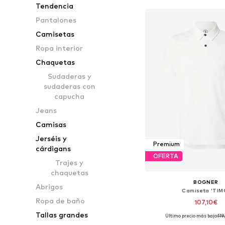
Tendencia
Pantalones
Camisetas
Ropa interior
Chaquetas
Sudaderas y
sudaderas con
capucha
Jeans
Camisas
Jerséis y
Premium
cárdigans
OFERTA
Trajes y
chaquetas
BOGNER
Abrigos
Camiseta 'TIM
Ropa de baño
107,10€
Tallas grandes
Último precio más bajo:
119
Tallas disponibles: S, M, L,