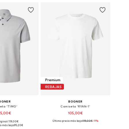
 a la cesta
Añadir a la cesta
Premium
REBAJAS
OGNER
BOGNER
eta 'TIMO'
Camiseta 'RYAN-1'
05,00€
105,00€
Último precio más bajo:
119,00€
-11%
iginal: 119,00€
isponibles: M
Tallas disponibles: S
o más bajo:
95,20€