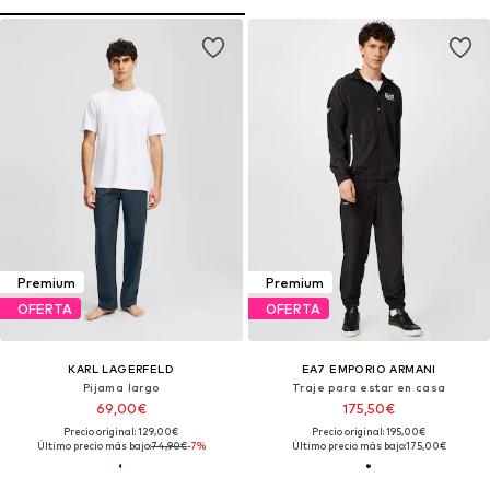
Premium
Premium
OFERTA
OFERTA
KARL LAGERFELD
EA7 EMPORIO ARMANI
Pijama largo
Traje para estar en casa
69,00€
175,50€
Precio original: 129,00€
Precio original: 195,00€
Último precio más bajo:
74,90€
-7%
Último precio más bajo:
175,00€