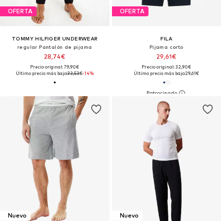
OFERTA
OFERTA
TOMMY HILFIGER UNDERWEAR
FILA
regular Pantalón de pijama
Pijama corto
28,74€
29,61€
Precio original: 79,90€
Precio original: 32,90€
Último precio más bajo:
33,53€
-14%
Último precio más bajo:
29,61€
Nuevo
Nuevo