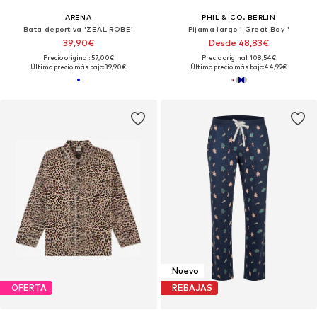
ARENA
PHIL & CO. BERLIN
Bata deportiva 'ZEAL ROBE'
Pijama largo ' Great Bay '
39,90€
Desde 48,83€
Precio original: 57,00€
Precio original: 108,54€
Último precio más bajo:
39,90€
Último precio más bajo:
44,99€
Nuevo
OFERTA
REBAJAS