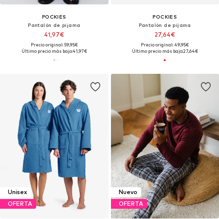
POCKIES
POCKIES
Pantalón de pijama
Pantalón de pijama
41,97€
27,64€
Precio original: 59,95€
Precio original: 49,95€
Último precio más bajo:
41,97€
Último precio más bajo:
27,64€
Unisex
Nuevo
OFERTA
OFERTA