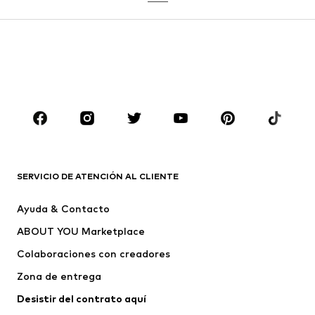
Pantalones
Camisas
Abrigos
Trajes y chaquetas
Ropa de baño
Tallas grandes
Zapatos
Deporte
Complementos
Premium
ROPA
Nuevo
Tendencia
Camisetas
Jeans
SERVICIO DE ATENCIÓN AL CLIENTE
Chaquetas
Sudaderas y sudaderas con
Ayuda & Contacto
capucha
ABOUT YOU Marketplace
Pantalones
Camisas
Ropa interior
Jerséis y cárdigans
Colaboraciones con creadores
Trajes y chaquetas
Abrigos
Zona de entrega
Ropa de baño
Tallas grandes
Desistir del contrato aquí 
Ocasiones
Exclusivo