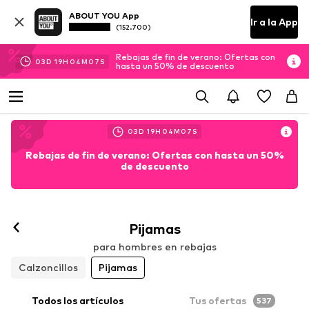
ABOUT YOU App
Ir a la App
(152.700)
Rebajas de fin de verano: Ofertas con
03
D
19
H
04
M
06
S
hasta un 50% de descuento
03
D
19
H
04
M
06
S
Rebajas de fin de verano: Ofertas con hasta un 50%
de descuento
Pijamas
para hombres en rebajas
Calzoncillos
Pijamas
Todos los artículos
Tus ofertas
537