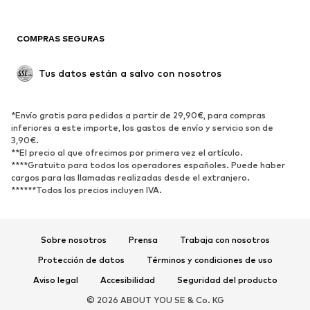
Reciclado
COMPRAS SEGURAS
ZAPATOS
Tus datos están a salvo con nosotros
Nuevo
Tendencia
Botas y botines
Zapatillas de deporte
*Envío gratis para pedidos a partir de 29,90€, para compras
Zapatos bajos
Zapatos deportivos
inferiores a este importe, los gastos de envío y servicio son de
Zapatos abiertos
Exclusivo
3,90€.
**El precio al que ofrecimos por primera vez el artículo.
****Gratuito para todos los operadores españoles. Puede haber
DEPORTE
cargos para las llamadas realizadas desde el extranjero.
******Todos los precios incluyen IVA.
Ropa deportiva
Disciplinas deportivas
Zapatos deportivos
Mochilas deportivas y bolsos
Complementos deportivos
Sobre nosotros
Prensa
Trabaja con nosotros
Protección de datos
Términos y condiciones de uso
COMPLEMENTOS
Aviso legal
Accesibilidad
Seguridad del producto
Nuevo
Gorras y gorros
© 2026 ABOUT YOU SE & Co. KG