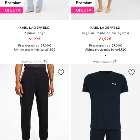
Premium
Premium
OFERTA
OFERTA
KARL LAGERFELD
KARL LAGERFELD
Pijama largo
regular Pantalón de pijama
61,92€
61,92€
Precio original: 129,00€
Precio original: 129,00€
Último precio más bajo:
61,92€
Último precio más bajo:
61,92€