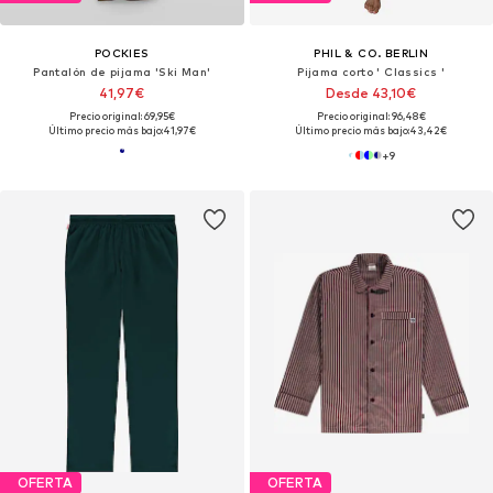
POCKIES
PHIL & CO. BERLIN
Pantalón de pijama 'Ski Man'
Pijama corto ' Classics '
41,97€
Desde 43,10€
Precio original: 69,95€
Precio original: 96,48€
Último precio más bajo:
41,97€
Último precio más bajo:
43,42€
+
9
OFERTA
OFERTA