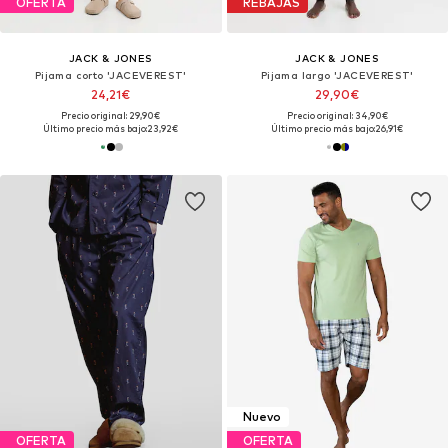
OFERTA
REBAJAS
JACK & JONES
JACK & JONES
Pijama corto 'JACEVEREST'
Pijama largo 'JACEVEREST'
24,21€
29,90€
Precio original: 29,90€
Precio original: 34,90€
Último precio más bajo:
23,92€
Último precio más bajo:
26,91€
Nuevo
OFERTA
OFERTA