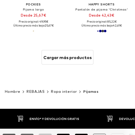
POCKIES
HAPPY SHORTS
Pijama largo
Pantalón de pijama 'Christmas'
Desde 25,67€
Desde 42,43€
Precio original: 49,95€
Precio original: 85,22€
Último precio más bajo:
25,67€
Último precio más bajo:
42,61€
Cargar más productos
Hombre
REBAJAS
Ropa interior
Pijamas
DEVOLUCIONES HASTA 30 DÍAS
P