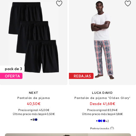
pack de 3
OFERTA
REBAJAS
NEXT
LUCA DAVID
Pantalón de pijama
Pantalón de pijama 'Olden Glory'
40,50€
Desde 41,68€
Precio original: 45,00€
Precio original: 83,94€
Último precio más bajo:
40,50€
Último precio más bajo:
41,86€
+
2