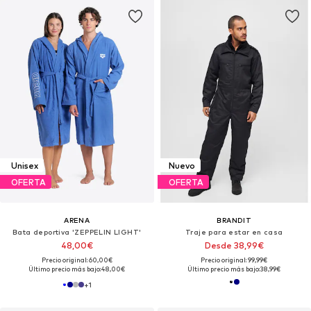
Unisex
Nuevo
OFERTA
OFERTA
ARENA
BRANDIT
Bata deportiva 'ZEPPELIN LIGHT'
Traje para estar en casa
48,00€
Desde 38,99€
Precio original: 60,00€
Precio original: 99,99€
Último precio más bajo:
48,00€
Último precio más bajo:
38,99€
+
1