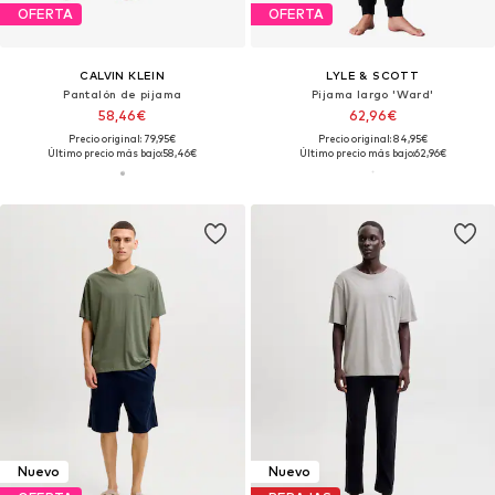
OFERTA
OFERTA
CALVIN KLEIN
LYLE & SCOTT
Pantalón de pijama
Pijama largo 'Ward'
58,46€
62,96€
Precio original: 79,95€
Precio original: 84,95€
Último precio más bajo:
58,46€
Último precio más bajo:
62,96€
Nuevo
Nuevo