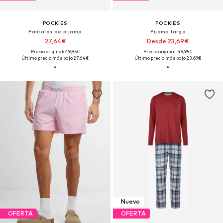
POCKIES
POCKIES
Pantalón de pijama
Pijama largo
27,64€
Desde 23,69€
Precio original: 49,95€
Precio original: 49,95€
Último precio más bajo:
27,64€
Último precio más bajo:
23,69€
Nuevo
OFERTA
OFERTA