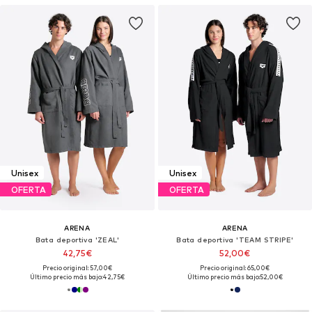
Unisex
Unisex
OFERTA
OFERTA
ARENA
ARENA
Bata deportiva 'ZEAL'
Bata deportiva 'TEAM STRIPE'
42,75€
52,00€
Precio original: 57,00€
Precio original: 65,00€
Último precio más bajo:
42,75€
Último precio más bajo:
52,00€