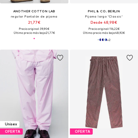
ANOTHER COTTON LAB
PHIL & CO. BERLIN
regular Pantalón de pijama
Pijama largo 'Classic'
21,77€
Desde 48,98€
Precio original: 39,90€
Precio original: 116,22€
Último precio más bajo:
21,77€
Último precio más bajo:
48,92€
+
2
Unisex
OFERTA
OFERTA