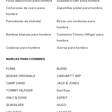
Polos deportivos para hombre
Sudadera GAP para hombre
Cinturones de cuero para
Zapatillas pádel para hombre
hombre
Pantalones de chándal
Botas con cordones para
hombre
Bambas blancas para hombre
Camiseta Tommy Hilfiger para
hombre
Cadenas para hombre
Gorras para hombre
MARCAS PARA HOMBRES
PUMA
BLEND
ADIDAS ORIGINALS
CARHARTT WIP
CAMP DAVID
JACK & JONES
TOMMY HILFIGER
Karl Kani
ONLY & SONS
ESPRIT
QUIKSILVER
HUGO