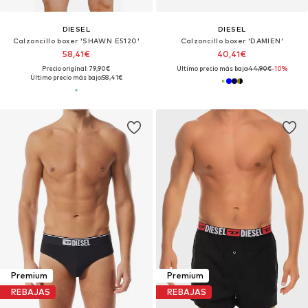
DIESEL
DIESEL
Calzoncillo boxer 'SHAWN E5120'
Calzoncillo boxer 'DAMIEN'
58,41€
40,41€
Precio original: 79,90€
Último precio más bajo:
44,90€
-10%
Último precio más bajo:
58,41€
Premium
Premium
REBAJAS
REBAJAS