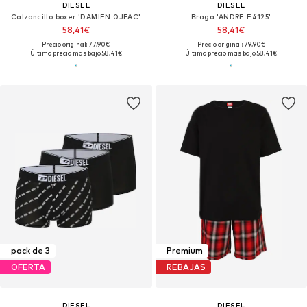
DIESEL
DIESEL
Calzoncillo boxer 'DAMIEN 0JFAC'
Braga 'ANDRE E4125'
58,41€
58,41€
Precio original: 77,90€
Precio original: 79,90€
Último precio más bajo:
58,41€
Último precio más bajo:
58,41€
pack de 3
Premium
OFERTA
REBAJAS
DIESEL
DIESEL