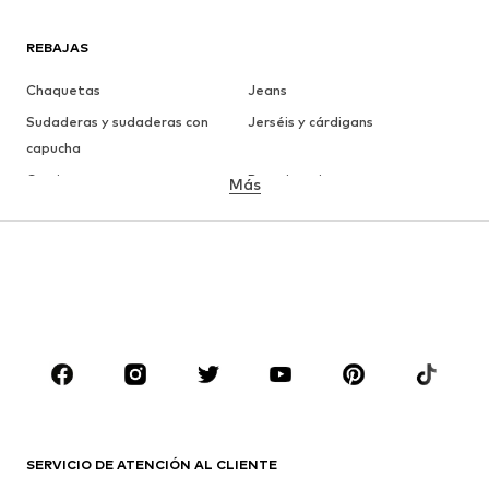
REBAJAS
Chaquetas
Jeans
Sudaderas y sudaderas con
Jerséis y cárdigans
capucha
Camisetas
Ropa interior
Más
Pantalones
Camisas
Abrigos
Trajes y chaquetas
Ropa de baño
Tallas grandes
Zapatos
Deporte
Complementos
Premium
ROPA
Nuevo
Tendencia
Camisetas
Jeans
SERVICIO DE ATENCIÓN AL CLIENTE