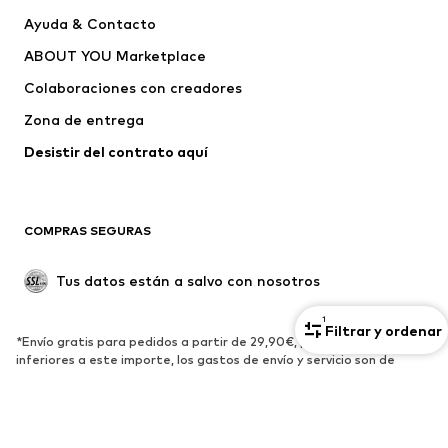
Chaquetas
Sudaderas y sudaderas con
Ayuda & Contacto
capucha
ABOUT YOU Marketplace
Pantalones
Camisas
Ropa interior
Jerséis y cárdigans
Colaboraciones con creadores
Trajes y chaquetas
Abrigos
Zona de entrega
Ropa de baño
Tallas grandes
Desistir del contrato aquí 
Ocasiones
Exclusivo
Reciclado
COMPRAS SEGURAS
ZAPATOS
Tus datos están a salvo con nosotros
Nuevo
Tendencia
Botas y botines
Zapatillas de deporte
1
Filtrar y ordenar
*Envío gratis para pedidos a partir de 29,90€, para compras
Zapatos bajos
Zapatos deportivos
inferiores a este importe, los gastos de envío y servicio son de
Zapatos abiertos
Exclusivo
3,90€.
**El precio al que ofrecimos por primera vez el artículo.
****Gratuito para todos los operadores españoles. Puede haber
DEPORTE
cargos para las llamadas realizadas desde el extranjero.