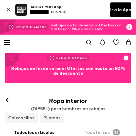
ABOUT YOU App
Ir a la App
(152.700)
Rebajas de fin de verano: Ofertas con
02
D
00
H
06
M
47
S
hasta un 50% de descuento
02
D
00
H
06
M
47
S
Rebajas de fin de verano: Ofertas con hasta un 50%
de descuento
Ropa interior
(DIESEL) para hombres en rebajas
Calzoncillos
Pijamas
Todos los artículos
Tus ofertas
23