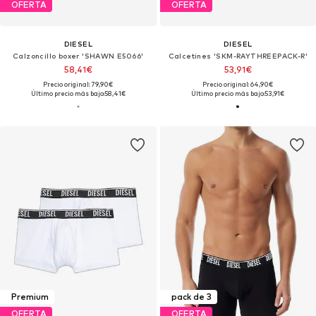
OFERTA
OFERTA
DIESEL
DIESEL
Calzoncillo boxer 'SHAWN E5066'
Calcetines 'SKM-RAYTHREEPACK-R'
58,41€
53,91€
Precio original: 79,90€
Precio original: 64,90€
Último precio más bajo:
58,41€
Último precio más bajo:
53,91€
Premium
pack de 3
OFERTA
OFERTA