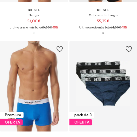
DIESEL
DIESEL
Braga
Calzoncillo largo
51,00€
55,25€
Último precio más bajo:
60,00€
-15%
Último precio más bajo:
65,00€
-15%
Premium
pack de 3
OFERTA
OFERTA