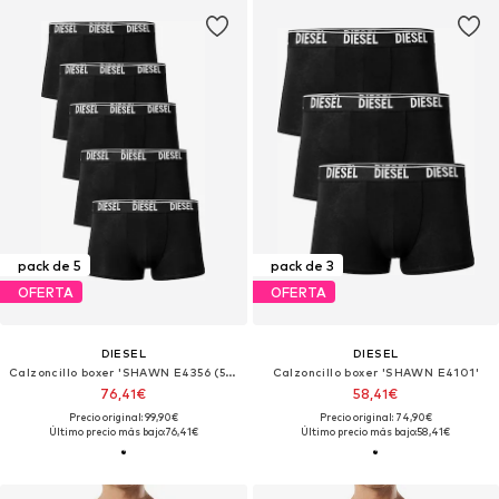
pack de 5
pack de 3
OFERTA
OFERTA
DIESEL
DIESEL
Calzoncillo boxer 'SHAWN E4356 (5x)'
Calzoncillo boxer 'SHAWN E4101'
76,41€
58,41€
Precio original: 99,90€
Precio original: 74,90€
Último precio más bajo:
76,41€
Último precio más bajo:
58,41€