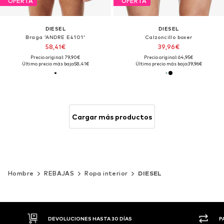
OFERTA
OFERTA
DIESEL
DIESEL
Braga 'ANDRE E4101'
Calzoncillo boxer
58,41€
39,96€
Precio original: 79,90€
Precio original: 64,95€
Último precio más bajo:
58,41€
Último precio más bajo:
39,96€
Cargar más productos
Hombre
REBAJAS
Ropa interior
DIESEL
DEVOLUCIONES HASTA 30 DÍAS
P