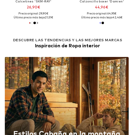
Calcetines 'SKM-RAY'
Calzoncillo boxer 'Damien'
26,90€
44,96€
Precio original: 29,90€
Precio original: 64,95€
Último precio más bajo:
21,51€
Último precio más bajo:
42,46€
DESCUBRE LAS TENDENCIAS Y LAS MEJORES MARCAS
Inspiración de Ropa interior
Estilos Cabaña en la montaña