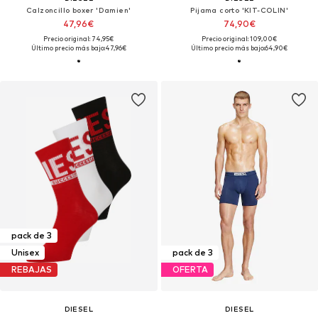
Calzoncillo boxer 'Damien'
Pijama corto 'KIT-COLIN'
47,96€
74,90€
Precio original: 74,95€
Precio original: 109,00€
Último precio más bajo:
47,96€
Último precio más bajo:
64,90€
pack de 3
Unisex
pack de 3
REBAJAS
OFERTA
DIESEL
DIESEL