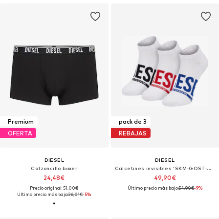
Premium
pack de 3
OFERTA
REBAJAS
DIESEL
DIESEL
Calzoncillo boxer
Calcetines invisibles 'SKM-GOST-THREEPACK'
24,48€
49,90€
Precio original: 51,00€
Último precio más bajo:
54,90€
-9%
Último precio más bajo:
26,01€
-5%