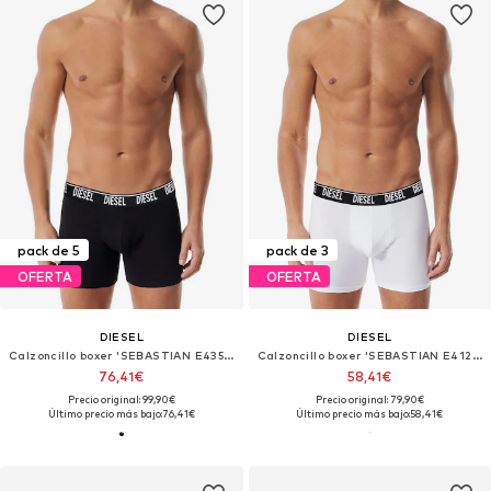
pack de 5
pack de 3
OFERTA
OFERTA
DIESEL
DIESEL
Calzoncillo boxer 'SEBASTIAN E4356 (5x)'
Calzoncillo boxer 'SEBASTIAN E4124'
76,41€
58,41€
Precio original: 99,90€
Precio original: 79,90€
Último precio más bajo:
76,41€
Último precio más bajo:
58,41€