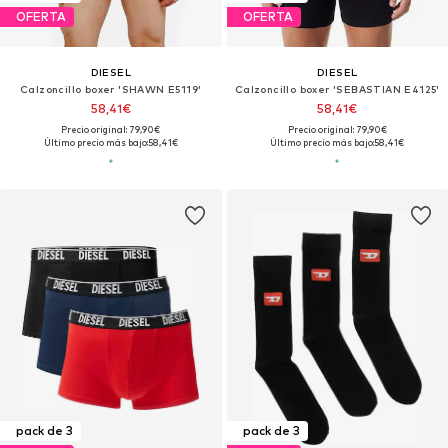
OFERTA
OFERTA
DIESEL
DIESEL
Calzoncillo boxer 'SHAWN E5119'
Calzoncillo boxer 'SEBASTIAN E4125'
58,41€
58,41€
Precio original: 79,90€
Precio original: 79,90€
Último precio más bajo:
58,41€
Último precio más bajo:
58,41€
pack de 3
pack de 3