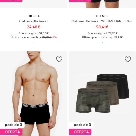
DIESEL
DIESEL
Calzoncillo boxer
Calzoncillo boxer 'SEBASTIAN E5066'
24,48€
58,41€
Precio original: 51,00€
Precio original: 79,90€
Último precio más bajo:
26,01€
-5%
Último precio más bajo:
58,41€
pack de 3
pack de 3
OFERTA
OFERTA