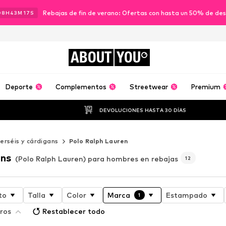
Rebajas de fin de verano: Ofertas con hasta un 50% de de
08
H
43
M
16
S
ABOUT
YOU
Deporte
Complementos
Streetwear
Premium
DEVOLUCIONES HASTA 30 DÍAS
erséis y cárdigans
Polo Ralph Lauren
ans
(Polo Ralph Lauren) para hombres en rebajas
12
to
Talla
Color
Marca
Estampado
1
ros
Restablecer todo