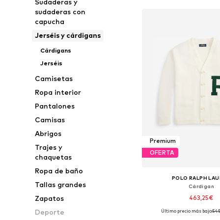
Sudaderas y
sudaderas con
capucha
Jerséis y cárdigans
Cárdigans
Jerséis
Camisetas
Ropa interior
Pantalones
Camisas
Abrigos
Premium
Trajes y
OFERTA
chaquetas
Ropa de baño
POLO RALPH LA
Tallas grandes
Cárdigan
463,25€
Zapatos
Deporte
Último precio más bajo:
54
Tallas disponibles: M