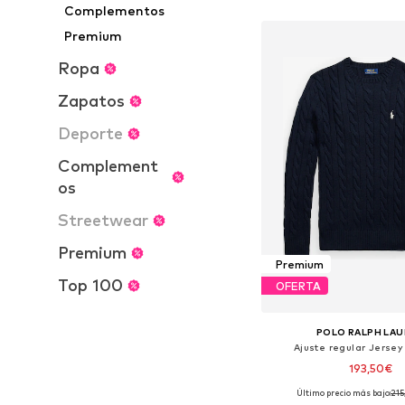
Complementos
Añadir a la c
Premium
Ropa
Zapatos
Deporte
Complement
os
Streetwear
Premium
Premium
Top 100
OFERTA
POLO RALPH LA
Ajuste regular Jersey
193,50€
Último precio más bajo:
+
215
9
Tallas disponibles: S, M,