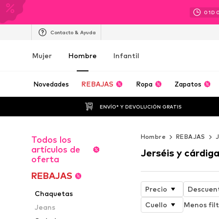
01
D
Contacto & Ayuda
Mujer
Hombre
Infantil
Novedades
REBAJAS
Ropa
Zapatos
ENVÍO* Y DEVOLUCIÓN GRATIS
Hombre
REBAJAS
J
Todos los
artículos de
Jerséis y cárdig
oferta
REBAJAS
Precio
Descuen
Chaquetas
Cuello
Menos filt
Jeans