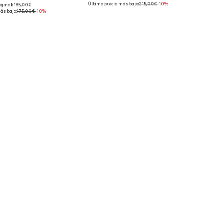
Último precio más bajo:
215,00€
-10%
iginal: 195,00€
isponibles: XL
Tallas disponibles: XXL
ás bajo:
175,00€
-10%
 a la cesta
Añadir a la cesta