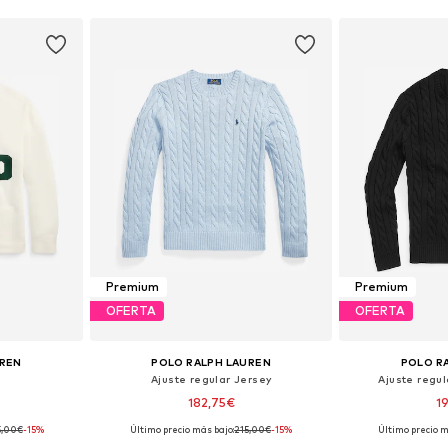
Premium
Premium
OFERTA
OFERTA
UREN
POLO RALPH LAUREN
POLO R
Ajuste regular Jersey
Ajuste regul
182,75€
1
5,00€
-15%
Último precio más bajo:
+
215,00€
9
-15%
Último precio m
, L, XL
Tallas disponibles: S, M, L, XL, XXL
Tallas disponi