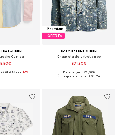
Premium
OFERTA
ALPH LAUREN
POLO RALPH LAUREN
strecho Camisa
Chaqueta de entretiempo
75,50€
571,50€
ás bajo:
195,00€
-10%
Precio original: 795,00€
s: XS, S, M, L, XL, XXL
Tallas disponibles: M, L, XL, XXL
Último precio más bajo:
403,75€
 a la cesta
Añadir a la cesta