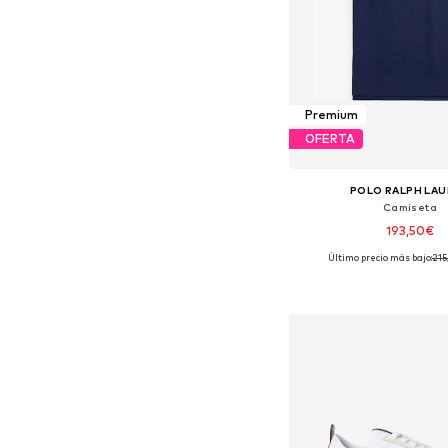
Premium
OFERTA
POLO RALPH LA
Camiseta
193,50€
Último precio más bajo:
215
Tallas disponibles: XS, S, 
Añadir a la c