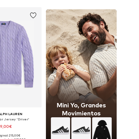
 a la cesta
Añadir a la cesta
Mini Yo, Grandes
Movimientos
ALPH LAUREN
ar Jersey 'Driver'
89,00€
+
9
iginal: 215,00€
isponibles: L