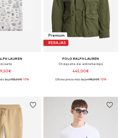
Premium
REBAJAS
ALPH LAUREN
POLO RALPH LAUREN
miseta
Chaqueta de entretiempo
39,50€
445,00€
ás bajo:
155,00€
-10%
Último precio más bajo:
495,00€
-10%
nibles: S, M, L, XL
Tallas disponibles: M, L, XL, XXL
 a la cesta
Añadir a la cesta