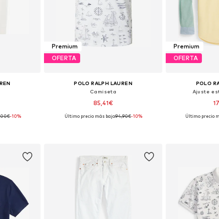
Premium
Premium
OFERTA
OFERTA
UREN
POLO RALPH LAUREN
POLO R
Camiseta
Ajuste e
85,41€
1
,00€
-10%
Último precio más bajo:
94,90€
-10%
Último precio m
 L, XL, XXL
Tallas disponibles: XS, S, M, L, XL, XXL
Tallas disponible
esta
Añadir a la cesta
Añadir