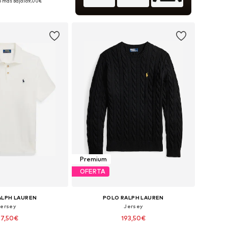
o más bajo:
169,00€
 a la cesta
Premium
OFERTA
ALPH LAUREN
POLO RALPH LAUREN
Jersey
Jersey
57,50€
193,50€