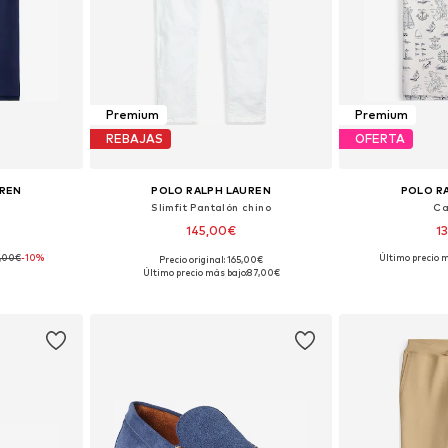
Premium
Premium
REBAJAS
OFERTA
UREN
POLO RALPH LAUREN
POLO R
Slimfit Pantalón chino
Ca
145,00€
1
,00€
-10%
Último precio m
Precio original: 165,00€
M, L, XL, XXL
Disponible en muchas tallas
Tallas dispo
Último precio más bajo:
87,00€
esta
Añadir a la cesta
Añadir