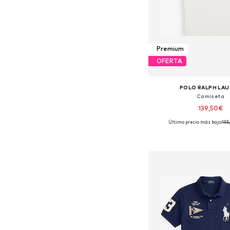
Premium
OFERTA
POLO RALPH LA
Camiseta
139,50€
Último precio más bajo:
155
Tallas disponibles: S, M,
Añadir a la c