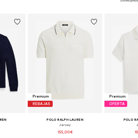
Último preci
esta
Añadir a la cesta
Añadir
Premium
Premium
REBAJAS
OFERTA
UREN
POLO RALPH LAUREN
POLO R
Jersey
155,00€
1