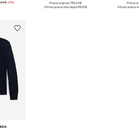
,00€
-10%
Precio original: 195,00€
Precio or
: XXL
Tallas disponibles: XL, XXL
Tallas d
Último precio más bajo:
139,50€
Último precio m
esta
Añadir a la cesta
Añadir
UREN