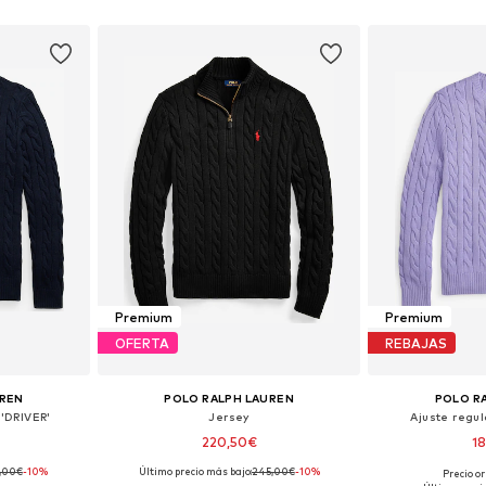
esta
Añadir a la cesta
Añadir
Premium
Premium
OFERTA
REBAJAS
UREN
POLO RALPH LAUREN
POLO R
 'DRIVER'
Jersey
Ajuste regul
220,50€
1
,00€
-10%
Último precio más bajo:
245,00€
-10%
Precio or
 L, XL, XXL
Tallas disponibles: L, XL, XXL
Tallas d