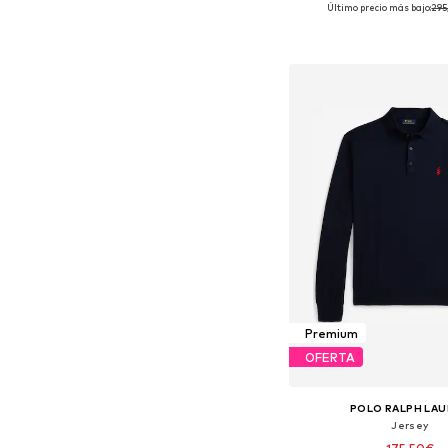
Último precio más bajo:
295
Tallas disponibles
Añadir a la c
Premium
OFERTA
POLO RALPH LA
Jersey