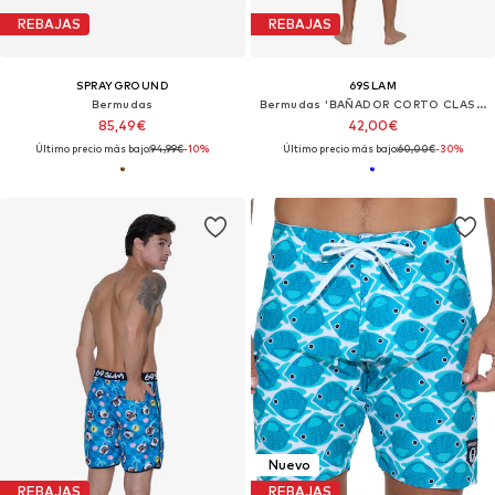
REBAJAS
REBAJAS
SPRAYGROUND
69SLAM
Bermudas
Bermudas 'BAÑADOR CORTO CLASSIC ARMIN MEXICOLAMENT'
85,49€
42,00€
Último precio más bajo:
94,99€
-10%
Último precio más bajo:
60,00€
-30%
Nuevo
REBAJAS
REBAJAS