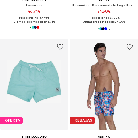
Bermudas
Bermudas 'Fundamentals Logo Boxer'
46,71€
24,50€
Precio original: 54,95€
Precio original: 35,00€
Último precio más bajo:
46,71€
Último precio más bajo:
24,50€
+
2
OFERTA
REBAJAS
SURF MONKEY
69SLAM