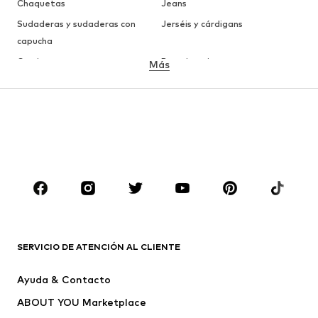
Chaquetas
Jeans
Sudaderas y sudaderas con
Jerséis y cárdigans
capucha
Camisetas
Ropa interior
Más
Pantalones
Camisas
Abrigos
Trajes y chaquetas
Ropa de baño
Tallas grandes
Zapatos
Deporte
Complementos
Premium
ROPA
Nuevo
Tendencia
Camisetas
Jeans
SERVICIO DE ATENCIÓN AL CLIENTE
Chaquetas
Sudaderas y sudaderas con
Ayuda & Contacto
capucha
ABOUT YOU Marketplace
Pantalones
Camisas