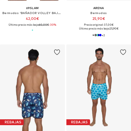
69SLAM
ARENA
Bermudas 'BAÑADOR VOLLEY BAJO FISHES'
Bermudas
42,00€
25,90€
Último precio más bajo:
60,00€
-30%
Precio original: 37,00€
Último precio más bajo:
25,90€
+
2
REBAJAS
REBAJAS