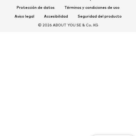
Protección de datos
Términos y condiciones de uso
COMPLEMENTOS
Aviso legal
Accesibilidad
Seguridad del producto
Nuevo
Gorras y gorros
© 2026 ABOUT YOU SE & Co. KG
Cinturones
Bolsos y mochilas
Relojes
Joyería
Gafas de sol
Carteras y estuches
Corbatas y accesorios
Bufandas y pañuelos
Guantes
Accesorios para el hogar
Exclusivo
Reciclado
PREMIUM
Nuevo
Camisetas
Jeans
Chaquetas y abrigos
Sudaderas y sudaderas con
Pantalones
capucha
Camisas
Ropa interior y de baño