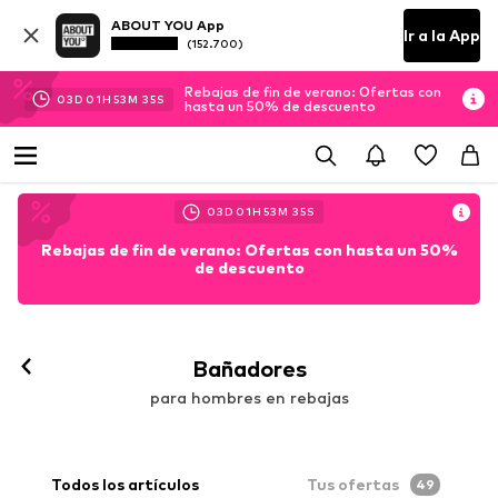
ABOUT YOU App
Ir a la App
(152.700)
Rebajas de fin de verano: Ofertas con
03
D
01
H
53
M
33
S
hasta un 50% de descuento
03
D
01
H
53
M
33
S
Rebajas de fin de verano: Ofertas con hasta un 50%
de descuento
Bañadores
para hombres en rebajas
Todos los artículos
Tus ofertas
49