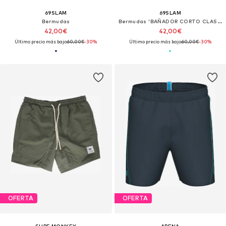
69SLAM
69SLAM
Bermudas
Bermudas 'BAÑADOR CORTO CLASSIC ARMIN FISHES'
42,00€
42,00€
Último precio más bajo:
60,00€
-30%
Último precio más bajo:
60,00€
-30%
OFERTA
OFERTA
SURF MONKEY
ARENA