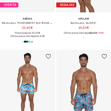
OFERTA
REBAJAS
ARENA
69SLAM
Bermudas 'FUNDAMENTALS BOXER R'
Bermudas 'ALEXIS'
22,40€
45,50€
Precio original: 32,00€
Último precio más bajo:
65,00€
-30%
Último precio más bajo:
22,40€
+
3