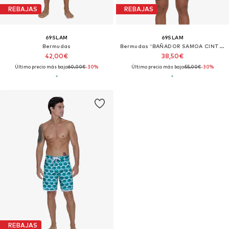
REBAJAS
REBAJAS
69SLAM
69SLAM
Bermudas
Bermudas 'BAÑADOR SAMOA CINTURA ELÁSTICA TROPICAL LAH'
42,00€
38,50€
Último precio más bajo:
60,00€
-30%
Último precio más bajo:
55,00€
-30%
REBAJAS