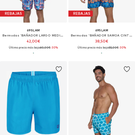
REBAJAS
REBAJAS
69SLAM
69SLAM
Bermudas 'BAÑADOR LARGO MEDIO AXEL WEIRD BLOCK'
Bermudas 'BAÑADOR SAMOA CINTURA ELÁSTICA FLOWER POWER'
42,00€
38,50€
Último precio más bajo:
60,00€
-30%
Último precio más bajo:
55,00€
-30%