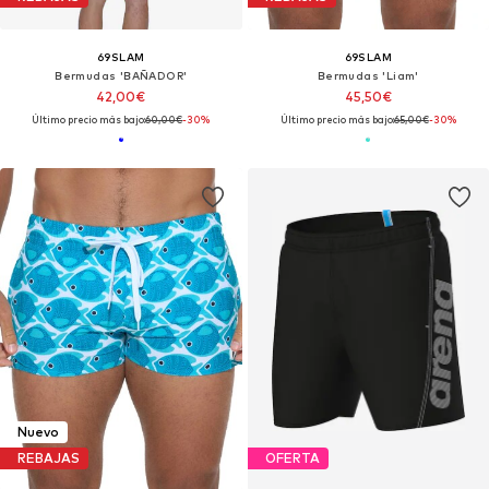
69SLAM
69SLAM
Bermudas 'BAÑADOR'
Bermudas 'Liam'
42,00€
45,50€
Último precio más bajo:
60,00€
-30%
Último precio más bajo:
65,00€
-30%
Nuevo
REBAJAS
OFERTA