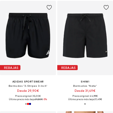
REBAJAS
REBAJAS
ADIDAS SPORTSWEAR
SHIWI
Bermudas '3-Stripes 3-Inch'
Bermudas 'Nate'
Desde 29,90€
Desde 31,49€
Precio original: 35,00€
Precio original: 44,99€
Último precio más bajo:
31,50€
-5%
Último precio más bajo:
31,49€