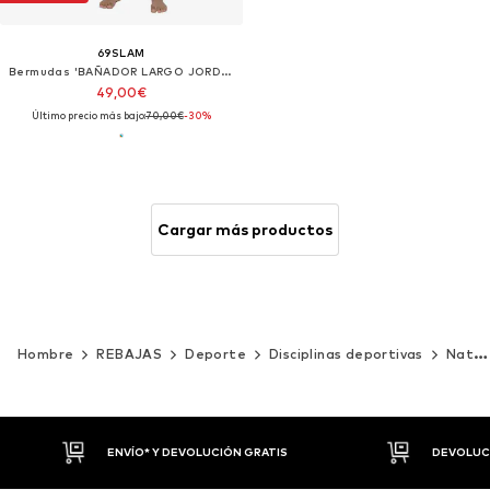
69SLAM
Bermudas 'BAÑADOR LARGO JORDAN FISHES'
49,00€
Último precio más bajo:
70,00€
-30%
Cargar más productos
Hombre
REBAJAS
Deporte
Disciplinas deportivas
Natación
DEVOLUCIONES HASTA 30 DÍAS
P