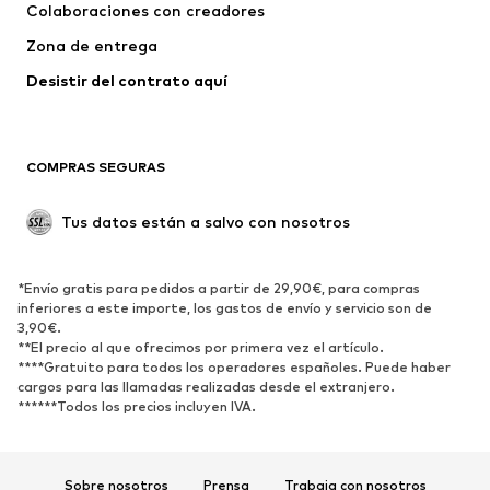
Ropa interior
Jerséis y cárdigans
Colaboraciones con creadores
Trajes y chaquetas
Abrigos
Zona de entrega
Ropa de baño
Tallas grandes
Desistir del contrato aquí 
Ocasiones
Exclusivo
Reciclado
COMPRAS SEGURAS
ZAPATOS
Tus datos están a salvo con nosotros
Nuevo
Tendencia
Botas y botines
Zapatillas de deporte
*Envío gratis para pedidos a partir de 29,90€, para compras
Zapatos bajos
Zapatos deportivos
inferiores a este importe, los gastos de envío y servicio son de
Zapatos abiertos
Exclusivo
3,90€.
**El precio al que ofrecimos por primera vez el artículo.
****Gratuito para todos los operadores españoles. Puede haber
DEPORTE
cargos para las llamadas realizadas desde el extranjero.
******Todos los precios incluyen IVA.
Ropa deportiva
Disciplinas deportivas
Zapatos deportivos
Mochilas deportivas y bolsos
Complementos deportivos
Sobre nosotros
Prensa
Trabaja con nosotros