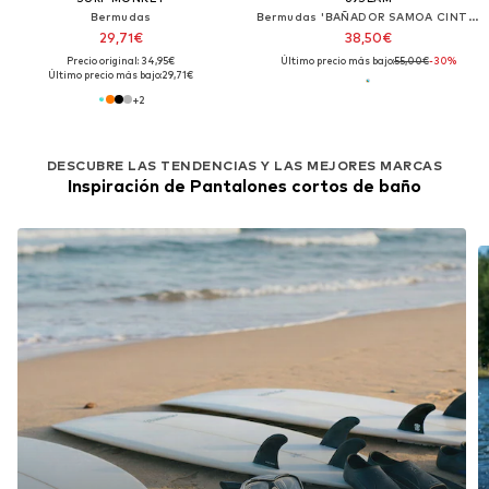
Bermudas
Bermudas 'BAÑADOR SAMOA CINTURA ELÁSTICA WEIRD BLOCK'
29,71€
38,50€
Precio original: 34,95€
Último precio más bajo:
55,00€
-30%
Último precio más bajo:
29,71€
+
2
DESCUBRE LAS TENDENCIAS Y LAS MEJORES MARCAS
Inspiración de Pantalones cortos de baño