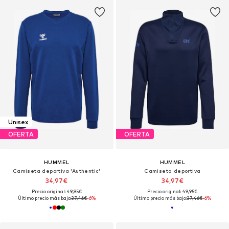
Unisex
OFERTA
OFERTA
HUMMEL
HUMMEL
Camiseta deportiva 'Authentic'
Camiseta deportiva
34,97€
34,97€
Precio original: 49,95€
Precio original: 49,95€
Último precio más bajo:
37,46€
-6%
Último precio más bajo:
37,46€
-6%