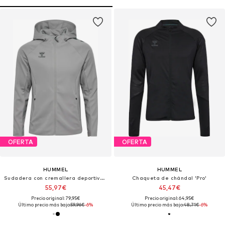
OFERTA
OFERTA
HUMMEL
HUMMEL
Sudadera con cremallera deportiva 'Cima 2.0'
Chaqueta de chándal 'Pro'
55,97€
45,47€
Precio original: 79,95€
Precio original: 64,95€
Último precio más bajo:
59,96€
-6%
Último precio más bajo:
48,71€
-6%