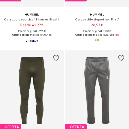
HUMMEL
HUMMEL
Calzado deportivo 'Slimmer Stadil'
Calzoncillo deportivo 'First'
Desde 41,97€
26,57€
Precio original: 59,95€
Precio original: 37,95€
Último precio más bajo:
40,41€
Último precio más bajo:
28,46€
-6%
+
7
OFERTA
OFERTA