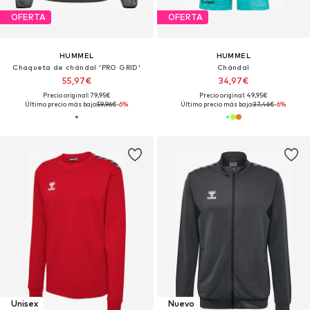
OFERTA
OFERTA
HUMMEL
HUMMEL
Chaqueta de chándal 'PRO GRID'
Chándal
55,97€
34,97€
Precio original: 79,95€
Precio original: 49,95€
Último precio más bajo:
59,96€
-6%
Último precio más bajo:
37,46€
-6%
Unisex
Nuevo