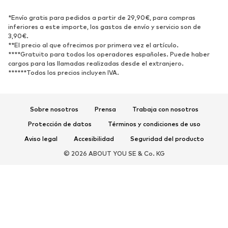
Botas y botines
Zapatillas de deporte
*Envío gratis para pedidos a partir de 29,90€, para compras
Zapatos bajos
Zapatos deportivos
inferiores a este importe, los gastos de envío y servicio son de
Zapatos abiertos
Exclusivo
3,90€.
**El precio al que ofrecimos por primera vez el artículo.
****Gratuito para todos los operadores españoles. Puede haber
DEPORTE
cargos para las llamadas realizadas desde el extranjero.
******Todos los precios incluyen IVA.
Ropa deportiva
Disciplinas deportivas
Zapatos deportivos
Mochilas deportivas y bolsos
Complementos deportivos
Sobre nosotros
Prensa
Trabaja con nosotros
Protección de datos
Términos y condiciones de uso
COMPLEMENTOS
Aviso legal
Accesibilidad
Seguridad del producto
Nuevo
Gorras y gorros
© 2026 ABOUT YOU SE & Co. KG
Cinturones
Bolsos y mochilas
Relojes
Joyería
Gafas de sol
Carteras y estuches
Corbatas y accesorios
Bufandas y pañuelos
Guantes
Accesorios para el hogar