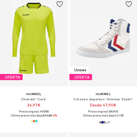
Unisex
OFERTA
OFERTA
HUMMEL
HUMMEL
Chándal 'Core'
Calzado deportivo 'Slimmer Stadil'
34,97€
Desde 47,90€
Precio original: 49,95€
Precio original: 69,90€
Último precio más bajo:
37,46€
-6%
Último precio más bajo:
43,11€
+
7