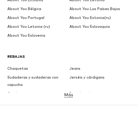
About You Bélgica
About You Los Países Bajos
About You Portugal
About You Estonia(ru)
About You Letonia (ru)
About You Eslovaquia
About You Eslovenia
REBAJAS
Chaquetas
Jeans
Sudaderas y sudaderas con
Jerséis y cárdigans
capucha
Camisetas
Ropa interior
Más
Pantalones
Camisas
Abrigos
Trajes y chaquetas
Ropa de baño
Tallas grandes
Zapatos
Deporte