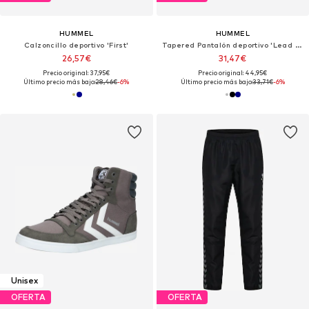
HUMMEL
HUMMEL
Calzoncillo deportivo 'First'
Tapered Pantalón deportivo 'Lead 2.0'
26,57€
31,47€
Precio original: 37,95€
Precio original: 44,95€
Último precio más bajo:
28,46€
-6%
Último precio más bajo:
33,71€
-6%
Unisex
OFERTA
OFERTA