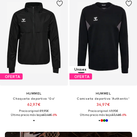
Unisex
OFERTA
OFERTA
HUMMEL
HUMMEL
Chaqueta deportiva 'Go'
Camiseta deportiva 'Authentic'
62,97€
34,97€
Precio original: 89,95€
Precio original: 49,95€
Último precio más bajo:
67,46€
-6%
Último precio más bajo:
37,46€
-6%