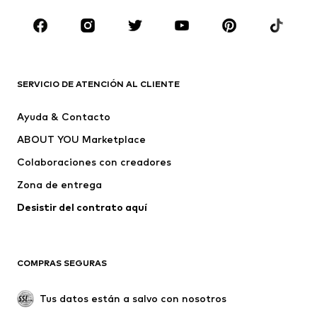
Complementos
Premium
ROPA
Nuevo
Tendencia
Camisetas
Jeans
SERVICIO DE ATENCIÓN AL CLIENTE
Chaquetas
Sudaderas y sudaderas con
Ayuda & Contacto
capucha
ABOUT YOU Marketplace
Pantalones
Camisas
Ropa interior
Jerséis y cárdigans
Colaboraciones con creadores
Trajes y chaquetas
Abrigos
Zona de entrega
Ropa de baño
Tallas grandes
Desistir del contrato aquí 
Ocasiones
Exclusivo
Reciclado
COMPRAS SEGURAS
ZAPATOS
Tus datos están a salvo con nosotros
Nuevo
Tendencia