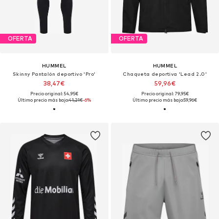
OFERTA
OFERTA
HUMMEL
HUMMEL
Skinny Pantalón deportivo 'Pro'
Chaqueta deportiva 'Lead 2.0'
38,47€
59,96€
Precio original: 54,95€
Precio original: 79,95€
Último precio más bajo:
41,21€
-6%
Último precio más bajo:
59,96€