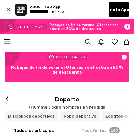
ABOUT YOU App
Ir a la App
(152.700)
Rebajas de fin de verano: Ofertas con
02
D
11
H
05
M
55
S
hasta un 50% de descuento
02
D
11
H
05
M
55
S
Rebajas de fin de verano: Ofertas con hasta un 50%
de descuento
Deporte
(Hummel) para hombres en rebajas
Disciplinas deportivas
Ropa deportiva
Zapatos depo
Todos los artículos
Tus ofertas
280