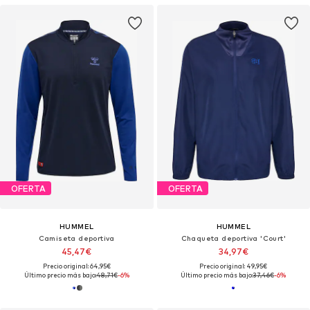
OFERTA
OFERTA
HUMMEL
HUMMEL
Camiseta deportiva
Chaqueta deportiva 'Court'
45,47€
34,97€
Precio original: 64,95€
Precio original: 49,95€
Último precio más bajo:
48,71€
-6%
Último precio más bajo:
37,46€
-6%