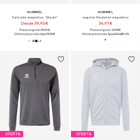
HUMMEL
HUMMEL
Calzado deportivo 'Stadil'
regular Pantalón deportivo
Desde 39,90€
34,97€
Precio original: 69,90€
Precio original: 49,95€
Último precio más bajo:
19,95€
Último precio más bajo:
37,46€
-6%
+
7
OFERTA
OFERTA