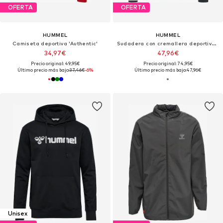
OFERTA
OFERTA
HUMMEL
HUMMEL
Camiseta deportiva 'Authentic'
Sudadera con cremallera deportiva 'AUTHENTIC'
34,97€
47,96€
Precio original: 49,95€
Precio original: 74,95€
Último precio más bajo:
37,46€
-6%
Último precio más bajo:
47,96€
Unisex