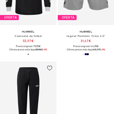
OFERTA
OFERTA
HUMMEL
HUMMEL
Camiseta de fútbol
regular Pantalón 'Cima 2.0'
55,97€
31,47€
Precio original: 79,95€
Precio original: 44,95€
Último precio más bajo:
59,96€
-6%
Último precio más bajo:
33,71€
-6%