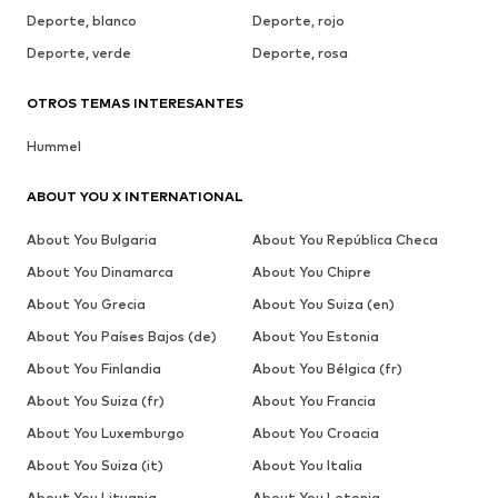
Deporte, blanco
Deporte, rojo
Deporte, verde
Deporte, rosa
OTROS TEMAS INTERESANTES
Hummel
ABOUT YOU X INTERNATIONAL
About You Bulgaria
About You República Checa
About You Dinamarca
About You Chipre
About You Grecia
About You Suiza (en)
About You Países Bajos (de)
About You Estonia
About You Finlandia
About You Bélgica (fr)
About You Suiza (fr)
About You Francia
About You Luxemburgo
About You Croacia
About You Suiza (it)
About You Italia
About You Lituania
About You Letonia