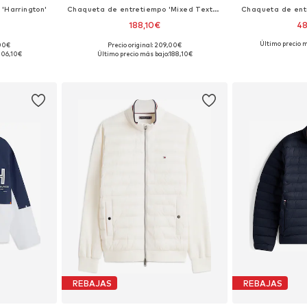
'Harrington'
Chaqueta de entretiempo 'Mixed Texture Intechno Zip-thru'
Chaqueta de ent
188,10€
4
+
1
Último precio m
,00€
Precio original: 209,00€
 L, XL, XXL
Tallas disponibles: S, M, L, XL, XXL
Tallas disponib
206,10€
Último precio más bajo:
188,10€
esta
Añadir a la cesta
Añadir
REBAJAS
REBAJAS