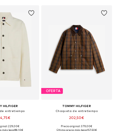
OFERTA
 HILFIGER
TOMMY HILFIGER
de entretiempo
Chaqueta de entretiempo
14,75€
202,50€
iginal: 229,00€
Precio original: 379,00€
les: S, M, L, XL, XXL
Tallas disponibles: S, M, L, XL, XXL
o más bajo:
98,10€
Último precio más bajo:
157,50€