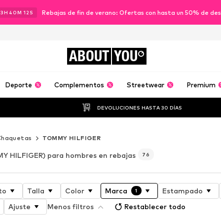
Rebajas de fin de verano: Ofertas con hasta un 50% de de
13
H
40
M
09
S
ABOUT
YOU
Deporte
Complementos
Streetwear
Premium
DEVOLUCIONES HASTA 30 DÍAS
Chaquetas
TOMMY HILFIGER
Y HILFIGER) para hombres en rebajas
76
to
Talla
Color
Marca
Estampado
1
Ajuste
Menos filtros
Restablecer todo