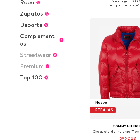
Ropa
Precio original: 249
Tallas disponibles: M
Último precio más bajo:
1
Añadir a la c
Zapatos
Deporte
Complement
os
Streetwear
Premium
Top 100
Nuevo
REBAJAS
TOMMY HILFIG
299,00€