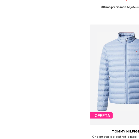
Último precio más bajo:
580
Tallas disponibles: S
Añadir a la c
OFERTA
TOMMY HILFIG