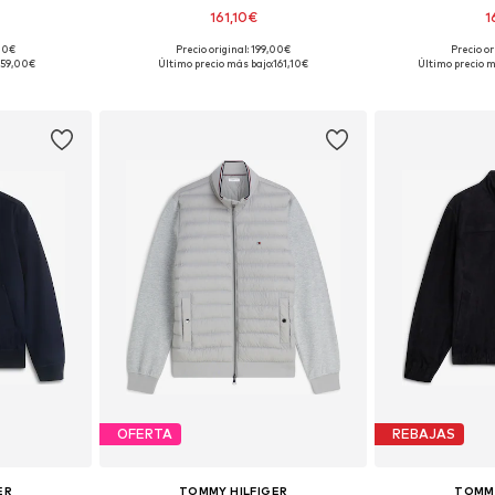
161,10€
1
,00€
Precio original: 199,00€
Precio or
M, L, XL, XXL
Tallas disponibles: S, M, L, XL, XXL
Tallas disponib
159,00€
Último precio más bajo:
161,10€
Último precio m
esta
Añadir a la cesta
Añadir
OFERTA
REBAJAS
ER
TOMMY HILFIGER
TOMMY