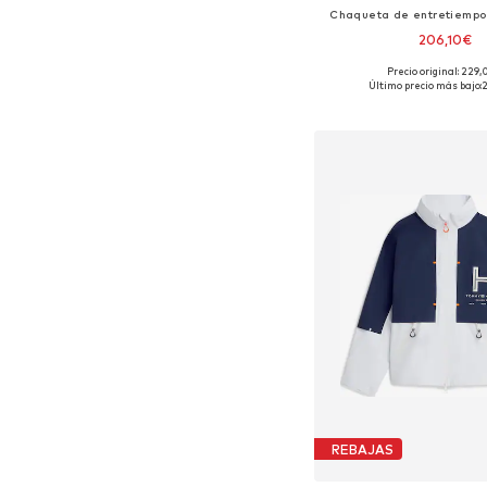
Chaqueta de entretiempo 
206,10€
Precio original: 229
Tallas disponibles: S, M,
Último precio más bajo:
Añadir a la c
REBAJAS