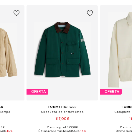
OFERTA
OFERTA
ER
TOMMY HILFIGER
TOMMY
tiempo
Chaqueta de entretiempo
Chaqueta 
117,00€
1
,00€
Precio original: 329,90€
Precio or
M, L, XL
Tallas disponibles: S, M, L, XL, XXL
Tallas disponib
,50€
-14%
Último precio más bajo:
136,50€
-14%
Último preci