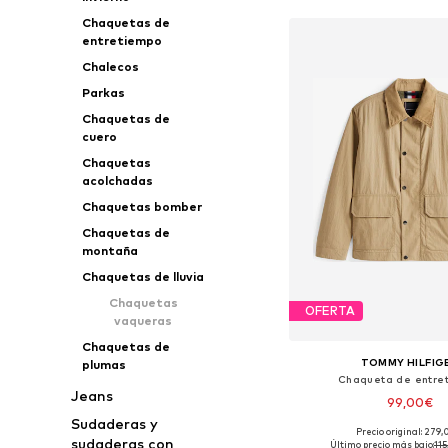
Chaquetas de
entretiempo
Chalecos
Parkas
Chaquetas de
cuero
Chaquetas
acolchadas
Chaquetas bomber
Chaquetas de
montaña
Chaquetas de lluvia
Chaquetas
OFERTA
vaqueras
Chaquetas de
TOMMY HILFIG
plumas
Chaqueta de entre
Jeans
99,00€
Sudaderas y
Precio original: 279
Tallas disponibles: S, 
sudaderas con
Último precio más bajo:
115