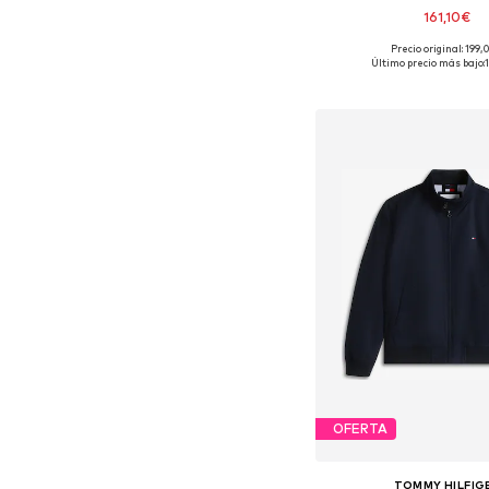
161,10€
Precio original: 199
Tallas disponibles: XS, S, 
Último precio más bajo:
Añadir a la c
OFERTA
TOMMY HILFIG