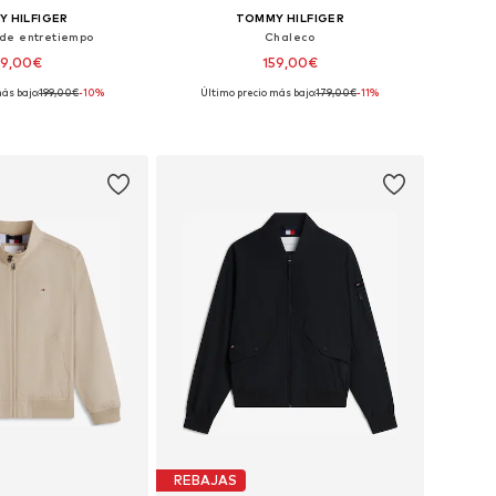
 HILFIGER
TOMMY HILFIGER
de entretiempo
Chaleco
79,00€
159,00€
ás bajo:
199,00€
-10%
Último precio más bajo:
179,00€
-11%
en muchas tallas
Tallas disponibles: XS, S, M, L, XL, XXL
 a la cesta
Añadir a la cesta
REBAJAS