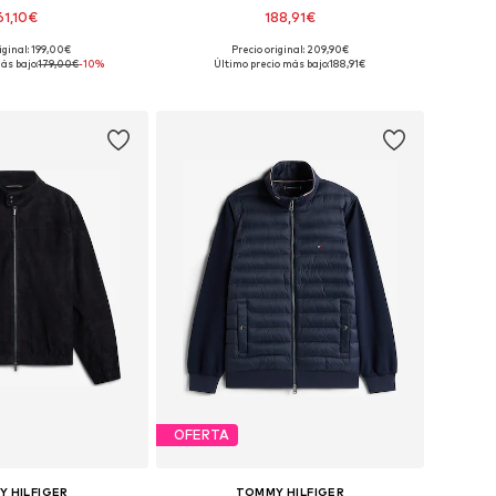
61,10€
188,91€
+
1
iginal: 199,00€
Precio original: 209,90€
les: S, M, L, XL, XXL
Tallas disponibles: XS, S, M, L, XL, XXL
ás bajo:
179,00€
-10%
Último precio más bajo:
188,91€
 a la cesta
Añadir a la cesta
OFERTA
 HILFIGER
TOMMY HILFIGER