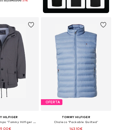
ás bajo:
390,00€
-31%
onibles: M-L, XL
 a la cesta
OFERTA
 HILFIGER
TOMMY HILFIGER
Parca de entretiempo 'Tommy Hilfiger Jacke'
Chaleco 'Packable Quilted'
69,00€
143,10€