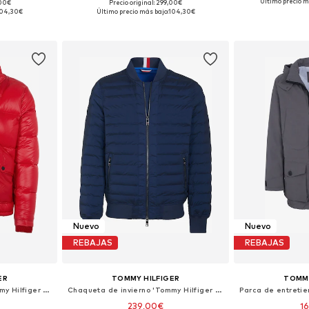
Último precio m
,00€
Precio original: 299,00€
, L, XL
Tallas disponibles: M, L
Tallas disp
04,30€
Último precio más bajo:
104,30€
esta
Añadir a la cesta
Añadir
Nuevo
Nuevo
REBAJAS
REBAJAS
ER
TOMMY HILFIGER
TOMMY
Chaqueta de invierno 'Tommy Hilfiger Jacke mit abnehmbarer Kapuze'
Chaqueta de invierno 'Tommy Hilfiger Jacke'
239,00€
1