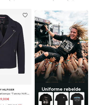
 a la cesta
Añadir a la cesta
Uniforme rebelde
 HILFIGER
Chaqueta de entretiempo 'Tommy Hilfiger Jacke'
69,00€