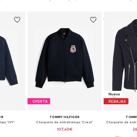
esta
Añadir a la cesta
Añadir
Nuevo
OFERTA
REBAJAS
ER
TOMMY HILFIGER
TOMMY
mpo 'IVY'
Chaqueta de entretiempo 'Crest'
107,40€
2