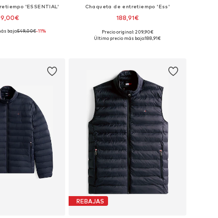
retiempo 'ESSENTIAL'
Chaqueta de entretiempo 'Ess'
89,00€
188,91€
ás bajo:
549,00€
-11%
+
1
Precio original: 209,90€
les: S, M, L, XL, XXL
Tallas disponibles: XS, S, M, L, XL, XXL
Último precio más bajo:
188,91€
 a la cesta
Añadir a la cesta
REBAJAS