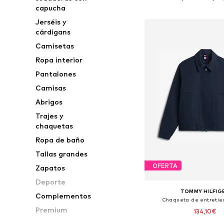
capucha
Añadir a la c
Jerséis y
cárdigans
Camisetas
Ropa interior
Pantalones
Camisas
Abrigos
Trajes y
chaquetas
Ropa de baño
Tallas grandes
OFERTA
Zapatos
Deporte
TOMMY HILFIG
Complementos
Chaqueta de entretie
Premium
134,10€