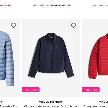
,00€
-48%
Último precio más bajo:
389,00€
-38%
Último precio m
, M, L
Disponible en muchas tallas
Tallas disp
esta
Añadir a la cesta
Añadir
OFERTA
OFERTA
ER
TOMMY HILFIGER
TOMMY
Chaqueta de entretiempo 'Packable Flag Embroidery Padded'
Chaqueta de entretiempo 'Packable Ivy'