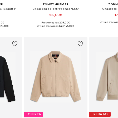
ER
TOMMY HILFIGER
TOMMY
o 'Regatta'
Chaqueta de entretiempo 'ESS'
Chaqueta 
185,00€
1
+
1
Último precio m
,00€
Precio original: 209,00€
 L, XL, XXL
Tallas disponibles: M, L, XL
Disponible 
323,10€
Último precio más bajo:
145,00€
esta
Añadir a la cesta
Añadir
OFERTA
REBAJAS