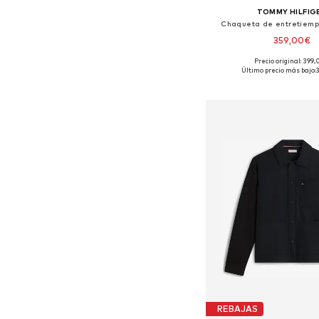
TOMMY HILFIG
Chaqueta de entretiemp
359,00€
Precio original: 399
Tallas disponibles: S, M,
Último precio más bajo:
Añadir a la c
REBAJAS