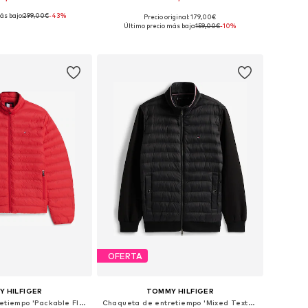
ás bajo:
299,00€
-43%
Precio original: 179,00€
onibles: S, M, L
Tallas disponibles: S, M, L, XL, XXL
Último precio más bajo:
159,00€
-10%
 a la cesta
Añadir a la cesta
OFERTA
 HILFIGER
TOMMY HILFIGER
Chaqueta de entretiempo 'Packable Flag Embroidery Padded'
Chaqueta de entretiempo 'Mixed Texture Intechno Zip-thru'