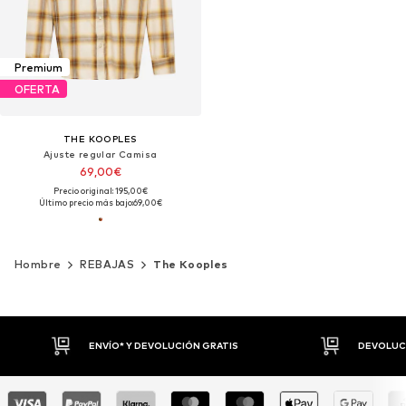
Premium
OFERTA
THE KOOPLES
Ajuste regular Camisa
69,00€
Precio original: 195,00€
Último precio más bajo:
69,00€
Hombre
REBAJAS
The Kooples
ENVÍO* Y DEVOLUCIÓN GRATIS
DEVOLUCIO