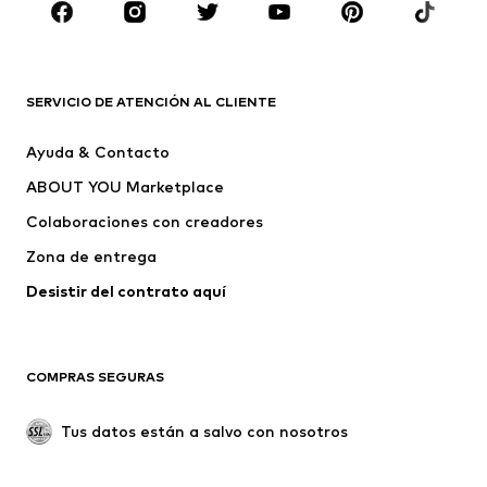
ROPA
Nuevo
Tendencia
Camisetas
Jeans
SERVICIO DE ATENCIÓN AL CLIENTE
Chaquetas
Sudaderas y sudaderas con
Ayuda & Contacto
capucha
ABOUT YOU Marketplace
Pantalones
Camisas
Ropa interior
Jerséis y cárdigans
Colaboraciones con creadores
Trajes y chaquetas
Abrigos
Zona de entrega
Ropa de baño
Tallas grandes
Desistir del contrato aquí 
Ocasiones
Exclusivo
Reciclado
COMPRAS SEGURAS
ZAPATOS
Tus datos están a salvo con nosotros
Nuevo
Tendencia
Botas y botines
Zapatillas de deporte