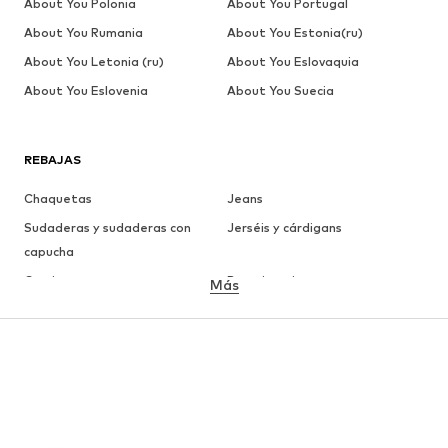
About You Polonia
About You Portugal
About You Rumania
About You Estonia(ru)
About You Letonia (ru)
About You Eslovaquia
About You Eslovenia
About You Suecia
REBAJAS
Chaquetas
Jeans
Sudaderas y sudaderas con
Jerséis y cárdigans
capucha
Camisetas
Ropa interior
Más
Pantalones
Camisas
Abrigos
Trajes y chaquetas
Ropa de baño
Tallas grandes
Zapatos
Deporte
Complementos
Premium