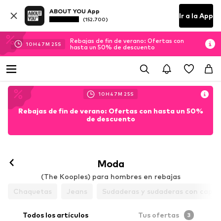
ABOUT YOU App
Ir a la App
(152.700)
Rebajas de fin de verano: Ofertas con
10
H
47
M
25
S
hasta un 50% de descuento
10
H
47
M
25
S
Rebajas de fin de verano: Ofertas con hasta un 50%
de descuento
Moda
(The Kooples) para hombres en rebajas
Chaquetas
Jeans
Sudaderas y sudaderas con capu
Todos los artículos
Tus ofertas
3