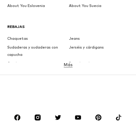
About You Eslovenia
About You Suecia
REBAJAS
Chaquetas
Jeans
Sudaderas y sudaderas con
Jerséis y cárdigans
capucha
Camisetas
Ropa interior
Más
Pantalones
Camisas
Abrigos
Trajes y chaquetas
Ropa de baño
Tallas grandes
Zapatos
Deporte
Complementos
Premium
ROPA
Nuevo
Tendencia