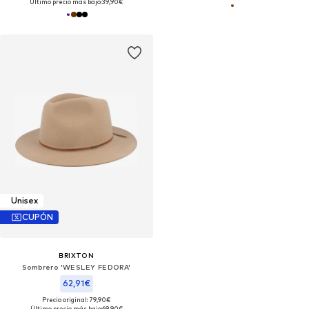
Último precio más bajo:
39,90€
Unisex
CUPÓN
BRIXTON
Sombrero 'WESLEY FEDORA'
62,91€
Precio original: 79,90€
Último precio más bajo:
69,90€