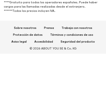
****Gratuito para todos los operadores españoles. Puede haber
DEPORTE
cargos para las llamadas realizadas desde el extranjero.
******Todos los precios incluyen IVA.
Ropa deportiva
Disciplinas deportivas
Zapatos deportivos
Mochilas deportivas y bolsos
Complementos deportivos
Sobre nosotros
Prensa
Trabaja con nosotros
Protección de datos
Términos y condiciones de uso
COMPLEMENTOS
Aviso legal
Accesibilidad
Seguridad del producto
Nuevo
Gorras y gorros
© 2026 ABOUT YOU SE & Co. KG
Cinturones
Bolsos y mochilas
Relojes
Joyería
Gafas de sol
Carteras y estuches
Corbatas y accesorios
Bufandas y pañuelos
Guantes
Accesorios para el hogar
Exclusivo
Reciclado
PREMIUM