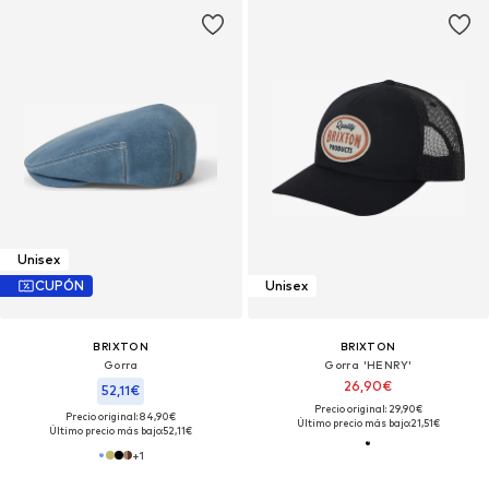
Unisex
CUPÓN
Unisex
BRIXTON
BRIXTON
Gorra
Gorra 'HENRY'
26,90€
52,11€
Precio original: 29,90€
Precio original: 84,90€
Último precio más bajo:
21,51€
Último precio más bajo:
52,11€
+
1