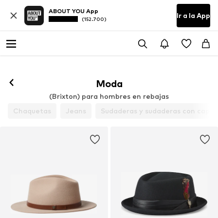
ABOUT YOU App
Ir a la App
(152.700)
Moda
(Brixton) para hombres en rebajas
Chaquetas
Jeans
Sudaderas y sudaderas con capu