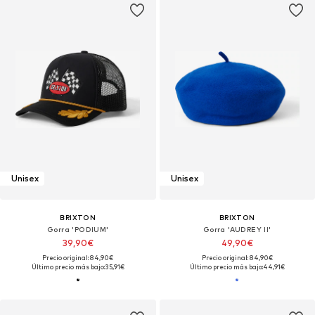
Unisex
Unisex
BRIXTON
BRIXTON
Gorra 'PODIUM'
Gorra 'AUDREY II'
39,90€
49,90€
Precio original: 84,90€
Precio original: 84,90€
Último precio más bajo:
35,91€
Último precio más bajo:
44,91€