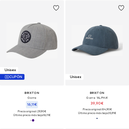
Unisex
CUPÓN
Unisex
BRIXTON
BRIXTON
Gorra
Gorra 'ALPHA'
39,90€
16,11€
Precio original: 84,90€
Precio original: 29,90€
Último precio más bajo:
35,91€
Último precio más bajo:
16,11€