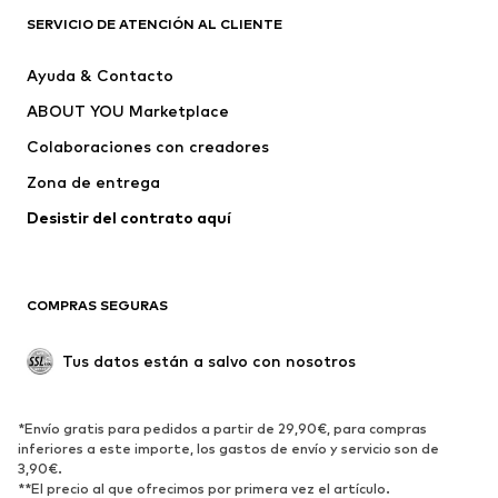
Camisetas
Jeans
SERVICIO DE ATENCIÓN AL CLIENTE
Chaquetas
Sudaderas y sudaderas con
Ayuda & Contacto
capucha
ABOUT YOU Marketplace
Pantalones
Camisas
Ropa interior
Jerséis y cárdigans
Colaboraciones con creadores
Trajes y chaquetas
Abrigos
Zona de entrega
Ropa de baño
Tallas grandes
Desistir del contrato aquí 
Ocasiones
Exclusivo
Reciclado
COMPRAS SEGURAS
ZAPATOS
Tus datos están a salvo con nosotros
Nuevo
Tendencia
Botas y botines
Zapatillas de deporte
*Envío gratis para pedidos a partir de 29,90€, para compras
Zapatos bajos
Zapatos deportivos
inferiores a este importe, los gastos de envío y servicio son de
Zapatos abiertos
Exclusivo
3,90€.
**El precio al que ofrecimos por primera vez el artículo.