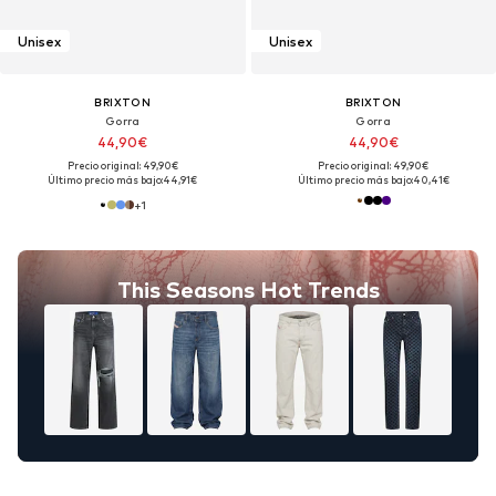
Unisex
Unisex
BRIXTON
BRIXTON
Gorra
Gorra
44,90€
44,90€
Precio original: 49,90€
Precio original: 49,90€
Último precio más bajo:
44,91€
Último precio más bajo:
40,41€
+
1
This Seasons Hot Trends