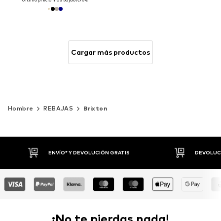
Cargar más productos
Hombre
REBAJAS
Brixton
DEVOLUCIONES HASTA 30 DÍAS
P
¡No te pierdas nada!