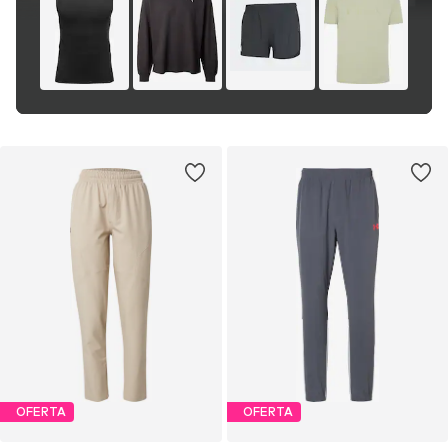
OFERTA
OFERTA