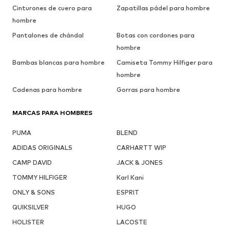
Cinturones de cuero para
Zapatillas pádel para hombre
hombre
Pantalones de chándal
Botas con cordones para
hombre
Bambas blancas para hombre
Camiseta Tommy Hilfiger para
hombre
Cadenas para hombre
Gorras para hombre
MARCAS PARA HOMBRES
PUMA
BLEND
ADIDAS ORIGINALS
CARHARTT WIP
CAMP DAVID
JACK & JONES
TOMMY HILFIGER
Karl Kani
ONLY & SONS
ESPRIT
QUIKSILVER
HUGO
HOLISTER
LACOSTE