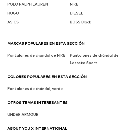
POLO RALPH LAUREN
NIKE
HUGO
DIESEL
ASICS
BOSS Black
MARCAS POPULARES EN ESTA SECCIÓN
Pantalones de chándal de NIKE
Pantalones de chándal de
Lacoste Sport
COLORES POPULARES EN ESTA SECCIÓN
Pantalones de chándal, verde
OTROS TEMAS INTERESANTES
UNDER ARMOUR
ABOUT YOU X INTERNATIONAL