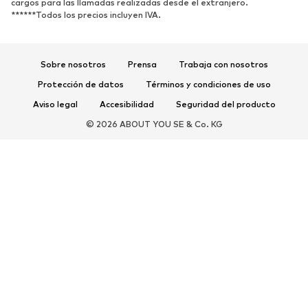
cargos para las llamadas realizadas desde el extranjero.
******Todos los precios incluyen IVA.
Ropa deportiva
Disciplinas deportivas
Zapatos deportivos
Mochilas deportivas y bolsos
Complementos deportivos
Sobre nosotros
Prensa
Trabaja con nosotros
Protección de datos
Términos y condiciones de uso
COMPLEMENTOS
Aviso legal
Accesibilidad
Seguridad del producto
Nuevo
Gorras y gorros
© 2026 ABOUT YOU SE & Co. KG
Cinturones
Bolsos y mochilas
Relojes
Joyería
Gafas de sol
Carteras y estuches
Corbatas y accesorios
Bufandas y pañuelos
Guantes
Accesorios para el hogar
Exclusivo
Reciclado
PREMIUM
Nuevo
Camisetas