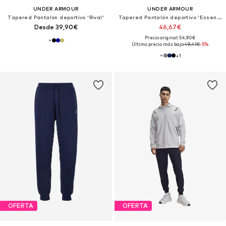
UNDER ARMOUR
UNDER ARMOUR
Tapered Pantalón deportivo 'Rival'
Tapered Pantalón deportivo 'Essential'
Desde 39,90€
46,67€
Precio original: 54,90€
Último precio más bajo:
49,41€
-5%
+
1
OFERTA
OFERTA