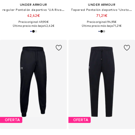
UNDER ARMOUR
UNDER ARMOUR
regular Pantalón deportivo 'UA Rival Flc'
Tapered Pantalón deportivo 'Unstoppable'
42,42€
71,21€
Precio original: 49,90€
Precio original: 94,95€
Último precio más bajo:
42,42€
Último precio más bajo:
71,21€
OFERTA
OFERTA