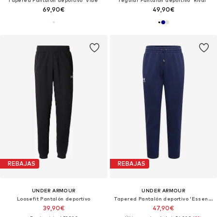
69,90€
49,90€
REBAJAS
REBAJAS
UNDER ARMOUR
UNDER ARMOUR
Loosefit Pantalón deportivo
Tapered Pantalón deportivo 'Essential'
39,90€
47,90€