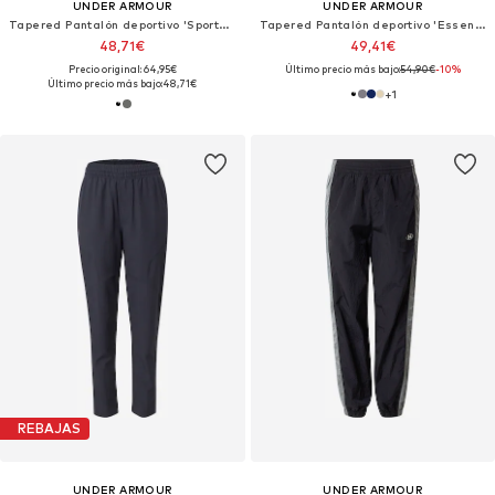
UNDER ARMOUR
UNDER ARMOUR
Tapered Pantalón deportivo 'Sportstyle'
Tapered Pantalón deportivo 'Essential'
48,71€
49,41€
Precio original: 64,95€
Último precio más bajo:
54,90€
-10%
Último precio más bajo:
48,71€
+
1
REBAJAS
UNDER ARMOUR
UNDER ARMOUR