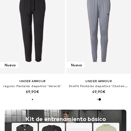
Nuevo
Nuevo
UNDER ARMOUR
UNDER ARMOUR
regular Pantalón deportivo 'Velociti'
Slimfit Pantalón deportivo 'Challenger'
69,90€
49,90€
Kit de entrenamiento básico