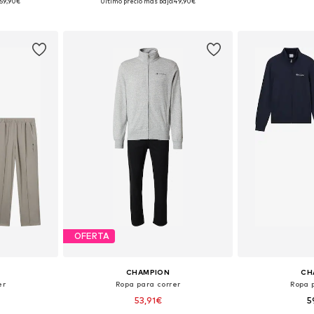
59,90€
Último precio más bajo:
49,90€
esta
Añadir a la cesta
Añadir
OFERTA
CHAMPION
CH
er
Ropa para correr
Ropa 
53,91€
5