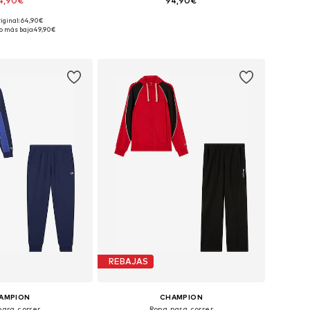
4,90€
94,90€
riginal: 64,90€
sponibles: S, M
Tallas disponibles: XXL
o más bajo:
49,90€
 a la cesta
Añadir a la cesta
REBAJAS
AMPION
CHAMPION
para correr
Ropa para correr