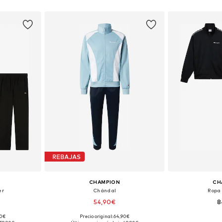
esta
Añadir a la cesta
Añadir
REBAJAS
CHAMPION
CH
er
Chándal
Ropa
54,90€
8
90€
Precio original: 64,90€
, M, L
Tallas disponibles: M, L
Tallas dis