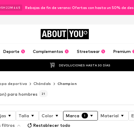
Rebajas de fin de verano: Ofertas con hasta un 50% de de
05
H
22
M
43
S
ABOUT
YOU
Deporte
Complementos
Streetwear
Premium
DEVOLUCIONES HASTA 30 DÍAS
opa deportiva
Chándals
Champion
on) para hombres
21
jas
Talla
Color
Marca
Material
E
1
filtros
Restablecer todo