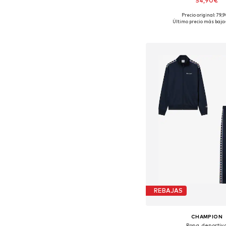
54,90€
Precio original: 79,
Tallas disponibles:
Último precio más bajo:
Añadir a la c
REBAJAS
CHAMPION
Ropa deportiv