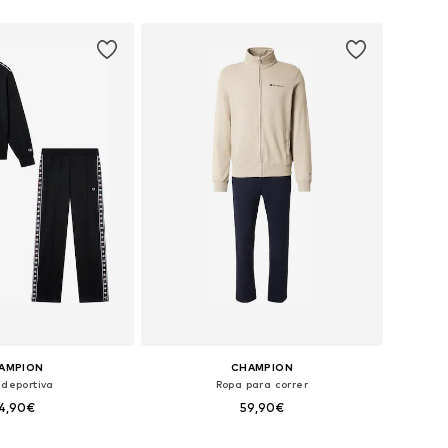
 a la cesta
Añadir a la cesta
AMPION
CHAMPION
 deportiva
Ropa para correr
4,90€
59,90€
ponibles: L, XL
Tallas disponibles: S