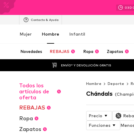
03
D
Contacto & Ayuda
Mujer
Hombre
Infantil
Novedades
REBAJAS
Ropa
Zapatos
ENVÍO* Y DEVOLUCIÓN GRATIS
Hombre
Deporte
R
Todos los
artículos de
Chándals
(Champi
oferta
REBAJAS
Precio
Reba
Ropa
Funciones
Menos 
Zapatos