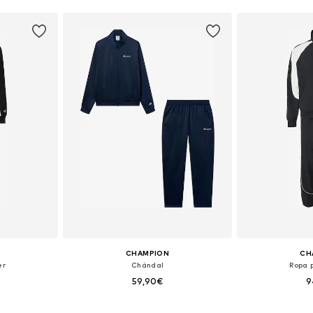
CHAMPION
CH
er
Chándal
Ropa 
59,90€
9
, XL, XXL
Tallas disponibles: S, M, L, XL, XXL
Tallas disp