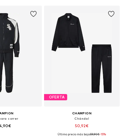
OFERTA
AMPION
CHAMPION
para correr
Chándal
4,90€
50,92€
Último precio más bajo:
59,90€
-15%
onibles: S, M, L
Tallas disponibles: S, M, L, XL, XXL