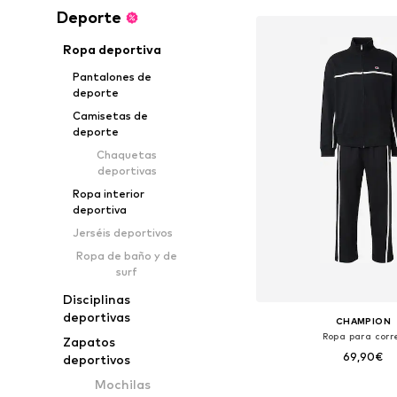
Deporte
Ropa deportiva
Pantalones de
deporte
Camisetas de
deporte
Chaquetas
deportivas
Ropa interior
deportiva
Jerséis deportivos
Ropa de baño y de
surf
Disciplinas
deportivas
CHAMPION
Ropa para corr
Zapatos
69,90€
deportivos
Mochilas
Tallas disponibles: M, L