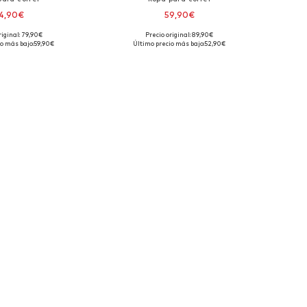
4,90€
59,90€
riginal: 79,90€
Precio original: 89,90€
isponibles: M
Tallas disponibles: M
o más bajo:
59,90€
Último precio más bajo:
52,90€
 a la cesta
Añadir a la cesta