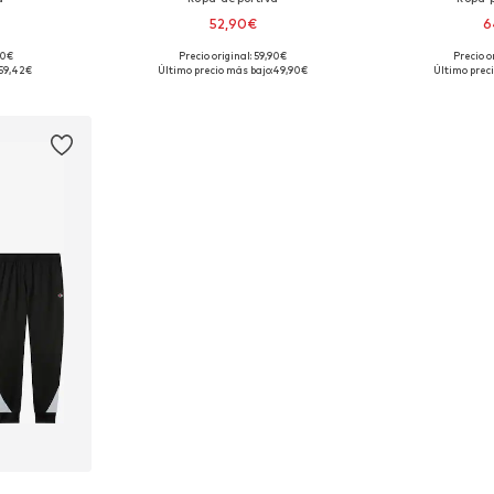
52,90€
6
90€
Precio original: 59,90€
Precio o
s: M
Tallas disponibles: S
Tallas d
59,42€
Último precio más bajo:
49,90€
Último preci
esta
Añadir a la cesta
Añadir