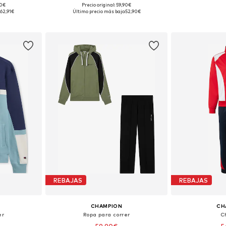
90€
Precio original: 59,90€
: XXL
Tallas disponibles: S x regular
Tallas dis
62,91€
Último precio más bajo:
52,90€
esta
Añadir a la cesta
Añadir
REBAJAS
REBAJAS
CHAMPION
CH
er
Ropa para correr
C