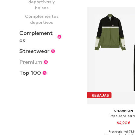
deportivas y
Añadir a la c
bolsos
Complementos
deportivos
Complement
os
Streetwear
Premium
Top 100
REBAJAS
CHAMPION
Ropa para corr
64,90€
Precio original: 79,
Tallas disponibles: S