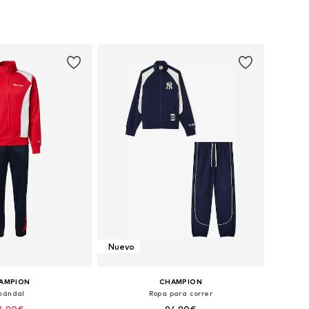
ponibles: XS, M
Tallas disponibles: L
 a la cesta
Añadir a la cesta
Nuevo
AMPION
CHAMPION
hándal
Ropa para correr