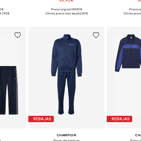
59,90€
5
90€
Precio original: 89,90€
Precio o
 XS, M
Tallas disponibles: M, XL
Tallas di
47,90€
Último precio más bajo:
52,90€
Último preci
esta
Añadir a la cesta
Añadir
REBAJAS
REBAJAS
CHAMPION
CH
a
Ropa deportiva
Ropa 