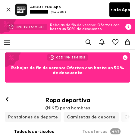
ABOUT YOU App
Ir a la App
(152.700)
Rebajas de fin de verano: Ofertas con
02
D
19
H
51
M
51
S
hasta un 50% de descuento
02
D
19
H
51
M
51
S
Rebajas de fin de verano: Ofertas con hasta un 50%
de descuento
Ropa deportiva
(NIKE) para hombres
Pantalones de deporte
Camisetas de deporte
Chaq
Todos los artículos
Tus ofertas
441