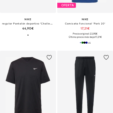
OFERTA
NIKE
NIKE
regular Pantalón deportivo 'Challenger'
Camiseta funcional 'Park 20'
44,90€
17,21€
Precio original: 22,95€
Último precio más bajo:
17,21€
+
4