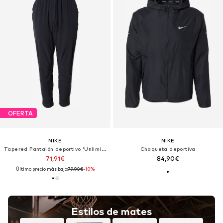
OFERTA
NIKE
NIKE
Tapered Pantalón deportivo 'Unlimited'
Chaqueta deportiva
71,91€
84,90€
Último precio más bajo:
79,90€
-10%
Estilos de mates