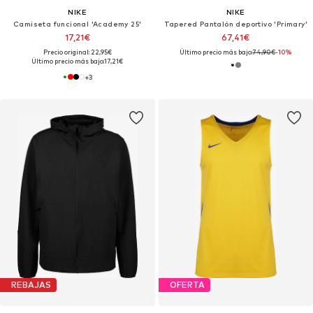
NIKE
NIKE
Camiseta funcional 'Academy 25'
Tapered Pantalón deportivo 'Primary'
17,21€
67,41€
Precio original: 22,95€
Último precio más bajo:
74,90€
-10%
Último precio más bajo:
17,21€
+
3
REBAJAS
OFERTA