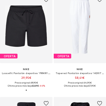
OFERTA
OFERTA
NIKE
NIKE
Loosefit Pantalón deportivo 'PRMRY NANO'
Tapered Pantalón deportivo 'HERITAGE'
29,95€
58,41€
Precio original: 69,90€
Precio original: 64,90€
Último precio más bajo:
53,91€
-44%
Último precio más bajo:
57,90€