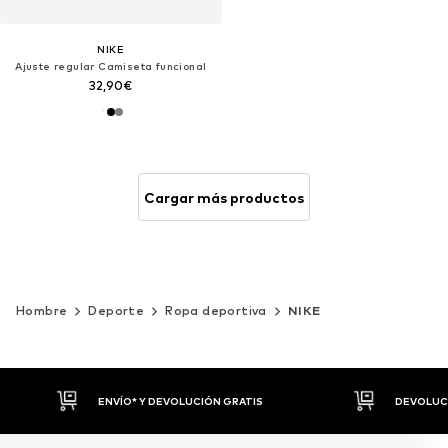
NIKE
Ajuste regular Camiseta funcional
32,90€
Cargar más productos
Hombre
Deporte
Ropa deportiva
NIKE
DEVOLUCIONES HASTA 30 DÍAS
P