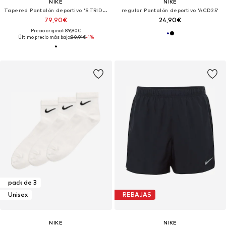
NIKE
NIKE
Tapered Pantalón deportivo 'STRIDE'
regular Pantalón deportivo 'ACD25'
79,90€
24,90€
Precio original: 89,90€
Último precio más bajo:
80,91€
-1%
pack de 3
Unisex
REBAJAS
NIKE
NIKE