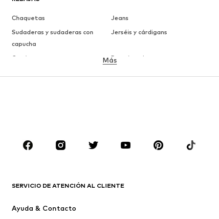
Chaquetas
Jeans
Sudaderas y sudaderas con
Jerséis y cárdigans
capucha
Camisetas
Ropa interior
Más
Pantalones
Camisas
Abrigos
Trajes y chaquetas
Ropa de baño
Tallas grandes
Zapatos
Deporte
Complementos
Premium
ROPA
Nuevo
Tendencia
Camisetas
Jeans
SERVICIO DE ATENCIÓN AL CLIENTE
Chaquetas
Sudaderas y sudaderas con
Ayuda & Contacto
capucha