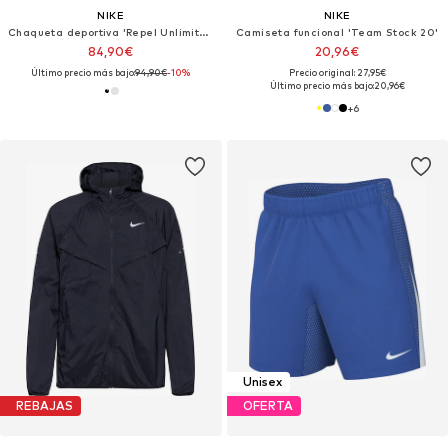
NIKE
NIKE
Chaqueta deportiva 'Repel Unlimited'
Camiseta funcional 'Team Stock 20'
84,90€
20,96€
Último precio más bajo:
94,90€
-10%
Precio original: 27,95€
Último precio más bajo:
20,96€
+
6
Unisex
REBAJAS
OFERTA