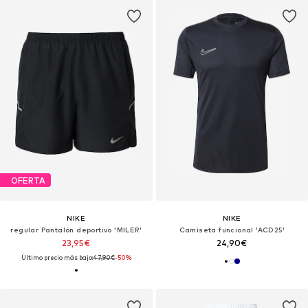
OFERTA
NIKE
NIKE
regular Pantalón deportivo 'MILER'
Camiseta funcional 'ACD25'
23,95€
24,90€
Último precio más bajo:
47,90€
-50%