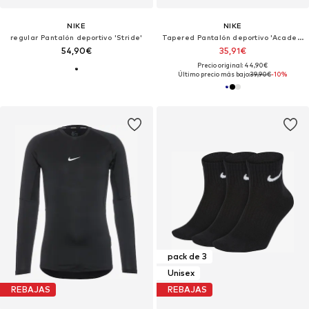
NIKE
NIKE
regular Pantalón deportivo 'Stride'
Tapered Pantalón deportivo 'Academy 25'
54,90€
35,91€
Precio original: 44,90€
Último precio más bajo:
39,90€
-10%
pack de 3
Unisex
REBAJAS
REBAJAS