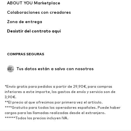
ABOUT YOU Marketplace
Pantalones
Camisas
Ropa interior
Jerséis y cárdigans
Colaboraciones con creadores
Trajes y chaquetas
Abrigos
Zona de entrega
Ropa de baño
Tallas grandes
Desistir del contrato aquí 
Ocasiones
Exclusivo
Reciclado
COMPRAS SEGURAS
ZAPATOS
Tus datos están a salvo con nosotros
Nuevo
Tendencia
Botas y botines
Zapatillas de deporte
*Envío gratis para pedidos a partir de 29,90€, para compras
Zapatos bajos
Zapatos deportivos
inferiores a este importe, los gastos de envío y servicio son de
Zapatos abiertos
Exclusivo
3,90€.
**El precio al que ofrecimos por primera vez el artículo.
****Gratuito para todos los operadores españoles. Puede haber
DEPORTE
cargos para las llamadas realizadas desde el extranjero.
******Todos los precios incluyen IVA.
Ropa deportiva
Disciplinas deportivas
Zapatos deportivos
Mochilas deportivas y bolsos