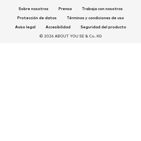
Complementos deportivos
Sobre nosotros
Prensa
Trabaja con nosotros
Protección de datos
Términos y condiciones de uso
COMPLEMENTOS
Aviso legal
Accesibilidad
Seguridad del producto
Nuevo
Gorras y gorros
© 2026 ABOUT YOU SE & Co. KG
Cinturones
Bolsos y mochilas
Relojes
Joyería
Gafas de sol
Carteras y estuches
Corbatas y accesorios
Bufandas y pañuelos
Guantes
Accesorios para el hogar
Exclusivo
Reciclado
PREMIUM
Nuevo
Camisetas
Jeans
Chaquetas y abrigos
Sudaderas y sudaderas con
Pantalones
capucha