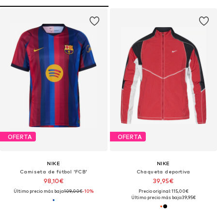
OFERTA
OFERTA
NIKE
NIKE
Camiseta de fútbol 'FCB'
Chaqueta deportiva
98,10€
39,95€
Último precio más bajo:
109,00€
-10%
Precio original: 115,00€
Último precio más bajo:
39,95€