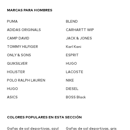
MARCAS PARA HOMBRES
PUMA
BLEND
ADIDAS ORIGINALS
CARHARTT WIP
CAMP DAVID
JACK & JONES
TOMMY HILFIGER
Karl Kani
ONLY & SONS
ESPRIT
QUIKSILVER
HUGO
HOLISTER
LACOSTE
POLO RALPH LAUREN
NIKE
HUGO
DIESEL
ASICS
BOSS Black
COLORES POPULARES EN ESTA SECCIÓN
Gafas de sol deportivas, azul
Gafas de sol deportivas, gris