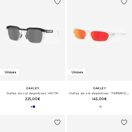
Unisex
Unisex
OAKLEY
OAKLEY
Gafas de sol deportivas 'HSTN'
Gafas de sol deportivas 'TERRAFORMA'
225,00€
145,00€