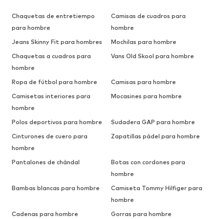
Chaquetas de entretiempo
Camisas de cuadros para
para hombre
hombre
Jeans Skinny Fit para hombres
Mochilas para hombre
Chaquetas a cuadros para
Vans Old Skool para hombre
hombre
Ropa de fútbol para hombre
Camisas para hombre
Camisetas interiores para
Mocasines para hombre
hombre
Polos deportivos para hombre
Sudadera GAP para hombre
Cinturones de cuero para
Zapatillas pádel para hombre
hombre
Pantalones de chándal
Botas con cordones para
hombre
Bambas blancas para hombre
Camiseta Tommy Hilfiger para
hombre
Cadenas para hombre
Gorras para hombre