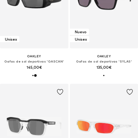
Nuevo
Unisex
Unisex
OAKLEY
OAKLEY
Gafas de sol deportivas 'GASCAN'
Gafas de sol deportivas 'SYLAS'
145,00€
135,00€