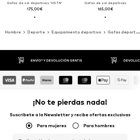
Gafas de sol deportivas 'HSTN'
Gafas de sol deportivas
175,00€
165,00€
Hombre
Deporte
Equipamiento deportivo
Gafas deportivas
DEVOLUCIONES HASTA 30 DÍAS
P
¡No te pierdas nada!
Suscríbete a la Newsletter y recibe ofertas exclusivas
Para mujeres
Para hombres