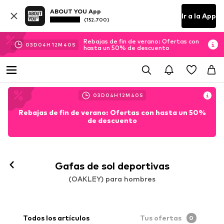
ABOUT YOU App
Ir a la App
(152.700)
Rebajas de fin de verano: Ofertas con
03
D
04
H
12
M
39
S
hasta un 50% de descuento
03
D
04
H
12
M
39
S
Rebajas de fin de verano: Ofertas con hasta un 50%
de descuento
Gafas de sol deportivas
(OAKLEY) para hombres
Todos los artículos
Tus ofertas
0