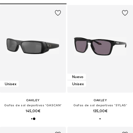
Nuevo
Unisex
Unisex
OAKLEY
OAKLEY
Gafas de sol deportivas 'GASCAN'
Gafas de sol deportivas 'SYLAS'
145,00€
135,00€