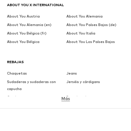
ABOUT YOU X INTERNATIONAL
About You Austria
About You Alemania
About You Alemania (en)
About You Países Bajos (de)
About You Bélgica (fr)
About You Italia
About You Bélgica
About You Los Países Bajos
REBAJAS
Chaquetas
Jeans
Sudaderas y sudaderas con
Jerséis y cárdigans
capucha
Camisetas
Ropa interior
Más
Pantalones
Camisas
Abrigos
Trajes y chaquetas
Ropa de baño
Tallas grandes