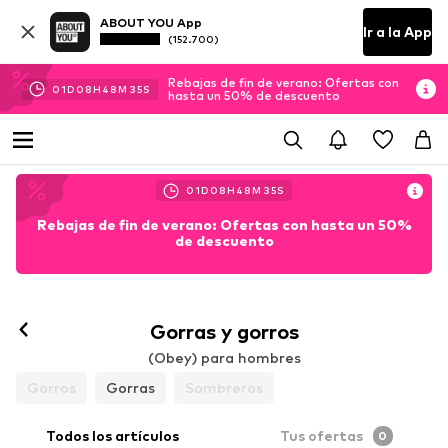
ABOUT YOU App
Ir a la App
(152.700)
Rebajas de fin de verano: Ofertas con
01
D
08
H
48
M
35
S
hasta un 50% de descuento
01
D
08
H
48
M
35
S
Rebajas de fin de verano: Ofertas con hasta un 50%
de descuento
Gorras y gorros
(Obey) para hombres
Gorros
Gorras
Sombreros
Todos los artículos
Tus ofertas
0