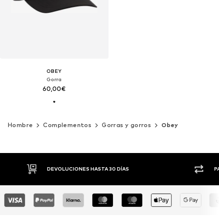
OBEY
Gorra
60,00€
Hombre
Complementos
Gorras y gorros
Obey
DEVOLUCIONES HASTA 30 DÍAS
P