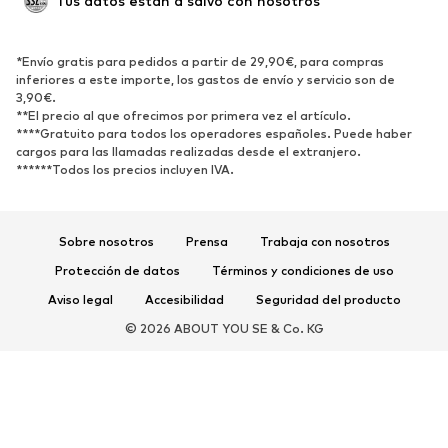
Tus datos están a salvo con nosotros
Nuevo
Tendencia
Botas y botines
Zapatillas de deporte
*Envío gratis para pedidos a partir de 29,90€, para compras
Zapatos bajos
Zapatos deportivos
inferiores a este importe, los gastos de envío y servicio son de
Zapatos abiertos
Exclusivo
3,90€.
**El precio al que ofrecimos por primera vez el artículo.
****Gratuito para todos los operadores españoles. Puede haber
DEPORTE
cargos para las llamadas realizadas desde el extranjero.
******Todos los precios incluyen IVA.
Ropa deportiva
Disciplinas deportivas
Zapatos deportivos
Mochilas deportivas y bolsos
Complementos deportivos
Sobre nosotros
Prensa
Trabaja con nosotros
Protección de datos
Términos y condiciones de uso
COMPLEMENTOS
Aviso legal
Accesibilidad
Seguridad del producto
Nuevo
Gorras y gorros
© 2026 ABOUT YOU SE & Co. KG
Cinturones
Bolsos y mochilas
Relojes
Joyería
Gafas de sol
Carteras y estuches
Corbatas y accesorios
Bufandas y pañuelos