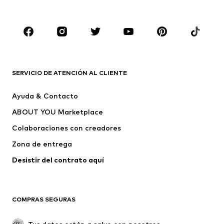
Zapatos
Deporte
Complementos
Premium
ROPA
Nuevo
Tendencia
Camisetas
Jeans
SERVICIO DE ATENCIÓN AL CLIENTE
Chaquetas
Sudaderas y sudaderas con
Ayuda & Contacto
capucha
ABOUT YOU Marketplace
Pantalones
Camisas
Ropa interior
Jerséis y cárdigans
Colaboraciones con creadores
Trajes y chaquetas
Abrigos
Zona de entrega
Ropa de baño
Tallas grandes
Desistir del contrato aquí 
Ocasiones
Exclusivo
Reciclado
COMPRAS SEGURAS
ZAPATOS