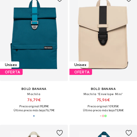
Unisex
Unisex
OFERTA
OFERTA
BOLD BANANA
BOLD BANANA
Mochila
Mochila 'Envelope Mini'
76,79€
75,96€
Precio original: 95,99€
Precio original: 109,95€
Último precio más bajo:
76,79€
Último precio más bajo:
75,96€