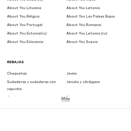
About You Lituania
About You Letonia
About You Bélgica
About You Los Países Bajos
About You Portugal
About You Rumania
About You Estonia(ru)
About You Letonia (ru)
About You Eslovenia
About You Suecia
REBAJAS
Chaquetas
Jeans
Sudaderas y sudaderas con
Jerséis y cárdigans
capucha
Camisetas
Ropa interior
Más
Pantalones
Camisas
Abrigos
Trajes y chaquetas
Ropa de baño
Tallas grandes