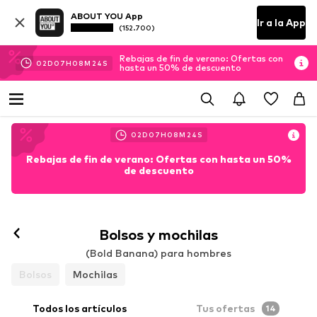
ABOUT YOU App
Ir a la App
(152.700)
Rebajas de fin de verano: Ofertas con
02
D
07
H
08
M
23
S
hasta un 50% de descuento
02
D
07
H
08
M
23
S
Rebajas de fin de verano: Ofertas con hasta un 50%
de descuento
Bolsos y mochilas
(Bold Banana) para hombres
Bolsos
Mochilas
Todos los artículos
Tus ofertas
14