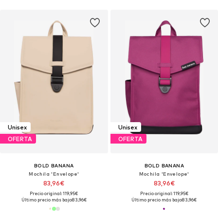
Unisex
Unisex
OFERTA
OFERTA
BOLD BANANA
BOLD BANANA
Mochila 'Envelope'
Mochila 'Envelope'
83,96€
83,96€
Precio original: 119,95€
Precio original: 119,95€
Último precio más bajo:
83,96€
Último precio más bajo:
83,96€