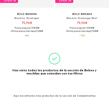
OFERTA
OFERTA
BOLD BANANA
BOLD BANANA
Mochila 'Envelope'
Mochila 'Envelope Mini'
75,96€
75,96€
Precio original: 109,95€
Precio original: 109,95€
Último precio más bajo:
75,96€
Último precio más bajo:
75,96€
Has visto todos los productos de la sección de Bolsos y
mochilas que coinciden con tus filtros
Aquí encontrarás más productos de la sección de Complementos