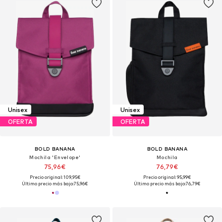
Unisex
Unisex
OFERTA
OFERTA
BOLD BANANA
BOLD BANANA
Mochila 'Envelope'
Mochila
75,96€
76,79€
Precio original: 109,95€
Precio original: 95,99€
Último precio más bajo:
75,96€
Último precio más bajo:
76,79€