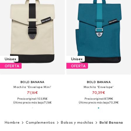
Unisex
Unisex
OFERTA
OFERTA
BOLD BANANA
BOLD BANANA
Mochila 'Envelope Mini'
Mochila 'Envelope'
71,16€
70,39€
Precio original: 103,95€
Precio original: 87,99€
Último precio más bajo:
71,16€
Último precio más bajo:
70,39€
Hombre
Complementos
Bolsos y mochilas
Bold Banana