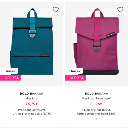
Unisex
Unisex
OFERTA
OFERTA
BOLD BANANA
BOLD BANANA
Mochila
Mochila 'Envelope'
76,79€
83,96€
Precio original: 95,99€
Precio original: 119,95€
Último precio más bajo:
76,79€
Último precio más bajo:
83,96€