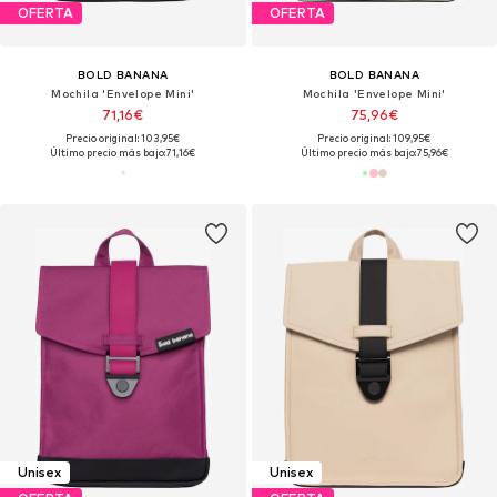
OFERTA
OFERTA
BOLD BANANA
BOLD BANANA
Mochila 'Envelope Mini'
Mochila 'Envelope Mini'
71,16€
75,96€
Precio original: 103,95€
Precio original: 109,95€
Último precio más bajo:
71,16€
Último precio más bajo:
75,96€
Unisex
Unisex