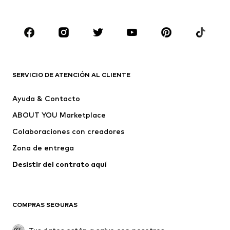
Zapatos
Deporte
Complementos
Premium
ROPA
Nuevo
Tendencia
Camisetas
Jeans
SERVICIO DE ATENCIÓN AL CLIENTE
Chaquetas
Sudaderas y sudaderas con
Ayuda & Contacto
capucha
ABOUT YOU Marketplace
Pantalones
Camisas
Ropa interior
Jerséis y cárdigans
Colaboraciones con creadores
Trajes y chaquetas
Abrigos
Zona de entrega
Ropa de baño
Tallas grandes
Desistir del contrato aquí 
Ocasiones
Exclusivo
Reciclado
COMPRAS SEGURAS
ZAPATOS