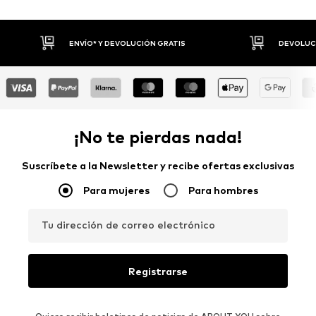
DEVOLUCIONES HASTA 30 DÍAS
P
¡No te pierdas nada!
Suscríbete a la Newsletter y recibe ofertas exclusivas
Para mujeres
Para hombres
Tu dirección de correo electrónico
Registrarse