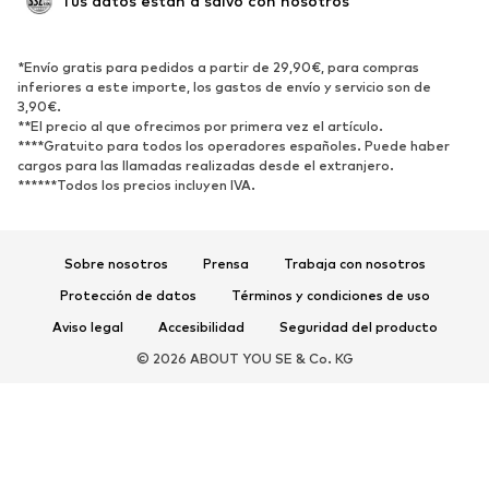
Tus datos están a salvo con nosotros
Nuevo
Tendencia
Botas y botines
Zapatillas de deporte
*Envío gratis para pedidos a partir de 29,90€, para compras
Zapatos bajos
Zapatos deportivos
inferiores a este importe, los gastos de envío y servicio son de
Zapatos abiertos
Exclusivo
3,90€.
**El precio al que ofrecimos por primera vez el artículo.
****Gratuito para todos los operadores españoles. Puede haber
DEPORTE
cargos para las llamadas realizadas desde el extranjero.
******Todos los precios incluyen IVA.
Ropa deportiva
Disciplinas deportivas
Zapatos deportivos
Mochilas deportivas y bolsos
Complementos deportivos
Sobre nosotros
Prensa
Trabaja con nosotros
Protección de datos
Términos y condiciones de uso
COMPLEMENTOS
Aviso legal
Accesibilidad
Seguridad del producto
Nuevo
Gorras y gorros
© 2026 ABOUT YOU SE & Co. KG
Cinturones
Bolsos y mochilas
Relojes
Joyería
Gafas de sol
Carteras y estuches
Corbatas y accesorios
Bufandas y pañuelos